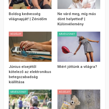
Boldog kedvesség
Ne várd meg, míg más
világnapját! | Zénidőm
dönt helyetted! |
Különvélemény
KÖZÉLET
KÁVÉSZÜNET
Június elsejétől
Miért jöttünk a világra?
kötelező az elektronikus
betegszabadság
kiállítása
KÁVÉSZÜNET
KÖZÉLET