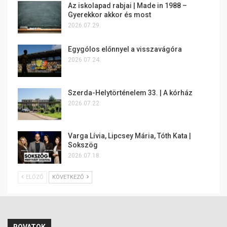
Az iskolapad rabjai | Made in 1988 –
Gyerekkor akkor és most
2026.07.29.
Egygólos előnnyel a visszavágóra
2026.07.24.
Szerda-Helytörténelem 33. | A kórház
2026.07.22.
Varga Lívia, Lipcsey Mária, Tóth Kata |
Sokszög
2026.07.18.
ELŐZŐ
KÖVETKEZŐ
ROVATOK