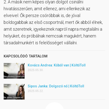
2. A másik nem képes olyan dolgot csinálni
hivatásszerűen, amit ellenez, ami ellenkezik az
elveivel. Ők persze csóróbbak is, de jóval
boldogabbak az első csoportnál, mert ők abból élnek,
amit szeretnek, igyekeznek napról napra megtalálni a
helyüket, és próbálnak nemcsak magukért, hanem
társadalmunkért is felelősséget vállalni.
KAPCSOLÓDÓ TARTALOM
Kovács Andrea: Kőből van | KöltőToll
2025.05.30.
Sipos Janka: Dolgozó nő | KöltőToll
2025.05.22.