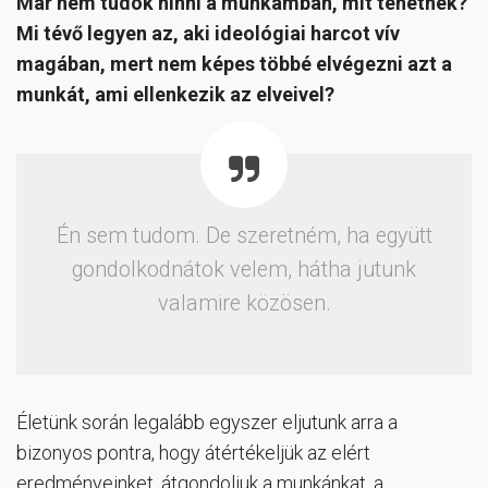
Már nem tudok hinni a munkámban, mit tehetnék?
Mi tévő legyen az, aki ideológiai harcot vív
magában, mert nem képes többé elvégezni azt a
munkát, ami ellenkezik az elveivel?
Én sem tudom. De szeretném, ha együtt
gondolkodnátok velem, hátha jutunk
valamire közösen.
Életünk során legalább egyszer eljutunk arra a
bizonyos pontra, hogy átértékeljük az elért
eredményeinket, átgondoljuk a munkánkat, a