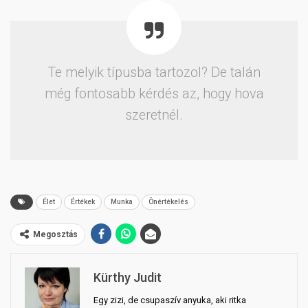
Te melyik típusba tartozol? De talán
még fontosabb kérdés az, hogy hova
szeretnél.
Élet
Értékek
Munka
Önértékelés
Megosztás
Kürthy Judit
Egy zizi, de csupaszív anyuka, aki ritka