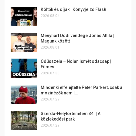
Költők és díjak | Könyvjelző Flash
2026.08.04.
Menyhárt Dodi vendége Jónás Attila |
Magunk között
2026.08.01.
Odüsszeia – Nolan ismét odacsap |
Filmes
2026.07.30.
Mindenki elfelejtette Peter Parkert, csak a
mozinézők nem |…
2026.07.29.
Szerda-Helytörténelem 34. | A
közlekedési park
2026.07.29.