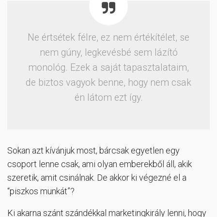
Ne értsétek félre, ez nem értékítélet, se
nem gúny, legkevésbé sem lázító
monológ. Ezek a saját tapasztalataim,
de biztos vagyok benne, hogy nem csak
én látom ezt így.
Sokan azt kívánjuk most, bárcsak egyetlen egy
csoport lenne csak, ami olyan emberekből áll, akik
szeretik, amit csinálnak. De akkor ki végezné el a
“piszkos munkát”?
Ki akarna szánt szándékkal marketingkirály lenni, hogy