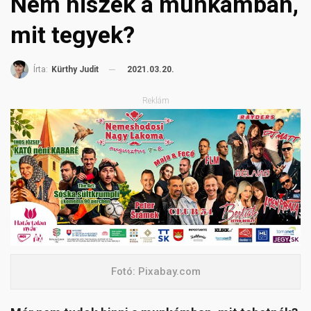
Nem hiszek a munkámban,
mit tegyek?
2021.03.20.
Írta:
Kürthy Judit
Reklám
Fotó: Pixabay.com