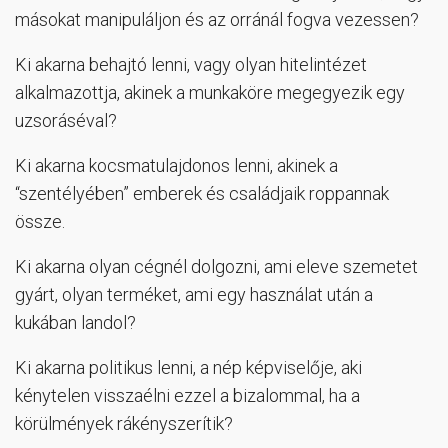
másokat manipuláljon és az orránál fogva vezessen?
Ki akarna behajtó lenni, vagy olyan hitelintézet
alkalmazottja, akinek a munkaköre megegyezik egy
uzsoráséval?
Ki akarna kocsmatulajdonos lenni, akinek a
“szentélyében” emberek és családjaik roppannak
össze.
Ki akarna olyan cégnél dolgozni, ami eleve szemetet
gyárt, olyan terméket, ami egy használat után a
kukában landol?
Ki akarna politikus lenni, a nép képviselője, aki
kénytelen visszaélni ezzel a bizalommal, ha a
körülmények rákényszerítik?