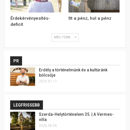
Érdekérvényesítés-
Itt a pénz, hol a pénz
deficit
MÉG TÖBB...
PR
Erdély a történelmünk és a kultúránk
bölcsője
2025.07.17.
LEGFRISSEBB
Szerda-Helytörténelem 35. | A Vermes-
villa
2026.08.05.