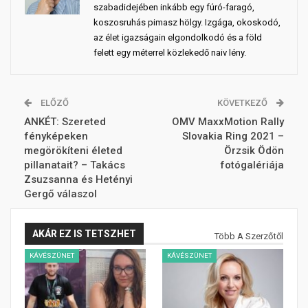
szabadidejében inkább egy fúró-faragó,
koszosruhás pimasz hölgy. Izgága, okoskodó,
az élet igazságain elgondolkodó és a föld
felett egy méterrel közlekedő naiv lény.
ELŐZŐ
KÖVETKEZŐ
ANKÉT: Szereted
OMV MaxxMotion Rally
fényképeken
Slovakia Ring 2021 –
megörökíteni életed
Örzsik Ödön
pillanatait? – Takács
fotógalériája
Zsuzsanna és Hetényi
Gergő válaszol
AKÁR EZ IS TETSZHET
Több A Szerzőtől
KÁVÉSZÜNET
KÁVÉSZÜNET