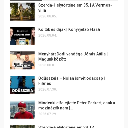
Szerda-Helytörténelem 35. | A Vermes-
villa
2026.08.05.
Költők és díjak | Könyvjelző Flash
2026.08.04.
Menyhárt Dodi vendége Jónás Attila |
Magunk között
2026.08.01.
Odüsszeia – Nolan ismét odacsap |
Filmes
2026.07.30.
Mindenki elfelejtette Peter Parkert, csak a
mozinézők nem |…
2026.07.29.
Szerda-Helytörténelem 34. | A