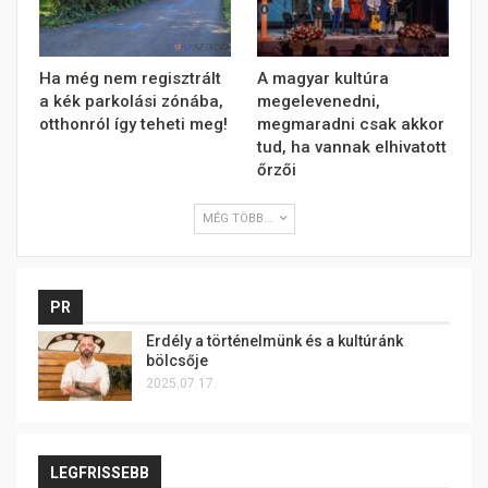
Ha még nem regisztrált
A magyar kultúra
a kék parkolási zónába,
megelevenedni,
otthonról így teheti meg!
megmaradni csak akkor
tud, ha vannak elhivatott
őrzői
MÉG TÖBB...
PR
Erdély a történelmünk és a kultúránk
bölcsője
2025.07.17.
LEGFRISSEBB