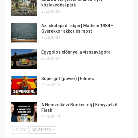
közlekedési park
2026.07.29.
Az iskolapad rabjai | Made in 1988 –
Gyerekkor akkor és most
2026.07.29.
Egygólos előnnyel a visszavágóra
2026.07.24.
Supergirl (power) | Filmes
2026.07.16.
A Nemzetközi Booker-díj | Könyvjelző
Flash
2026.07.13.
ELŐZŐ
KÖVETKEZŐ