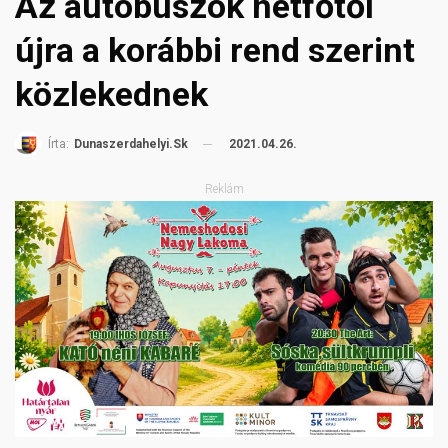
Az autóbuszok hétfőtől
újra a korábbi rend szerint
közlekednek
2021.04.26.
Írta:
Dunaszerdahelyi.sk
Reklám