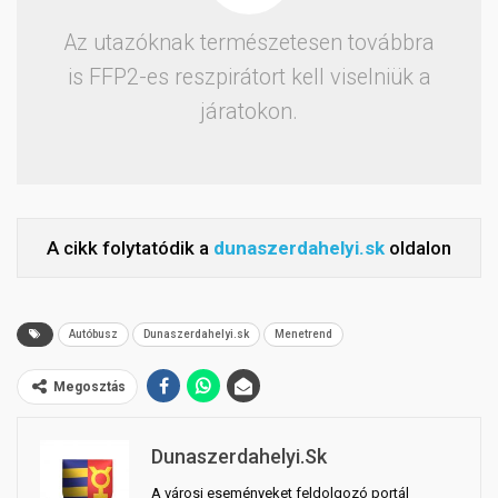
Az utazóknak természetesen továbbra
is FFP2-es reszpirátort kell viselniük a
járatokon.
A cikk folytatódik a
dunaszerdahelyi.sk
oldalon
Autóbusz
Dunaszerdahelyi.sk
Menetrend
Megosztás
Dunaszerdahelyi.sk
A városi eseményeket feldolgozó portál