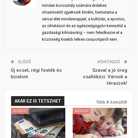
minden korosztály számára érdekes
olvasnivalót igyekszik kínálni, bemutatva a
városi élet mindennapjait, a kultúrán, a sporton,
az oktatáson és az egészségügyön keresztül a
gazdasági kihívásokig – nem feledkezve el a
közösség kisebb lelkes csoportjairól sem.
ELŐZŐ
KÖVETKEZŐ
Új ecset, régi festék és
Szaval a jó öreg
bizalom
csallóközi: Várnok a
tëraszok!
AKÁR EZ IS TETSZHET
Több A Szerzőtől
KÖZÉLET
KÖZÉLET