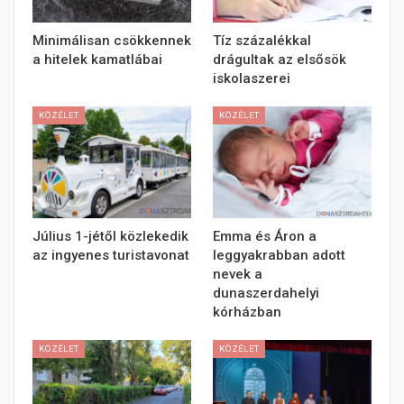
Minimálisan csökkennek
Tíz százalékkal
a hitelek kamatlábai
drágultak az elsősök
iskolaszerei
KÖZÉLET
KÖZÉLET
Július 1-jétől közlekedik
Emma és Áron a
az ingyenes turistavonat
leggyakrabban adott
nevek a
dunaszerdahelyi
kórházban
KÖZÉLET
KÖZÉLET