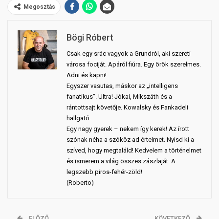
Megosztás
Bögi Róbert
Csak egy srác vagyok a Grundról, aki szereti
városa fociját. Apáról fiúra. Egy örök szerelmes.
Adni és kapni!
Egyszer vasutas, máskor az „intelligens
fanatikus”. Ultra! Jókai, Mikszáth és a
rántottsajt követője. Kowalsky és Fankadeli
hallgató.
Egy nagy gyerek – nekem így kerek! Az írott
szónak néha a szóköz ad értelmet. Nyisd ki a
szíved, hogy megtaláld! Kedvelem a történelmet
és ismerem a világ összes zászlaját. A
legszebb piros-fehér-zöld!
(Roberto)
ELŐZŐ
KÖVETKEZŐ