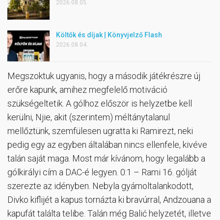
2026.08.05.
Költők és díjak | Könyvjelző Flash
2026.08.04.
Megszoktuk ugyanis, hogy a második játékrészre új
erőre kapunk, amihez megfelelő motiváció
szükségeltetik. A gólhoz először is helyzetbe kell
kerülni, Njie, akit (szerintem) méltánytalanul
mellőztünk, szemfülesen ugratta ki Ramirezt, neki
pedig egy az egyben általában nincs ellenfele, kivéve
talán saját maga. Most már kívánom, hogy legalább a
gólkirályi cím a DAC-é legyen. 0:1 – Rami 16. gólját
szerezte az idényben. Nebyla gyámoltalankodott,
Divko kiflijét a kapus tornázta ki bravúrral, Andzouana a
kapufát találta telibe. Talán még Balić helyzetét, illetve