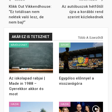
Klikk Out Vikkendhouse:
Az autóbuszok hétfőtől
“Ez totálisan nem
újra a korábbi rend
nektek való lesz, de
szerint közlekednek
nem baj!”
AKÁR EZ IS TETSZHET
Több A Szerzőtől
KÁVÉSZÜNET
SPORT
Az iskolapad rabjai |
Egygólos előnnyel a
Made in 1988 –
visszavágóra
Gyerekkor akkor és
most
HAZAI
HAZAI