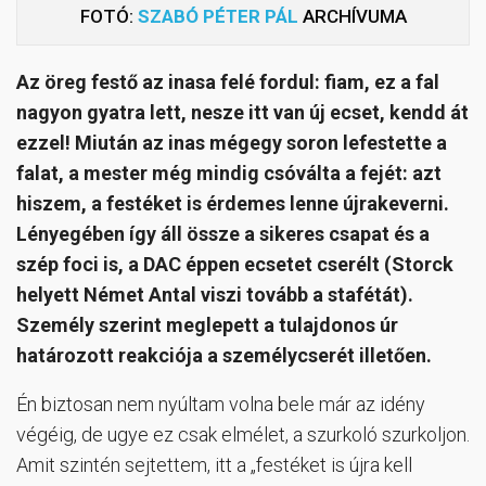
FOTÓ:
SZABÓ PÉTER PÁL
ARCHÍVUMA
Az öreg festő az inasa felé fordul: fiam, ez a fal
nagyon gyatra lett, nesze itt van új ecset, kendd át
ezzel! Miután az inas mégegy soron lefestette a
falat, a mester még mindig csóválta a fejét: azt
hiszem, a festéket is érdemes lenne újrakeverni.
Lényegében így áll össze a sikeres csapat és a
szép foci is, a DAC éppen ecsetet cserélt (Storck
helyett Német Antal viszi tovább a stafétát).
Személy szerint meglepett a tulajdonos úr
határozott reakciója a személycserét illetően.
Én biztosan nem nyúltam volna bele már az idény
végéig, de ugye ez csak elmélet, a szurkoló szurkoljon.
Amit szintén sejtettem, itt a „festéket is újra kell