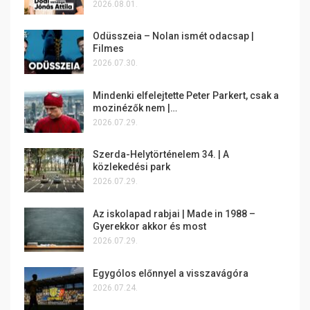
2026.08.01.
Odüsszeia – Nolan ismét odacsap |
Filmes
2026.07.30.
Mindenki elfelejtette Peter Parkert, csak a
mozinézők nem |…
2026.07.29.
Szerda-Helytörténelem 34. | A
közlekedési park
2026.07.29.
Az iskolapad rabjai | Made in 1988 –
Gyerekkor akkor és most
2026.07.29.
Egygólos előnnyel a visszavágóra
2026.07.24.