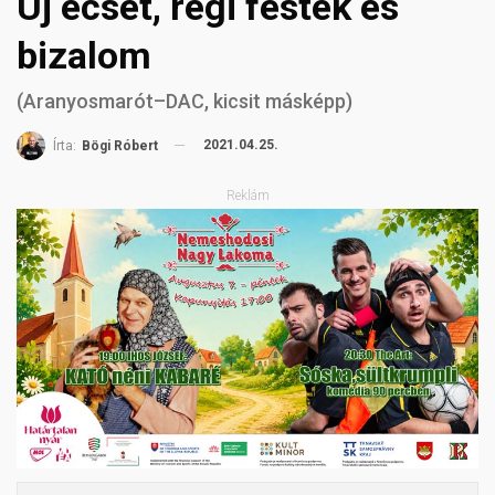
Új ecset, régi festék és
bizalom
(Aranyosmarót–DAC, kicsit másképp)
2021.04.25.
Írta:
Bögi Róbert
Reklám