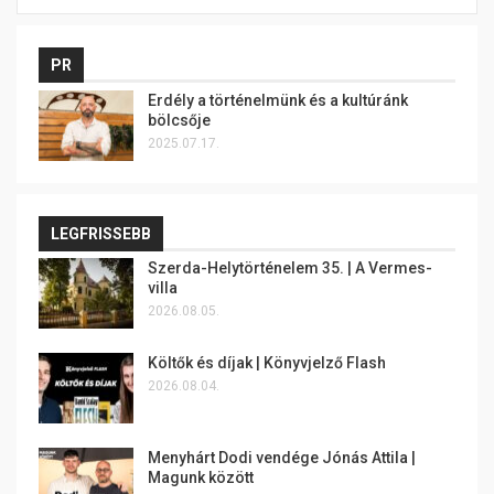
PR
Erdély a történelmünk és a kultúránk
bölcsője
2025.07.17.
LEGFRISSEBB
Szerda-Helytörténelem 35. | A Vermes-
villa
2026.08.05.
Költők és díjak | Könyvjelző Flash
2026.08.04.
Menyhárt Dodi vendége Jónás Attila |
Magunk között