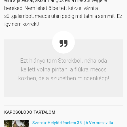
élni a játékkal, akkor hangos és a meccs végére
bereked. Nem lehet ölbe tett kézzel várni a
sültgalambot, meccs után pedig méltatni a semmit. Ez
így nem korrekt!
Ezt hiányoltam Storckból, néha oda
kellett volna pirítani a fiúkra meccs
közben, de a szünetben mindenképp!
KAPCSOLÓDÓ TARTALOM
Szerda-Helytörténelem 35. | A Vermes-villa