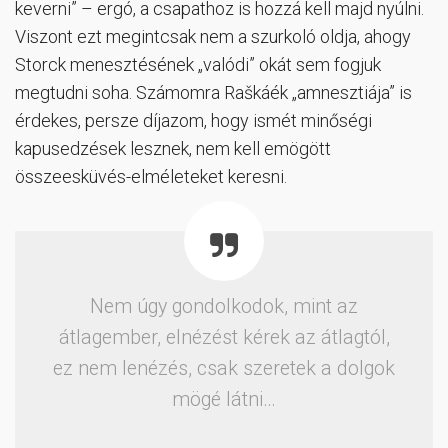
keverni” – ergó, a csapathoz is hozzá kell majd nyúlni.
Viszont ezt megintcsak nem a szurkoló oldja, ahogy
Storck menesztésének „valódi” okát sem fogjuk
megtudni soha. Számomra Raškáék „amnesztiája” is
érdekes, persze díjazom, hogy ismét minőségi
kapusedzések lesznek, nem kell emögött
összeesküvés-elméleteket keresni.
Nem úgy gondolkodok, mint az
átlagember, elnézést kérek az átlagtól,
ez nem lenézés, csak szeretek a dolgok
mögé látni…