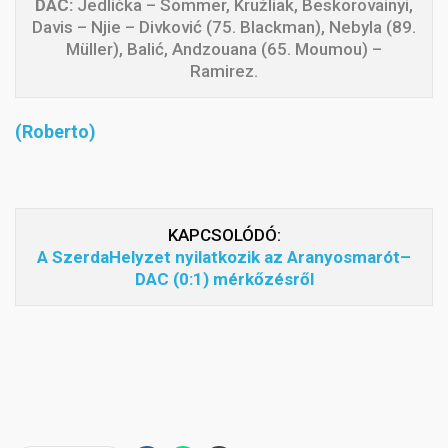
DAC:
Jedlička – Sommer, Kružliak, Beskorovainyi,
Davis – Njie – Divković (75. Blackman), Nebyla (89.
Müller), Balić, Andzouana (65. Moumou) –
Ramirez.
(Roberto)
KAPCSOLÓDÓ:
A SzerdaHelyzet nyilatkozik az Aranyosmarót–
DAC (0:1) mérkőzésről