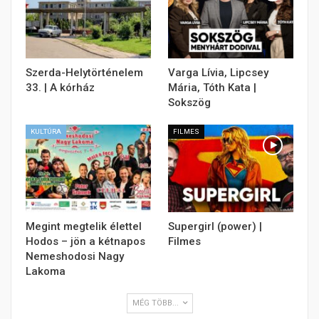
Szerda-Helytörténelem
Varga Lívia, Lipcsey
33. | A kórház
Mária, Tóth Kata |
Sokszög
KULTÚRA
FILMES
Megint megtelik élettel
Supergirl (power) |
Hodos – jön a kétnapos
Filmes
Nemeshodosi Nagy
Lakoma
MÉG TÖBB...