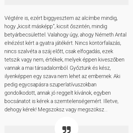
Végtére is, ezért biggyesztem az alcímbe mindig,
hogy „kicsit másképp”, kicsit őszintén, mindig
betyárbecsülettel. Valahogy úgy, ahogy Németh Antal
elnézést kért a gyatra játékért. Nincs köntörfalazás,
nincs szalvéta a száj előtt, csak elfogadás, ezek
tetszik vagy nem, értékek, melyek éppen kiveszőben
vannak a mai társadalomból. Győztünk és kész,
ilyenképpen egy szava nem lehet az embernek. Aki
pedig egycsapásra szuperlatívuszokban
gondolkodott, annak jó reggelt kívánok, egyben
bocsánatot is kérek a szemtelenségemért. Illetve,
dehogy kérek! Megszoksz vagy megszöksz…