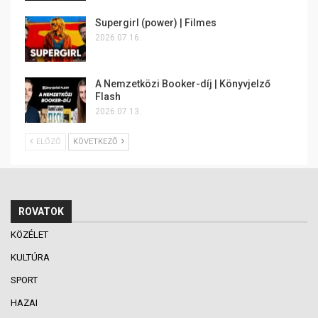
Supergirl (power) | Filmes
2026.07.16.
A Nemzetközi Booker-díj | Könyvjelző
Flash
2026.07.13.
ELŐZŐ
KÖVETKEZŐ
ROVATOK
KÖZÉLET
KULTÚRA
SPORT
HAZAI