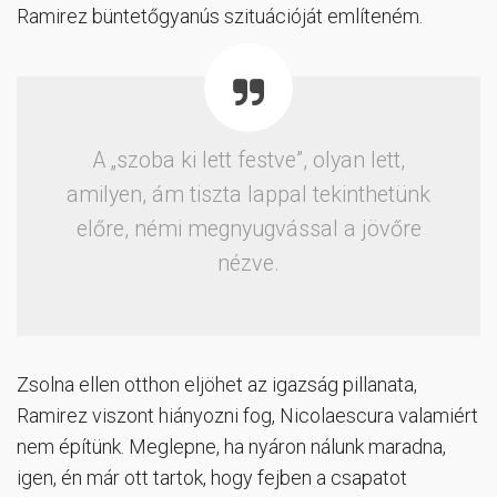
Ramirez büntetőgyanús szituációját említeném.
A „szoba ki lett festve”, olyan lett,
amilyen, ám tiszta lappal tekinthetünk
előre, némi megnyugvással a jövőre
nézve.
Zsolna ellen otthon eljöhet az igazság pillanata,
Ramirez viszont hiányozni fog, Nicolaescura valamiért
nem építünk. Meglepne, ha nyáron nálunk maradna,
igen, én már ott tartok, hogy fejben a csapatot