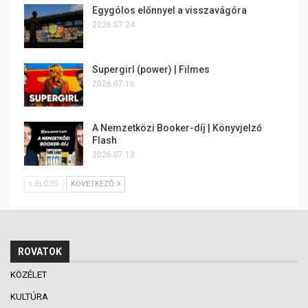
Egygólos előnnyel a visszavágóra
2026.07.24.
Supergirl (power) | Filmes
2026.07.16.
A Nemzetközi Booker-díj | Könyvjelző
Flash
2026.07.13.
ELŐZŐ
KÖVETKEZŐ
ROVATOK
KÖZÉLET
KULTÚRA