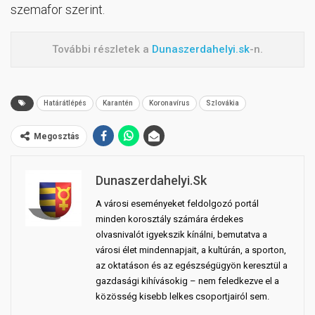
szemafor szerint.
További részletek a
Dunaszerdahelyi.sk
-n.
Határátlépés
Karantén
Koronavírus
Szlovákia
Megosztás
Dunaszerdahelyi.sk
A városi eseményeket feldolgozó portál
minden korosztály számára érdekes
olvasnivalót igyekszik kínálni, bemutatva a
városi élet mindennapjait, a kultúrán, a sporton,
az oktatáson és az egészségügyön keresztül a
gazdasági kihívásokig – nem feledkezve el a
közösség kisebb lelkes csoportjairól sem.