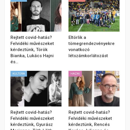
Rejtett covid-hatás?
Eltörlik a
Felvidéki művészeket
tömegrendezvényekre
kérdeztünk, Török
vonatkozó
Bianka, Lukács Hajni
létszámkorlátozást
és…
KULTÚRA
HAZAI
Rejtett covid-hatás?
Rejtett covid-hatás?
Felvidéki művészeket
Felvidéki művészeket
kérdeztünk, Gyurász
kérdeztünk, Rencés