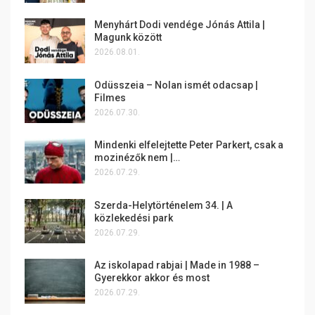
Menyhárt Dodi vendége Jónás Attila |
Magunk között
2026.08.01.
Odüsszeia – Nolan ismét odacsap |
Filmes
2026.07.30.
Mindenki elfelejtette Peter Parkert, csak a
mozinézők nem |…
2026.07.29.
Szerda-Helytörténelem 34. | A
közlekedési park
2026.07.29.
Az iskolapad rabjai | Made in 1988 –
Gyerekkor akkor és most
2026.07.29.