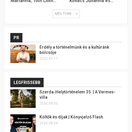
Marianna, Tóth Lilith…
Kovács Julianna és…
MÉG TÖBB...
PR
Erdély a történelmünk és a kultúránk
bölcsője
2025.07.17.
LEGFRISSEBB
Szerda-Helytörténelem 35. | A Vermes-
villa
2026.08.05.
Költők és díjak | Könyvjelző Flash
2026.08.04.