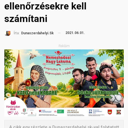
ellenőrzésekre kell
számítani
2021.06.01.
Írta:
Dunaszerdahelyi.sk
Reklám
A cikk egy részlete a Dunaszerdahelyi.sk-val folytatott