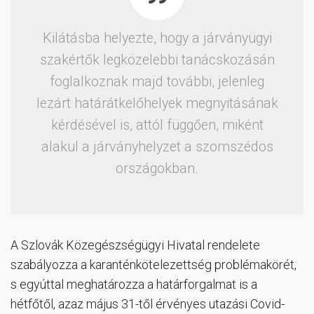
Kilátásba helyezte, hogy a járványügyi
szakértők legközelebbi tanácskozásán
foglalkoznak majd további, jelenleg
lezárt határátkelőhelyek megnyitásának
kérdésével is, attól függően, miként
alakul a járványhelyzet a szomszédos
országokban.
A Szlovák Közegészségügyi Hivatal rendelete
szabályozza a karanténkötelezettség problémakörét,
s egyúttal meghatározza a határforgalmat is a
hétfőtől, azaz május 31-től érvényes utazási Covid-