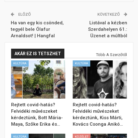
ELŐZŐ
KÖVETKEZŐ
Ha van egy kis csönded,
Listával a kézben
tegyél bele Ólafur
Szerdahelyen 61.:
Arnaldsot! | Hangfal
Üzenet a múltból
AKÁR EZ IS TETSZHET
Több A Szerzőtől
KULTÚRA
KULTÚRA
Rejtett covid-hatás?
Rejtett covid-hatás?
Felvidéki művészeket
Felvidéki művészeket
kérdeztünk, Bott Mária-
kérdeztünk, Kiss Márti,
Maya, Szőke Erika és…
Kovács Csonga Anikó…
KULTÚRA
KÖZÉLET