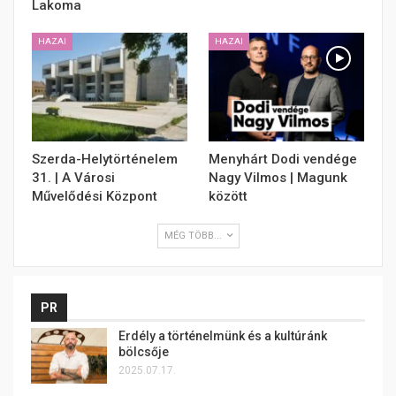
Lakoma
HAZAI
HAZAI
Szerda-Helytörténelem
Menyhárt Dodi vendége
31. | A Városi
Nagy Vilmos | Magunk
Művelődési Központ
között
MÉG TÖBB...
PR
Erdély a történelmünk és a kultúránk
bölcsője
2025.07.17.