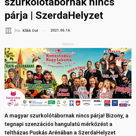
szurkolótábornak nincs
párja | SzerdaHelyzet
2021.06.16.
Írta:
Klikk Out
Reklám
A magyar szurkolótábornak nincs párja! Bizony, a
tegnapi szenzációs hangulatú mérkőzést a
teltházas Puskás Arénában a SzerdaHelyzet