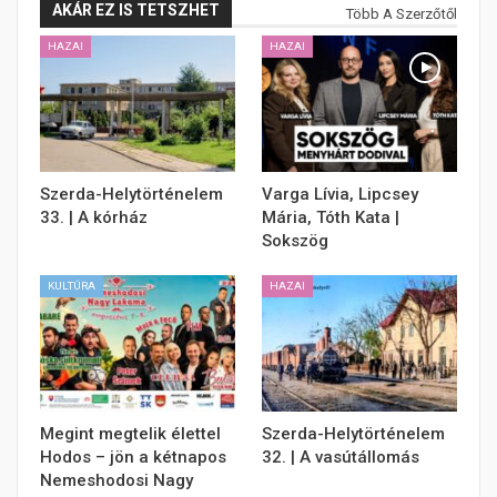
AKÁR EZ IS TETSZHET
Több A Szerzőtől
HAZAI
HAZAI
Szerda-Helytörténelem
Varga Lívia, Lipcsey
33. | A kórház
Mária, Tóth Kata |
Sokszög
KULTÚRA
HAZAI
Megint megtelik élettel
Szerda-Helytörténelem
Hodos – jön a kétnapos
32. | A vasútállomás
Nemeshodosi Nagy