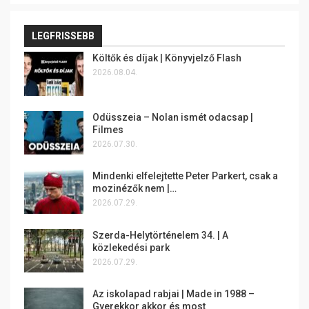
LEGFRISSEBB
Költők és díjak | Könyvjelző Flash
2026.08.04.
Odüsszeia – Nolan ismét odacsap |
Filmes
2026.07.30.
Mindenki elfelejtette Peter Parkert, csak a
mozinézők nem |…
2026.07.29.
Szerda-Helytörténelem 34. | A
közlekedési park
2026.07.29.
Az iskolapad rabjai | Made in 1988 –
Gyerekkor akkor és most