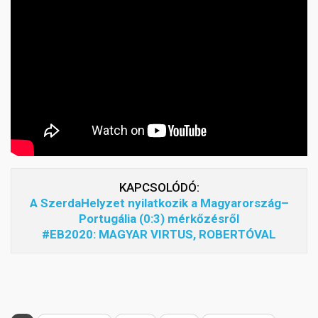
KAPCSOLÓDÓ:
A SzerdaHelyzet nyilatkozik a Magyarország–
Portugália (0:3) mérkőzésről
#EB2020: MAGYAR VIRTUS, ROBERTÓVAL