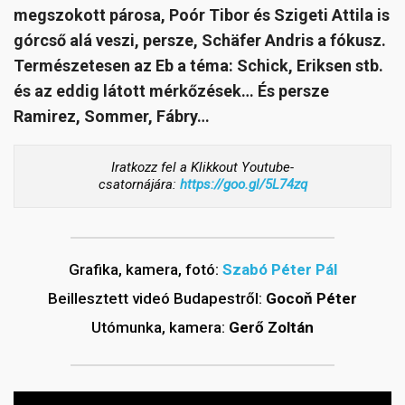
megszokott párosa, Poór Tibor és Szigeti Attila is
górcső alá veszi, persze, Schäfer Andris a fókusz.
Természetesen az Eb a téma: Schick, Eriksen stb.
és az eddig látott mérkőzések… És persze
Ramirez, Sommer, Fábry…
Iratkozz fel a Klikkout Youtube-
csatornájára:
https://goo.gl/5L74zq
Grafika, kamera, fotó:
Szabó Péter Pál
Beillesztett videó Budapestről:
Gocoň Péter
Utómunka, kamera:
Gerő Zoltán