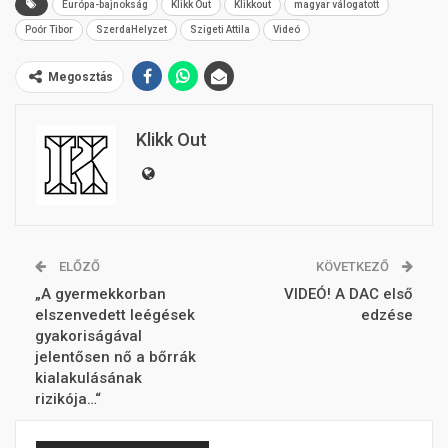
Európa-bajnokság
Klikk Out
Klikkout
magyar válogatott
Poór Tibor
SzerdaHelyzet
Szigeti Attila
Videó
Megosztás
Klikk Out
ELŐZŐ
KÖVETKEZŐ
„A gyermekkorban
VIDEÓ! A DAC első
elszenvedett leégések
edzése
gyakoriságával
jelentősen nő a bőrrák
kialakulásának
rizikója…“