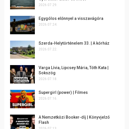
2026.07.29.
Egygólos előnnyel a visszavágóra
2026.07.24.
Szerda-Helytörténelem 33. | A kórház
2026.07.22.
Varga Lívia, Lipcsey Mária, Tóth Kata |
Sokszög
2026.07.18.
Supergirl (power) | Filmes
2026.07.16.
A Nemzetközi Booker-díj | Könyvjelző
Flash
2026.07.13.