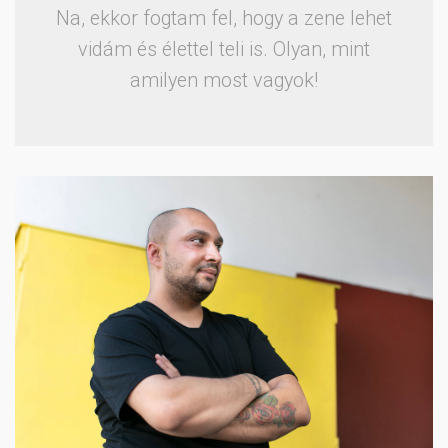
Na, ekkor fogtam fel, hogy a zene lehet
vidám és élettel teli is. Olyan, mint
amilyen most vagyok!