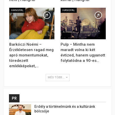
HANGFAL
HANGFAL
Barkóczi Noémi –
Pulp – Mintha nem
Érzékletesen ragad meg
maradt volna ki két
apró momentumokat,
évtized, hanem ugyanott
töredezett
folytatódna a 90-es…
emlékképeket,…
MÉG TÖBB...
PR
Erdély a történelmünk és a kultúránk
bölcsője