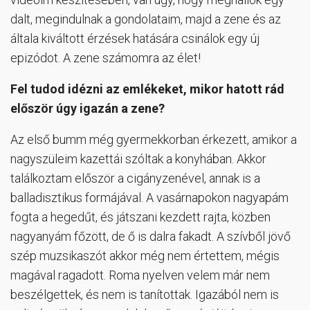
dalt, megindulnak a gondolataim, majd a zene és az
általa kiváltott érzések hatására csinálok egy új
epizódot. A zene számomra az élet!
Fel tudod idézni az emlékeket, mikor hatott rád
először úgy igazán a zene?
Az első bumm még gyermekkorban érkezett, amikor a
nagyszüleim kazettái szóltak a konyhában. Akkor
találkoztam először a cigányzenével, annak is a
balladisztikus formájával. A vasárnapokon nagyapám
fogta a hegedűt, és játszani kezdett rajta, közben
nagyanyám főzött, de ő is dalra fakadt. A szívből jövő
szép muzsikaszót akkor még nem értettem, mégis
magával ragadott. Roma nyelven velem már nem
beszélgettek, és nem is tanítottak. Igazából nem is