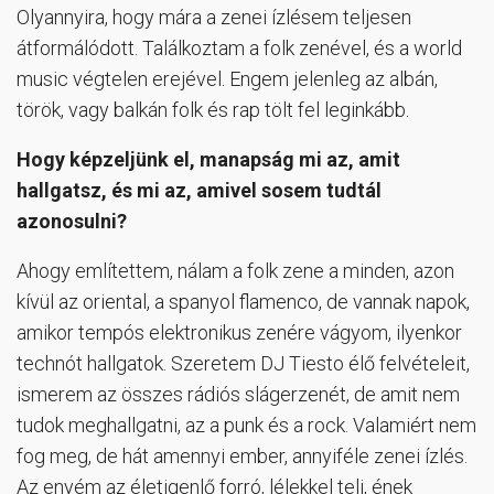
Olyannyira, hogy mára a zenei ízlésem teljesen
átformálódott. Találkoztam a folk zenével, és a world
music végtelen erejével. Engem jelenleg az albán,
török, vagy balkán folk és rap tölt fel leginkább.
Hogy képzeljünk el, manapság mi az, amit
hallgatsz, és mi az, amivel sosem tudtál
azonosulni?
Ahogy említettem, nálam a folk zene a minden, azon
kívül az oriental, a spanyol flamenco, de vannak napok,
amikor tempós elektronikus zenére vágyom, ilyenkor
technót hallgatok. Szeretem DJ Tiesto élő felvételeit,
ismerem az összes rádiós slágerzenét, de amit nem
tudok meghallgatni, az a punk és a rock. Valamiért nem
fog meg, de hát amennyi ember, annyiféle zenei ízlés.
Az enyém az életigenlő forró, lélekkel teli, ének