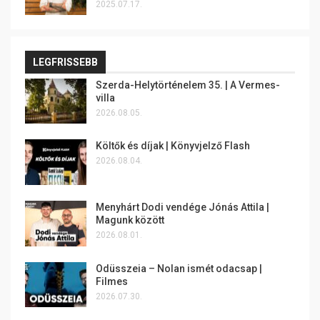
2025.07.17.
LEGFRISSEBB
Szerda-Helytörténelem 35. | A Vermes-
villa
2026.08.05.
Költők és díjak | Könyvjelző Flash
2026.08.04.
Menyhárt Dodi vendége Jónás Attila |
Magunk között
2026.08.01.
Odüsszeia – Nolan ismét odacsap |
Filmes
2026.07.30.