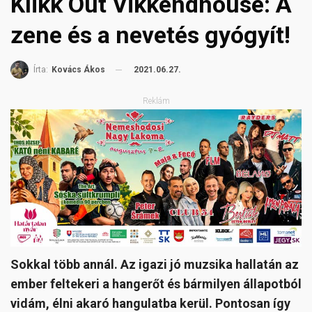
Klikk Out Vikkendhouse: A
zene és a nevetés gyógyít!
2021.06.27.
Írta:
Kovács Ákos
Reklám
Sokkal több annál. Az igazi jó muzsika hallatán az
ember feltekeri a hangerőt és bármilyen állapotból
vidám, élni akaró hangulatba kerül. Pontosan így