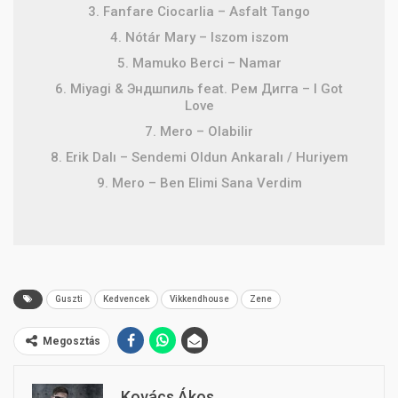
3. Fanfare Ciocarlia – Asfalt Tango
4. Nótár Mary – Iszom iszom
5. Mamuko Berci – Namar
6. Miyagi & Эндшпиль feat. Рем Дигга – I Got
Love
7. Mero – Olabilir
8. Erik Dalı – Sendemi Oldun Ankaralı / Huriyem
9. Mero – Ben Elimi Sana Verdim
Guszti
Kedvencek
Vikkendhouse
Zene
Megosztás
Kovács Ákos