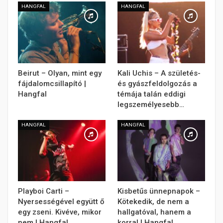
HANGFAL
HANGFAL
Beirut – Olyan, mint egy
Kali Uchis – A születés-
fájdalomcsillapító |
és gyászfeldolgozás a
Hangfal
témája talán eddigi
legszemélyesebb…
HANGFAL
HANGFAL
Playboi Carti –
Kisbetűs ünnepnapok –
Nyersességével együtt ő
Kötekedik, de nem a
egy zseni. Kivéve, mikor
hallgatóval, hanem a
nem | Hangfal
korral | Hangfal