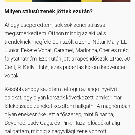
Milyen stílusú zenék jöttek ezután?
Ahogy cseperedtem, sok-sok zenei stílussal
megismerkedtem. Otthon mindig az aktuális
trendeknek megfelelően szólt a zene. Nótár Mary, LL
Junior, Fekete Vonat, Caramel, Madonna, Cher és még
folytathatnám. Ezek után jött a rapes időszak: 2Pac, 50
Cent, R. Kelly. Huhh, ezek pubertás korom kedvencei
voltak.
Később, ahogy kezdtem felfogni az angol nyelvű
dalokat, egy olyan korszak következett, amikor már
lélekdúsabb zenéket kezdtem hallgatni. A magnómban
olyan énekesnőké lett a főszerep, mint Rihanna,
Beyoncé, Lady Gaga, és Pink. Hazai előadókat alig
hallgattam, mindig a nagyvilági zene vonzott.