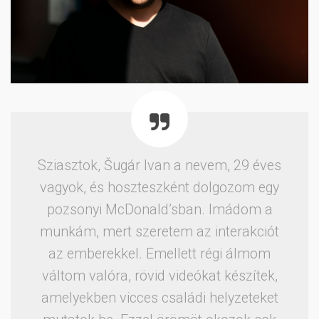
Sziasztok, Šugár Ivan a nevem, 29 éves
vagyok, és hoszteszként dolgozom egy
pozsonyi McDonald’sban. Imádom a
munkám, mert szeretem az interakciót
az emberekkel. Emellett régi álmom
váltom valóra, rövid videókat készítek,
amelyekben vicces családi helyzeteket