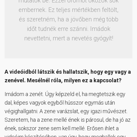
mutatok be. Ezzel örömöt okozok sok
embernek. Ez teljes mértékben feltölt,
és szeretném, ha a jövőben még több
időt tudnék erre szánni. Imádok
nevettetni, mert a nevetés gyógyít!
A videóidból látszik és hallatszik, hogy egy vagy a
zenével. Mesélnél róla, milyen ez a kapcsolat?
Imádom a zenét. Úgy képzeld el, ha megtetszik egy
dal, képes vagyok egyből hússzor egymás után
végighallgatni. A zene varázslat, egy igazi művészet.
Szeretem, ha a zene mellé ének is párosul, de ha jó az
ének, sokszor zene sem kell mellé. Erősen ihlet a
videóim készítésében, van úgy, hogy meghallok egy