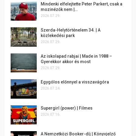
Mindenki elfelejtette Peter Parkert, csak a
mozinézők nem |…
2026.07.29.
Szerda-Helytörténelem 34. | A
közlekedési park
2026.07.29.
Az iskolapad rabjai | Made in 1988 –
Gyerekkor akkor és most
2026.07.29.
Egygólos előnnyel a visszavágóra
2026.07.24.
Supergirl (power) | Filmes
2026.07.16.
A Nemzetközi Booker-díj | Könyvjelző