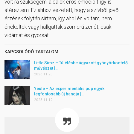
volt rá szükségem, a dalok erős emócióit így is
átéreztem. Ez ahhoz vezetett, hogy a szívből jövő
érzések folytán sírtam, így ahol én voltam, nem
énekeltek vagy hallgattak szomorú zenét, csak
vidámat és gyorsat.
KAPCSOLÓDÓ TARTALOM
Little Simz – Túlélésbe ágyazott gyönyörködtető
művészet |…
2025.11.20.
Yeule – Az experimentális pop egyik
legfontosabb új hangja |…
2025.11.12.