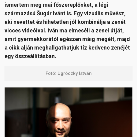
ismertem meg mai főszereplőnket, a légi
származású Šugár Ivánt is. Egy vizuális művész,
aki nevettet és hihetetlen jól kombinálja a zenét
vicces videóival. Iván ma elmeséli a zenei útját,
amit gyermekkorától egészen máig megélt, majd
a cikk alján meghallgathatjuk tíz kedvenc zenéjét
egy összeállításban.
Fotó: Ugróczky István