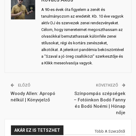
A 90-es évek óta figyelem a zenét és
tanulmányozom az eredetét. Kb. 10 éve vagyok
aktív DJ és szervezek zenei rendezvényeket.
Célom, hogy ismereteimet megoszthassam az
olvasókkal bemutathassak különféle zenei
stílusokat, régi és kortárs zenészeket,
alkotókat. A jelenkori pandémia beköszöntével
a "Szaval a jó öreg csallóközi" szerkesztője és
a Klikk meseolvasója vagyok.
ELŐZŐ
KÖVETKEZŐ
Woody Allen: Apropó
Színpompás szépségek
nélkül | Könyvjelző
– Fotóinkon Bodó Fanny
és Bodó Noémi | Hónap
nője
AKÁR EZ IS TETSZHET
Több A Szerzőtől