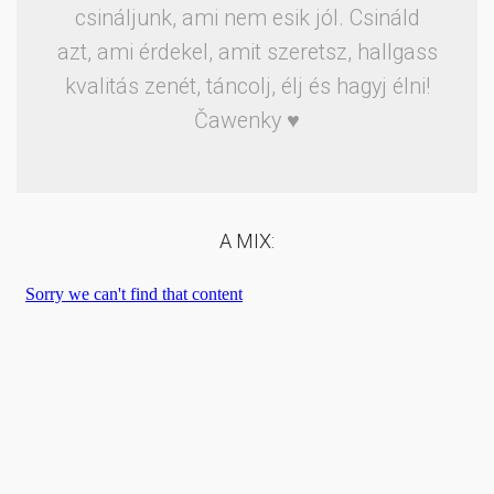
csináljunk, ami nem esik jól. Csináld
azt, ami érdekel, amit szeretsz, hallgass
kvalitás zenét, táncolj, élj és hagyj élni!
Čawenky ♥
A MIX: