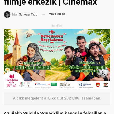
filmje érkezik | Cinemax
2021.08.04.
Írta:
Szilvási Tibor
Reklám
A cikk megjelent a Klikk Out 2021/08. számában.
Az újabb Suicide Squad-film kapcsán felcsillan a