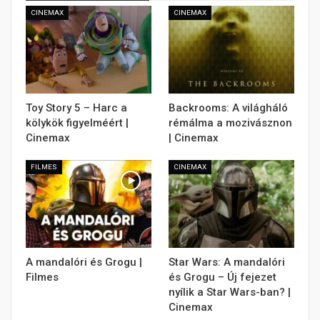
CINEMAX
CINEMAX
Toy Story 5 – Harc a
Backrooms: A világháló
kölykök figyelméért |
rémálma a mozivásznon
Cinemax
| Cinemax
FILMES
CINEMAX
A mandalóri és Grogu |
Star Wars: A mandalóri
Filmes
és Grogu – Új fejezet
nyílik a Star Wars-ban? |
Cinemax