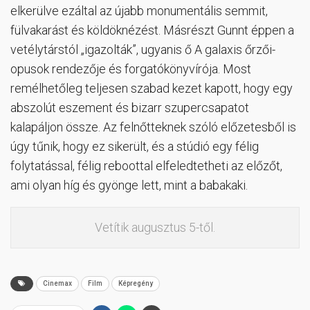
elkerülve ezáltal az újabb monumentális semmit,
fülvakarást és köldöknézést. Másrészt Gunnt éppen a
vetélytárstól „igazolták”, ugyanis ő A galaxis őrzői-
opusok rendezője és forgatókönyvírója. Most
remélhetőleg teljesen szabad kezet kapott, hogy egy
abszolút eszement és bizarr szupercsapatot
kalapáljon össze. Az felnőtteknek szóló előzetesből is
úgy tűnik, hogy ez sikerült, és a stúdió egy félig
folytatással, félig reboottal elfeledtetheti az előzőt,
ami olyan híg és gyönge lett, mint a babakaki.
Vetítik augusztus 5-től.
Cinemax
Film
Képregény