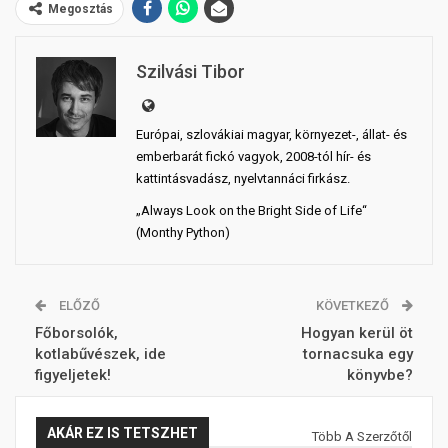
Megosztás
Szilvási Tibor
Európai, szlovákiai magyar, környezet-, állat- és
emberbarát fickó vagyok, 2008-tól hír- és
kattintásvadász, nyelvtannáci firkász.
„Always Look on the Bright Side of Life“
(Monthy Python)
ELŐZŐ
KÖVETKEZŐ
Főborsolók,
Hogyan kerül öt
kotlabűvészek, ide
tornacsuka egy
figyeljetek!
könyvbe?
AKÁR EZ IS TETSZHET
Több A Szerzőtől