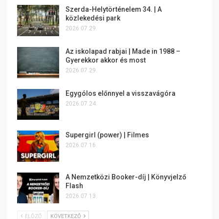
Szerda-Helytörténelem 34. | A
közlekedési park
2026.07.29.
Az iskolapad rabjai | Made in 1988 –
Gyerekkor akkor és most
2026.07.29.
Egygólos előnnyel a visszavágóra
2026.07.24.
Supergirl (power) | Filmes
2026.07.16.
A Nemzetközi Booker-díj | Könyvjelző
Flash
2026.07.13.
ELŐZŐ
KÖVETKEZŐ