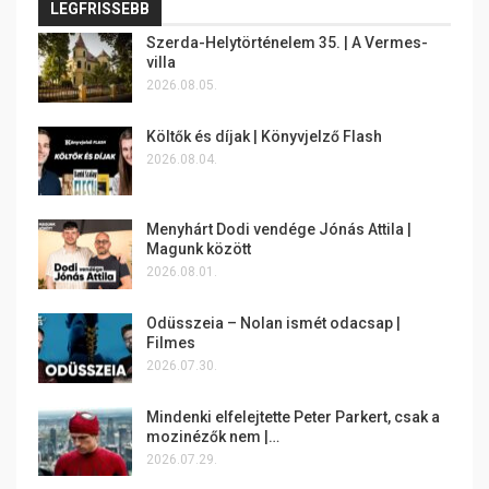
LEGFRISSEBB
Szerda-Helytörténelem 35. | A Vermes-
villa
2026.08.05.
Költők és díjak | Könyvjelző Flash
2026.08.04.
Menyhárt Dodi vendége Jónás Attila |
Magunk között
2026.08.01.
Odüsszeia – Nolan ismét odacsap |
Filmes
2026.07.30.
Mindenki elfelejtette Peter Parkert, csak a
mozinézők nem |…
2026.07.29.