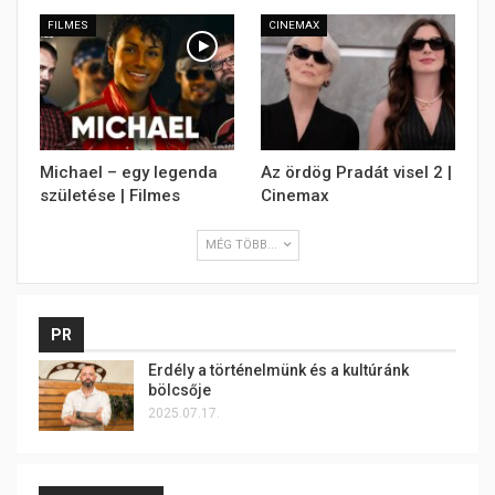
FILMES
CINEMAX
Michael – egy legenda
Az ördög Pradát visel 2 |
születése | Filmes
Cinemax
MÉG TÖBB...
PR
Erdély a történelmünk és a kultúránk
bölcsője
2025.07.17.