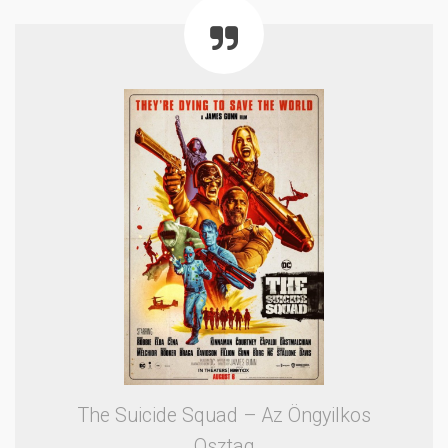
The Suicide Squad – Az Öngyilkos
Osztag