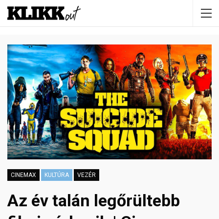
CINEMAX
KULTÚRA
VEZÉR
Az év talán legőrültebb