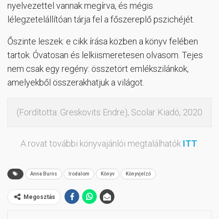
nyelvezettel vannak megírva, és mégis
lélegzetelállítóan tárja fel a főszereplő pszichéjét.
Őszinte leszek: e cikk írása közben a könyv felében
tartok. Óvatosan és lelkiismeretesen olvasom. Tejes
nem csak egy regény: összetört emlékszilánkok,
amelyekből összerakhatjuk a világot.
(Fordította: Greskovits Endre), Scolar Kiadó, 2020
A rovat további könyvajánlói megtalálhatók
ITT
.
Anna Burns
Irodalom
Könyv
Könyvjelző
Megosztás