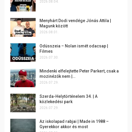
2026.08.04.
Menyhárt Dodi vendége Jónás Attila |
Magunk között
2026.08.01.
Odüsszeia – Nolan ismét odacsap |
Filmes
2026.07.30.
Mindenki elfelejtette Peter Parkert, csak a
mozinézők nem |…
2026.07.29.
Szerda-Helytörténelem 34. | A
közlekedési park
2026.07.29.
Az iskolapad rabjai | Made in 1988 –
Gyerekkor akkor és most