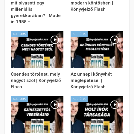
mit olvasott egy
modern köntösben |
milleniális
Könyvjelző Flash
gyerekkorában? | Made
in 1988 –…
KULTÚRA
KULTÚRA
Csendes történet, mely
Az ünnepi könyvhét
nagyot szól | Könyvjelző
meglepetései |
Flash
Könyvjelző Flash
KULTÚRA
KULTÚRA