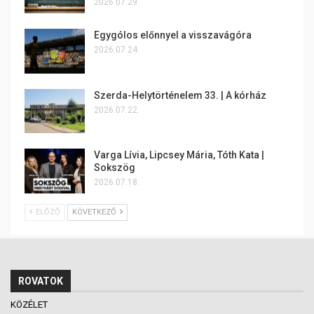
2026.07.29.
Egygólos előnnyel a visszavágóra
2026.07.24.
Szerda-Helytörténelem 33. | A kórház
2026.07.22.
Varga Lívia, Lipcsey Mária, Tóth Kata |
Sokszög
2026.07.18.
ELŐZŐ
KÖVETKEZŐ
ROVATOK
KÖZÉLET