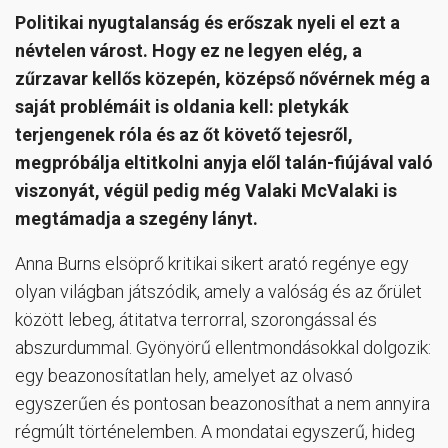
Politikai nyugtalanság és erőszak nyeli el ezt a
névtelen várost. Hogy ez ne legyen elég, a
zűrzavar kellős közepén, középső nővérnek még a
saját problémáit is oldania kell: pletykák
terjengenek róla és az őt követő tejesről,
megpróbálja eltitkolni anyja elől talán-fiújával való
viszonyát, végül pedig még Valaki McValaki is
megtámadja a szegény lányt.
Anna Burns elsöprő kritikai sikert arató regénye egy
olyan világban játszódik, amely a valóság és az őrület
között lebeg, átitatva terrorral, szorongással és
abszurdummal. Gyönyörű ellentmondásokkal dolgozik:
egy beazonosítatlan hely, amelyet az olvasó
egyszerűen és pontosan beazonosíthat a nem annyira
régmúlt történelemben. A mondatai egyszerű, hideg