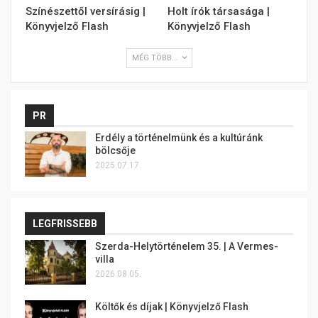
Színészettől versírásig |
Holt írók társasága |
Könyvjelző Flash
Könyvjelző Flash
MÉG TÖBB...
PR
Erdély a történelmünk és a kultúránk
bölcsője
2025.07.17.
LEGFRISSEBB
Szerda-Helytörténelem 35. | A Vermes-
villa
2026.08.05.
Költők és díjak | Könyvjelző Flash