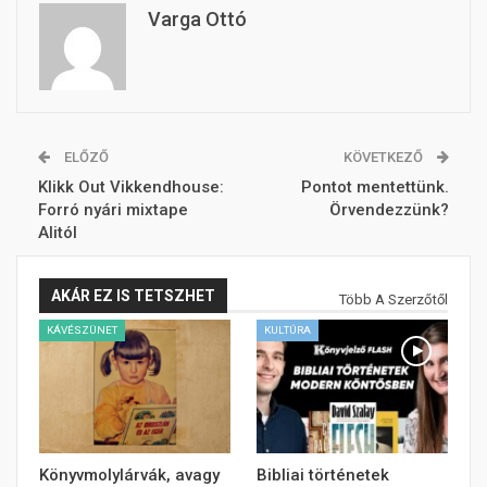
Varga Ottó
ELŐZŐ
KÖVETKEZŐ
Klikk Out Vikkendhouse:
Pontot mentettünk.
Forró nyári mixtape
Örvendezzünk?
Alitól
AKÁR EZ IS TETSZHET
Több A Szerzőtől
KÁVÉSZÜNET
KULTÚRA
Könyvmolylárvák, avagy
Bibliai történetek