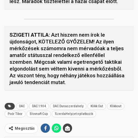
lesz. Maradok tisztelettel a hazai csapat előtt.
SZIGETI ATTILA:
Azt hiszem nem írok le
újdonságot, KÖTELEZŐ GYŐZELEM! Az ilyen
mérkőzések számomra nem mérvadóak a teljes
amatőr státusszal rendelkező ellenféllel
szemben. Mégcsak valami egetrengető taktikai
elgondolást sem véltem kivenni a mérkőzésből.
Az viszont tény, hogy néhány játékos hozzáállása
javuló tendenciát mutat.
DAC
DAC 1904
DAC Dunaszerdahely
Klikk Out
Klikkout
Poór Tibor
Slovnaft Cup
SzerdaHelyzet nyilatkozik
Megosztás