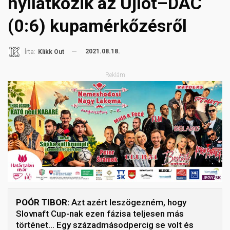
nyilatkozik az Újlót–DAC
(0:6) kupamérkőzésről
2021.08.18.
Írta:
Klikk Out
Reklám
POÓR TIBOR:
Azt azért leszögezném, hogy
Slovnaft Cup-nak ezen fázisa teljesen más
történet… Egy századmásodpercig se volt és