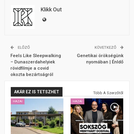
Klikk Out
ELŐZŐ
KÖVETKEZŐ
Feels Like Sleepwalking
Genetikai örökségünk
– Dunaszerdahelyiek
nyomában | ÉnIdő
rövidfilmje a covid
okozta bezártságról
AKÁR EZ IS TETSZHET
Több A Szerzőtől
HAZAI
HAZAI