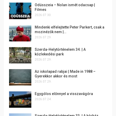
Odüsszeia – Nolan ismét odacsap |
Filmes
2026.07.30.
Mindenki elfelejtette Peter Parkert, csak a
mozinézők nem |…
2026.07.29.
Szerda-Helytörténelem 34. | A
közlekedési park
2026.07.29.
Az iskolapad rabjai | Made in 1988 –
Gyerekkor akkor és most
2026.07.29.
Egygólos előnnyel a visszavágóra
2026.07.24.
Szerda-Helytörténelem 33. | A kórház