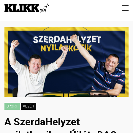
SPORT
VEZÉR
A SzerdaHelyzet