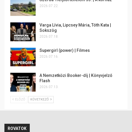
2026.07.22.
Varga Lívia, Lipcsey Mária, Tóth Kata |
Sokszög
2026.07.18.
Supergirl (power) | Filmes
2026.07.16.
A Nemzetközi Booker-díj | Könyvjelző
Flash
2026.07.13.
ELŐZŐ
KÖVETKEZŐ
ROVATOK