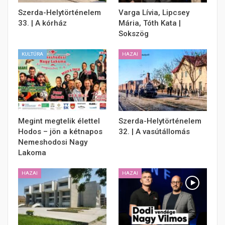
Szerda-Helytörténelem
Varga Lívia, Lipcsey
33. | A kórház
Mária, Tóth Kata |
Sokszög
KULTÚRA
HAZAI
Megint megtelik élettel
Szerda-Helytörténelem
Hodos – jön a kétnapos
32. | A vasútállomás
Nemeshodosi Nagy
Lakoma
HAZAI
HAZAI