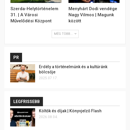
Szerda-Helytörténelem
Menyhárt Dodi vendége
31. | A Városi
Nagy Vilmos | Magunk
Művelődési Központ
között
MÉG TÖBB...
PR
Erdély a történelmünk és a kultúránk
bölcsője
2025.07.17.
LEGFRISSEBB
Költők és díjak | Könyvjelző Flash
2026.08.04.