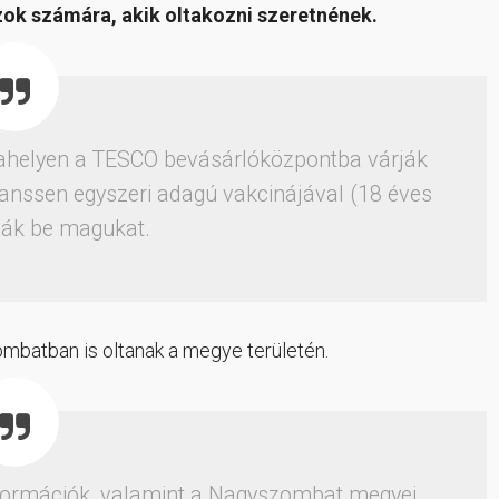
azok számára, akik oltakozni szeretnének.
helyen a TESCO bevásárlóközpontba várják
Janssen egyszeri adagú vakcinájával (18 éves
tnák be magukat.
batban is oltanak a megye területén.
nformációk, valamint a Nagyszombat megyei