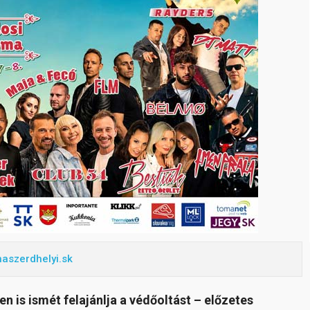
aszerdhelyi.sk
s ismét felajánlja a védőoltást – előzetes