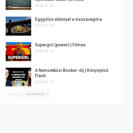
2026.07.29.
Egygólos előnnyel a visszavágóra
2026.07.24.
Supergirl (power) | Filmes
2026.07.16.
A Nemzetközi Booker-díj | Könyvjelző
Flash
2026.07.13.
ELŐZŐ
KÖVETKEZŐ