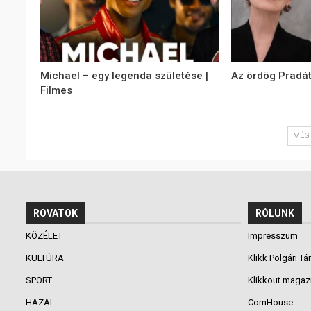
Michael – egy legenda születése |
Az ördög Pradát
Filmes
MÉG 
ROVATOK
RÓLUNK
KÖZÉLET
Impresszum
KULTÚRA
Klikk Polgári Tá
SPORT
Klikkout magaz
HAZAI
CornHouse