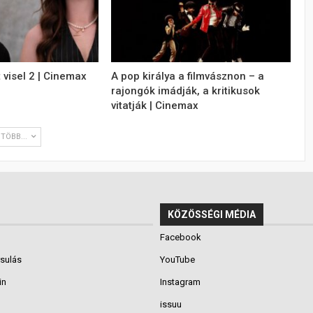
 visel 2 | Cinemax
A pop királya a filmvásznon – a
rajongók imádják, a kritikusok
vitatják | Cinemax
TÖBB...
KÖZÖSSÉGI MÉDIA
Facebook
rsulás
YouTube
in
Instagram
issuu