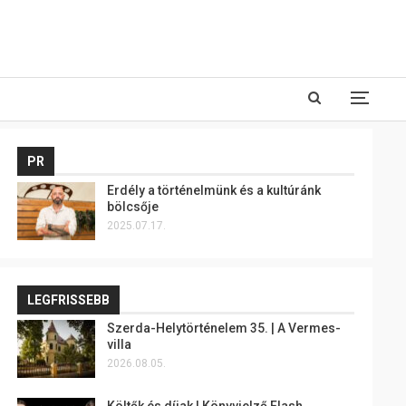
PR
Erdély a történelmünk és a kultúránk
bölcsője
2025.07.17.
LEGFRISSEBB
Szerda-Helytörténelem 35. | A Vermes-
villa
2026.08.05.
Költők és díjak | Könyvjelző Flash