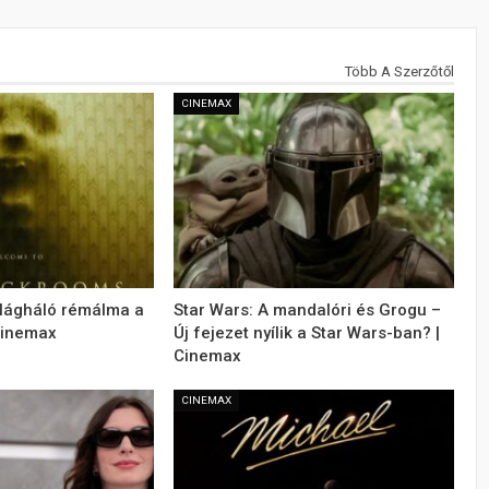
Több A Szerzőtől
CINEMAX
ilágháló rémálma a
Star Wars: A mandalóri és Grogu –
Cinemax
Új fejezet nyílik a Star Wars-ban? |
Cinemax
CINEMAX