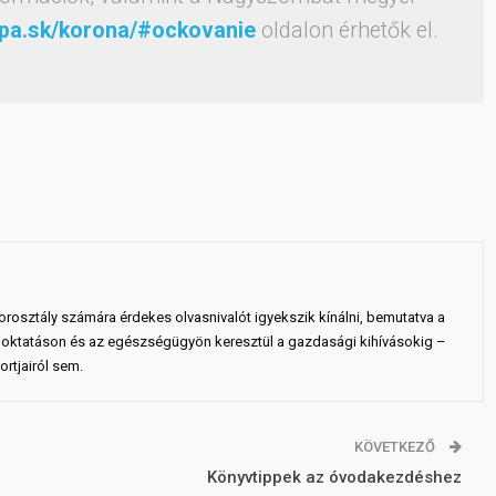
upa.sk/korona/#ockovanie
oldalon érhetők el.
rosztály számára érdekes olvasnivalót igyekszik kínálni, bemutatva a
 az oktatáson és az egészségügyön keresztül a gazdasági kihívásokig –
rtjairól sem.
KÖVETKEZŐ
Könyvtippek az óvodakezdéshez