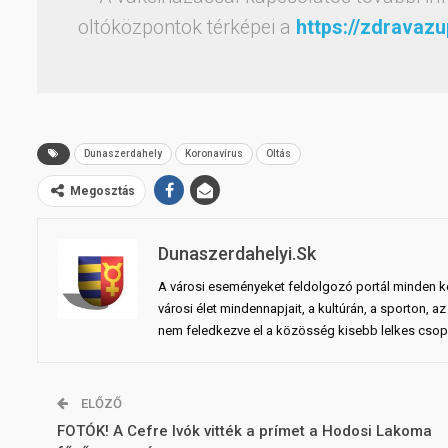
oltóközpontok térképei a
https://zdravaz
Dunaszerdahely
Koronavírus
Oltás
Megosztás
Dunaszerdahelyi.sk
A városi eseményeket feldolgozó portál minden ko
városi élet mindennapjait, a kultúrán, a sporton,
nem feledkezve el a közösség kisebb lelkes csopo
ELŐZŐ
FOTÓK! A Cefre Ivók vitték a prímet a Hodosi Lakoma