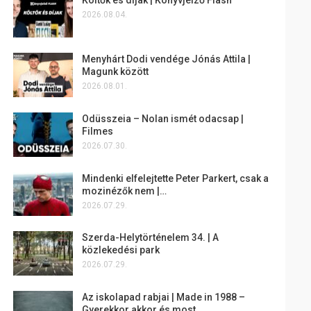
2026.08.04.
Menyhárt Dodi vendége Jónás Attila |
Magunk között
2026.08.01.
Odüsszeia – Nolan ismét odacsap |
Filmes
2026.07.30.
Mindenki elfelejtette Peter Parkert, csak a
mozinézők nem |…
2026.07.29.
Szerda-Helytörténelem 34. | A
közlekedési park
2026.07.29.
Az iskolapad rabjai | Made in 1988 –
Gyerekkor akkor és most