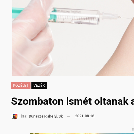
KÖZÉLET
VEZÉR
Szombaton ismét oltanak 
2021.08.18.
Írta:
Dunaszerdahelyi.sk
R