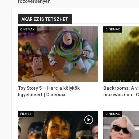
főzőversenyén
AKÁR EZ IS TETSZHET
CINEMAX
CINEMAX
Toy Story 5 – Harc a kölykök
Backrooms: A v
figyelméért | Cinemax
mozivásznon | 
FILMES
CINEMAX