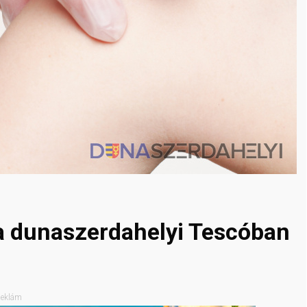
a dunaszerdahelyi Tescóban
eklám