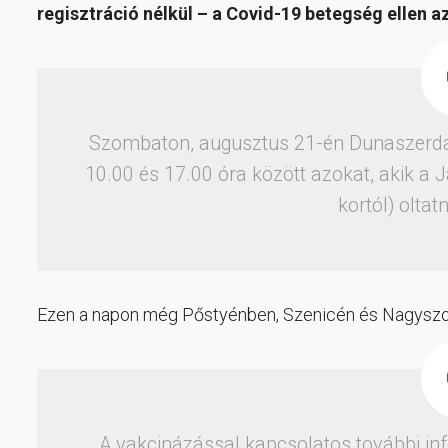
regisztráció nélkül – a Covid-19 betegség ellen 
Szombaton, augusztus 21-én Dunaszerda
10.00 és 17.00 óra között azokat, akik a 
kortól) olta
Ezen a napon még Pőstyénben, Szenicén és Nagyszom
A vakcinázással kapcsolatos további i