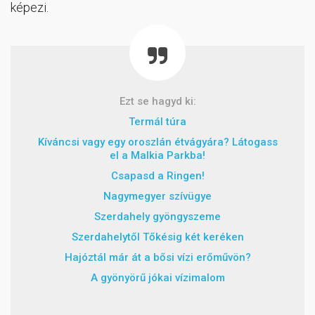
képezi.
Ezt se hagyd ki:
Termál túra
Kíváncsi vagy egy oroszlán étvágyára? Látogass
el a Malkia Parkba!
Csapasd a Ringen!
Nagymegyer szívügye
Szerdahely gyöngyszeme
Szerdahelytől Tőkésig két keréken
Hajóztál már át a bősi vízi erőművön?
A gyönyörű jókai vízimalom