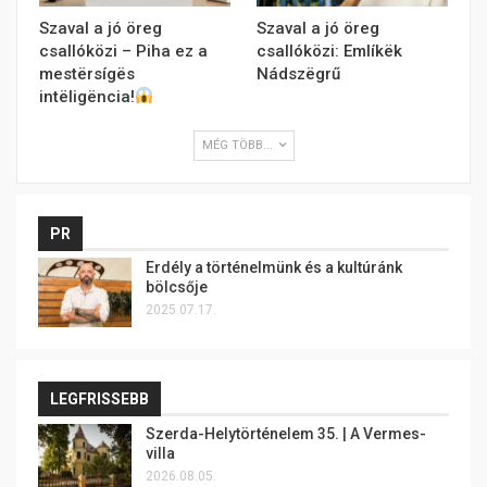
Szaval a jó öreg
Szaval a jó öreg
csallóközi – Piha ez a
csallóközi: Emlíkëk
mestërsígës
Nádszëgrű
intëligëncia!
MÉG TÖBB...
PR
Erdély a történelmünk és a kultúránk
bölcsője
2025.07.17.
LEGFRISSEBB
Szerda-Helytörténelem 35. | A Vermes-
villa
2026.08.05.