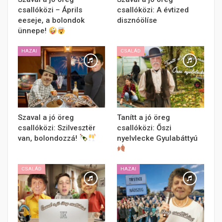
csallóközi – Áprils
csallóközi: A évtized
eeseje, a bolondok
disznóölíse
ünnepe!
HAZAI
CSALÁD
Szaval a jó öreg
Tanítt a jó öreg
csallóközi: Szilvesztër
csallóközi: Őszi
van, bolondozzá!
nyelvlecke Gyulabáttyú
CSALÁD
HAZAI