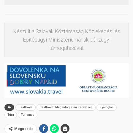
Készült a Szlovák Köztársaság Közlekedési és
Építésügyi Minisztériumának pénzügyi
támogatásával.
Csallóköz
Csallóközi Idegenforgalmi Szövetség
Gyaloglás
Túra
Turizmus
Megosztás