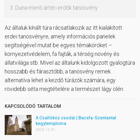
3. Duna-menti ártéri erdők tanösvény
Az általuk kínált túra rácsatlakozik az itt kialakított
erdei tanösvényre, amely információs panelek
segítségével mutat be egyes témaköröket –
környezetvédelem, fa fajták, a térség növény és
állatvilága stb. Mivel az általunk kidolgozott gyalogtúra
hosszabb és fárasztóbb, a tanösvény remek
alternatíva lehet a kezdő túrázók számára, egy
rövidebb séta megtételére a természet lágy ölén.
KAPCSOLÓDÓ TARTALOM
A Csallóköz csodái | Bacsfa-Szentantal
kegytemploma
2025.12.31.