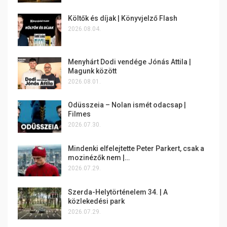
Költők és díjak | Könyvjelző Flash
2026.08.04.
Menyhárt Dodi vendége Jónás Attila |
Magunk között
2026.08.01.
Odüsszeia – Nolan ismét odacsap |
Filmes
2026.07.30.
Mindenki elfelejtette Peter Parkert, csak a
mozinézők nem |…
2026.07.29.
Szerda-Helytörténelem 34. | A
közlekedési park
2026.07.29.