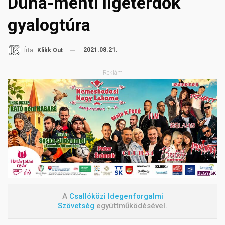
Duna-menti ligeterdők
gyalogtúra
2021.08.21.
Írta:
Klikk Out
Reklám
A
Csallóközi Idegenforgalmi
Szövetség
együttműködésével.