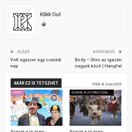
Klikk Out
ELŐZŐ
KÖVETKEZŐ
Volt egyszer egy családi
Birdy – Úton az igazán
nap
nagyok közé | Hangfal
AKÁR EZ IS TETSZHET
Több A Szerzőtől
HAZAI
SZAVAL A JÓ ÖREG CSALLÓKÖZI
Szaval a jó öreg
Szaval a jó öreg