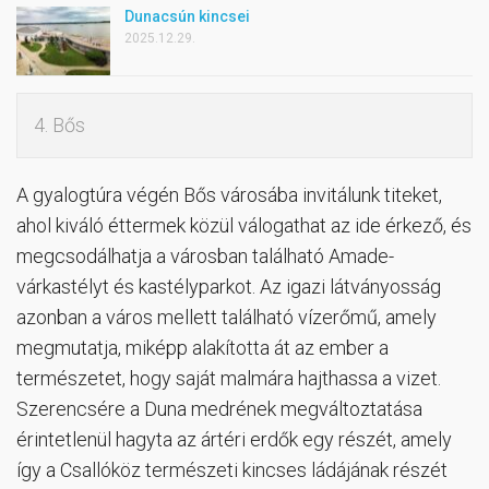
Dunacsún kincsei
2025.12.29.
4. Bős
A gyalogtúra végén Bős városába invitálunk titeket,
ahol kiváló éttermek közül válogathat az ide érkező, és
megcsodálhatja a városban található Amade-
várkastélyt és kastélyparkot. Az igazi látványosság
azonban a város mellett található vízerőmű, amely
megmutatja, miképp alakította át az ember a
természetet, hogy saját malmára hajthassa a vizet.
Szerencsére a Duna medrének megváltoztatása
érintetlenül hagyta az ártéri erdők egy részét, amely
így a Csallóköz természeti kincses ládájának részét