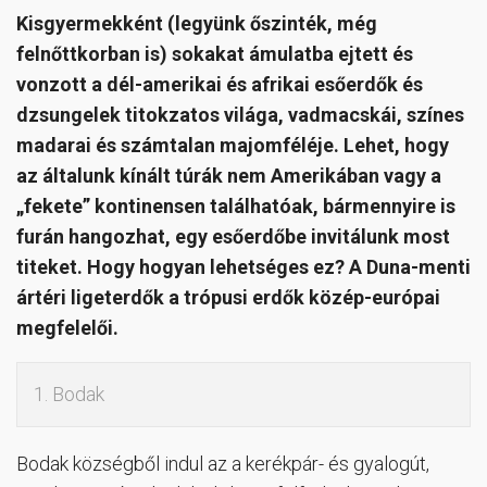
Kisgyermekként (legyünk őszinték, még
felnőttkorban is) sokakat ámulatba ejtett és
vonzott a dél-amerikai és afrikai esőerdők és
dzsungelek titokzatos világa, vadmacskái, színes
madarai és számtalan majomféléje. Lehet, hogy
az általunk kínált túrák nem Amerikában vagy a
„fekete” kontinensen találhatóak, bármennyire is
furán hangozhat, egy esőerdőbe invitálunk most
titeket. Hogy hogyan lehetséges ez? A Duna-menti
ártéri ligeterdők a trópusi erdők közép-európai
megfelelői.
1. Bodak
Bodak községből indul az a kerékpár- és gyalogút,