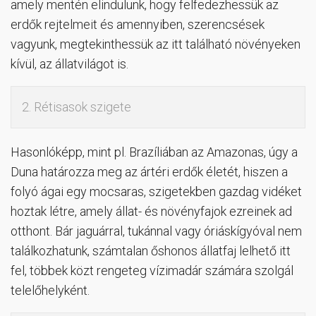
amely mentén elindulunk, hogy felfedezhessük az
erdők rejtelmeit és amennyiben, szerencsések
vagyunk, megtekinthessük az itt található növényeken
kívül, az állatvilágot is.
2. Rétisasok szigete
Hasonlóképp, mint pl. Brazíliában az Amazonas, úgy a
Duna határozza meg az ártéri erdők életét, hiszen a
folyó ágai egy mocsaras, szigetekben gazdag vidéket
hoztak létre, amely állat- és növényfajok ezreinek ad
otthont. Bár jaguárral, tukánnal vagy óriáskígyóval nem
találkozhatunk, számtalan őshonos állatfaj lelhető itt
fel, többek közt rengeteg vízimadár számára szolgál
telelőhelyként.