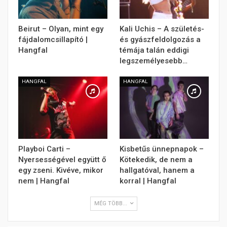
Beirut – Olyan, mint egy
Kali Uchis – A születés-
fájdalomcsillapító |
és gyászfeldolgozás a
Hangfal
témája talán eddigi
legszemélyesebb…
HANGFAL
HANGFAL
Playboi Carti –
Kisbetűs ünnepnapok –
Nyersességével együtt ő
Kötekedik, de nem a
egy zseni. Kivéve, mikor
hallgatóval, hanem a
nem | Hangfal
korral | Hangfal
MÉG TÖBB...