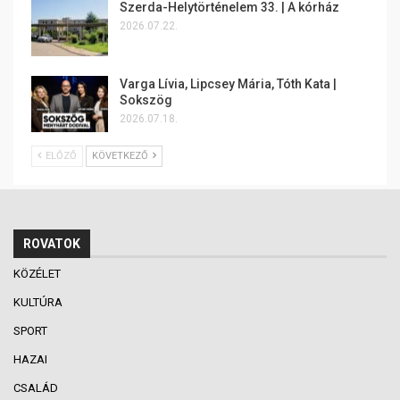
Szerda-Helytörténelem 33. | A kórház
2026.07.22.
Varga Lívia, Lipcsey Mária, Tóth Kata |
Sokszög
2026.07.18.
ELŐZŐ
KÖVETKEZŐ
ROVATOK
KÖZÉLET
KULTÚRA
SPORT
HAZAI
CSALÁD