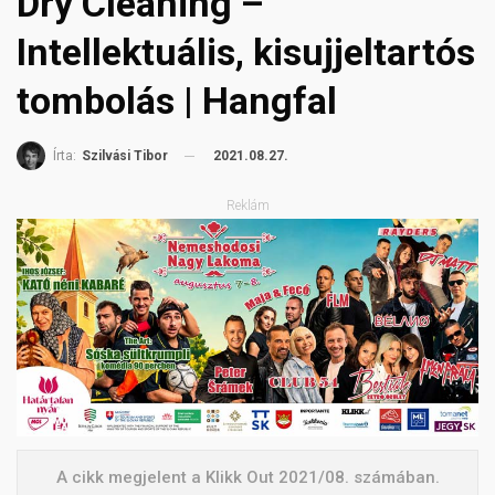
Dry Cleaning –
Intellektuális, kisujjeltartós
tombolás | Hangfal
2021.08.27.
Írta:
Szilvási Tibor
Reklám
A cikk megjelent a Klikk Out 2021/08. számában.