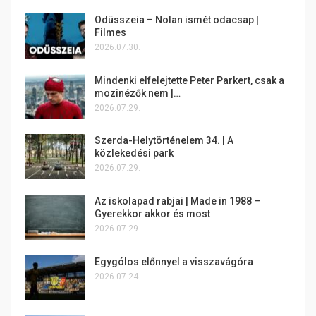
Odüsszeia – Nolan ismét odacsap |
Filmes
2026.07.30.
Mindenki elfelejtette Peter Parkert, csak a
mozinézők nem |…
2026.07.29.
Szerda-Helytörténelem 34. | A
közlekedési park
2026.07.29.
Az iskolapad rabjai | Made in 1988 –
Gyerekkor akkor és most
2026.07.29.
Egygólos előnnyel a visszavágóra
2026.07.24.