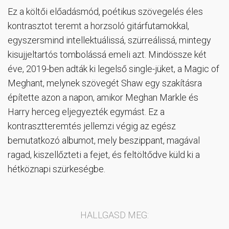
Ez a költői előadásmód, poétikus szövegelés éles
kontrasztot teremt a horzsoló gitárfutamokkal,
egyszersmind intellektuálissá, szürreálissá, mintegy
kisujjeltartós tombolássá emeli azt. Mindössze két
éve, 2019-ben adták ki legelső single-jüket, a Magic of
Meghant, melynek szövegét Shaw egy szakításra
építette azon a napon, amikor Meghan Markle és
Harry herceg eljegyezték egymást. Ez a
kontrasztteremtés jellemzi végig az egész
bemutatkozó albumot, mely beszippant, magával
ragad, kiszellőzteti a fejet, és feltöltődve küld ki a
hétköznapi szürkeségbe.
HALLGASD MEG: