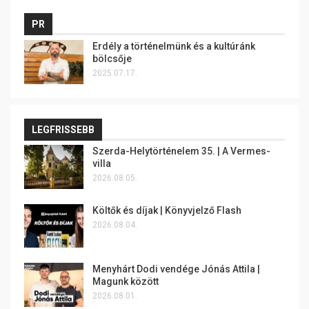
PR
Erdély a történelmünk és a kultúránk
bölcsője
2025.07.17.
LEGFRISSEBB
Szerda-Helytörténelem 35. | A Vermes-
villa
2026.08.05.
Költők és díjak | Könyvjelző Flash
2026.08.04.
Menyhárt Dodi vendége Jónás Attila |
Magunk között
2026.08.01.