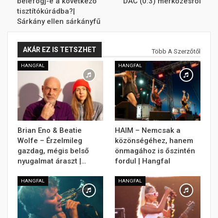
belefogj-e a következő
DAC (0:3) mérkőzésről
tisztítókúrádba?|
Sárkány ellen sárkányfű
AKÁR EZ IS TETSZHET
Több A Szerzőtől
HANGFAL
HANGFAL
Brian Eno & Beatie
HAIM – Nemcsak a
Wolfe – Érzelmileg
közönségéhez, hanem
gazdag, mégis belső
önmagához is őszintén
nyugalmat áraszt |…
fordul | Hangfal
HANGFAL
HANGFAL