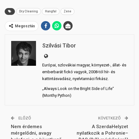
Dry Cleaning
Hangfal
Zene
Megosztás
Szilvási Tibor
Európai, szlovákiai magyar, környezet-, állat- és
emberbarát fickó vagyok, 2008-tól hír- és
kattintásvadász, nyelvtannáci firkász.
„Always Look on the Bright Side of Life“
(Monthy Python)
ELŐZŐ
KÖVETKEZŐ
Nem érdemes
A SzerdaHelyzet
mérgelődni, avagy
nyilatkozik a Pohronie–