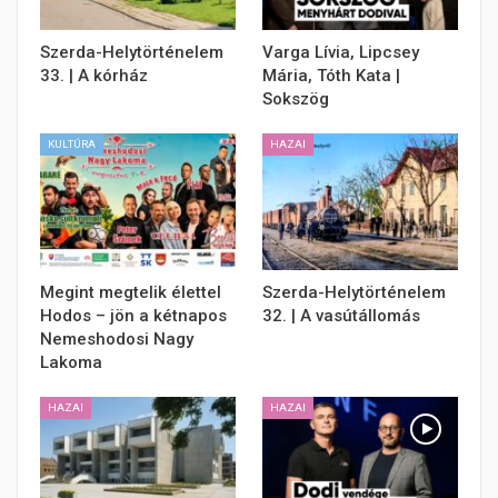
Szerda-Helytörténelem
Varga Lívia, Lipcsey
33. | A kórház
Mária, Tóth Kata |
Sokszög
KULTÚRA
HAZAI
Megint megtelik élettel
Szerda-Helytörténelem
Hodos – jön a kétnapos
32. | A vasútállomás
Nemeshodosi Nagy
Lakoma
HAZAI
HAZAI