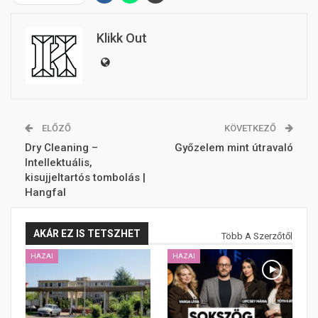
Klikk Out
ELŐZŐ
KÖVETKEZŐ
Dry Cleaning –
Győzelem mint útravaló
Intellektuális,
kisujjeltartós tombolás |
Hangfal
AKÁR EZ IS TETSZHET
Több A Szerzőtől
HAZAI
HAZAI