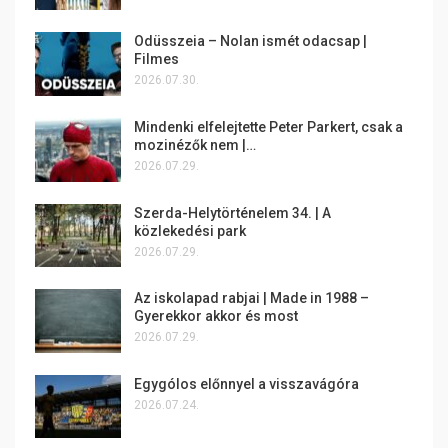
Odüsszeia – Nolan ismét odacsap |
Filmes
2026.07.30.
Mindenki elfelejtette Peter Parkert, csak a
mozinézők nem |…
2026.07.29.
Szerda-Helytörténelem 34. | A
közlekedési park
2026.07.29.
Az iskolapad rabjai | Made in 1988 –
Gyerekkor akkor és most
2026.07.29.
Egygólos előnnyel a visszavágóra
2026.07.24.