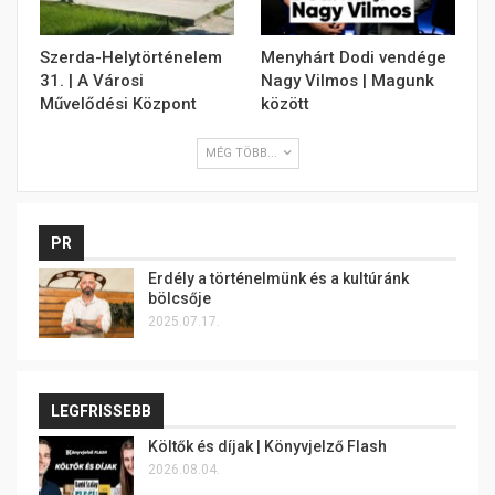
Szerda-Helytörténelem
Menyhárt Dodi vendége
31. | A Városi
Nagy Vilmos | Magunk
Művelődési Központ
között
MÉG TÖBB...
PR
Erdély a történelmünk és a kultúránk
bölcsője
2025.07.17.
LEGFRISSEBB
Költők és díjak | Könyvjelző Flash
2026.08.04.