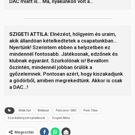
DAC miatt is… Ma, nyakunkon volt a…
SZIGETI ATTILA:
Elnézést, hölgyeim és uraim,
akik állandóan kételkedtetek a csapatunkban…
Nyertünk! Szerintem ebben a helyzetben ez
mindennél fontosabb. Játékosnak, edzőnek és
klubnak egyaránt. Szurkolónak is! Bevallom
őszintén, mindennél jobban örülök a
győzelemnek. Pontosan azért, hogy kiszakadjunk
a gödörből, amiben megrekedtünk. Akkor is csak
a DAC…!
Klikk Out
Klikkout
Pohronie–DAC
Poór Tibor
SzerdaHelyzet nyilatkozik
Szigeti Attila
Megosztás