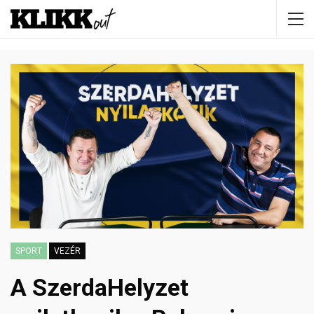
SPORT
VEZÉR
A SzerdaHelyzet