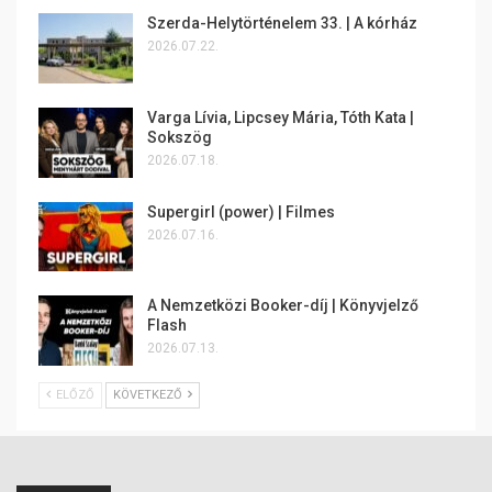
Szerda-Helytörténelem 33. | A kórház
2026.07.22.
Varga Lívia, Lipcsey Mária, Tóth Kata |
Sokszög
2026.07.18.
Supergirl (power) | Filmes
2026.07.16.
A Nemzetközi Booker-díj | Könyvjelző
Flash
2026.07.13.
ELŐZŐ
KÖVETKEZŐ