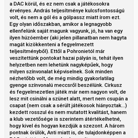
a DAC körül, és ez nem csak a játékosokra
érvényes. András teljesítménye kulcsfontosságú
volt, és nem a gól és a gólpassz miatt írom ezt.
Egy olyan időszakban, amikor a legnagyobb
ellenfelünk saját magunk vagyunk, jó, ha van egy
ilyen húzóember (aki jelen pillanatban nem hagyta
magát kizökkenteni a fegyelmezett
teljesítményből). Ettől a Pohronietól már
veszítettünk pontokat hazai pályán is, tehát ilyen
helyzetben nem lehetünk nagyképűek, hogy
milyen színvonalat képviselnek. Sok minden
nézhetőbb volt, de még mindig gyakorlatilag
gyenge színvonalú meccsről beszélünk. Cirkusz
és fegyelmezetlen játék már nem nagyon volt, de
lesz mit csinálni a szünet alatt, mert nem csupán a
csapat (nem csak a sérült játékosok hiányoztak…)
kezdett rosszul és nem mutatott kvalitást, hanem
a klub vezetősége is szerintem átértékelhetné,
hogy kivel és hogyan kezdjük a szezont. A három
pontnak örülök, Anti miatt is, de tulajdonképpen a