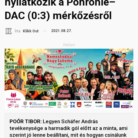
nyilatkozik a Pohronie–
DAC (0:3) mérkőzésről
2021.08.27.
Írta:
Klikk Out
Reklám
POÓR TIBOR:
Legyen Schäfer András
tevékenysége a harmadik gól előtt az a minta, ami
szerint jó lenne beállítani, mit és hogyan csinálunk