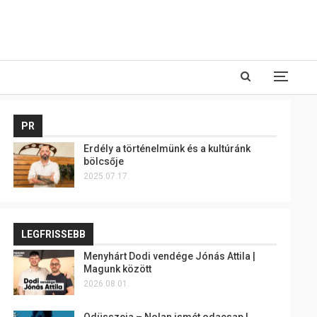
PR
Erdély a történelmünk és a kultúránk
bölcsője
2025.07.17.
LEGFRISSEBB
Menyhárt Dodi vendége Jónás Attila |
Magunk között
2026.08.01.
Odüsszeia – Nolan ismét odacsap |