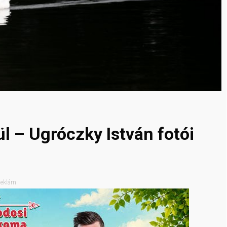
ül – Ugróczky István fotói
eklám