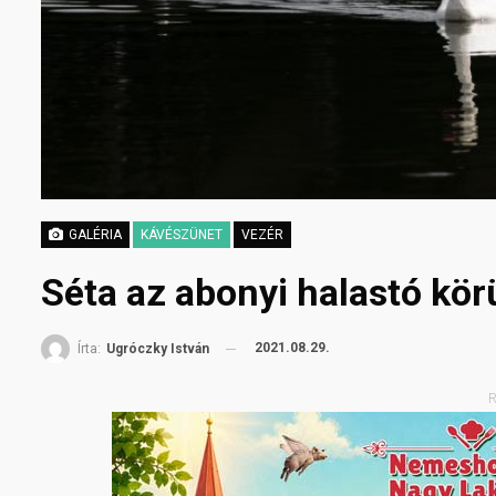
GALÉRIA
KÁVÉSZÜNET
VEZÉR
Séta az abonyi halastó kör
2021.08.29.
Írta:
Ugróczky István
R