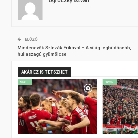
Ugróczky István
ELŐZŐ
Mindenevők Szlezák Erikával – A világ legbüdösebb,
hullaszagú gyümölcse
AKÁR EZ IS TETSZHET
SPORT
SPORT