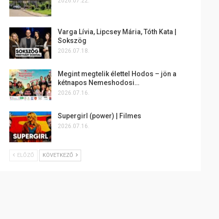
2026.07.22.
Varga Lívia, Lipcsey Mária, Tóth Kata |
Sokszög
2026.07.18.
Megint megtelik élettel Hodos – jön a
kétnapos Nemeshodosi…
2026.07.16.
Supergirl (power) | Filmes
2026.07.16.
ELŐZŐ
KÖVETKEZŐ