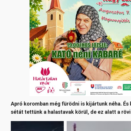
Apró koromban még fürödni is kijártunk néha. És k
sétát tettünk a halastavak körül, de ez alatt a rövi