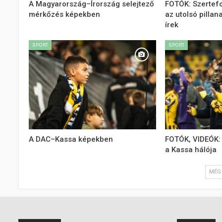
A Magyarország–Írország selejtező
FOTÓK: Szertefo
mérkőzés képekben
az utolsó pillan
írek
SPORT
SPORT
A DAC–Kassa képekben
FOTÓK, VIDEÓK:
a Kassa hálója
MÉG 