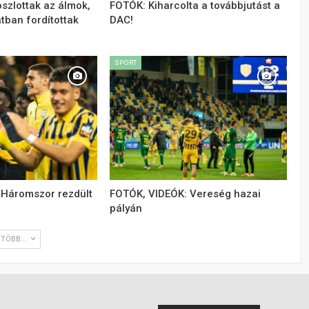
szlottak az álmok,
FOTÓK: Kiharcolta a továbbjutást a
atban fordítottak
DAC!
SPORT
 Háromszor rezdült
FOTÓK, VIDEÓK: Vereség hazai
pályán
TÖBB...