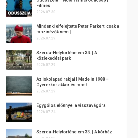
Filmes
2026.07.30.
Mindenki elfelejtette Peter Parkert, csak a
mozinézők nem |…
2026.07.29.
Szerda-Helytörténelem 34. | A
közlekedési park
2026.07.29.
Az iskolapad rabjai | Made in 1988 –
Gyerekkor akkor és most
2026.07.29.
Egygólos előnnyel a visszavágóra
2026.07.24.
Szerda-Helytörténelem 33. | A kórház