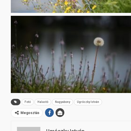
Fotó
Halastó
Nagyabony
Ugróczky István
Megosztás