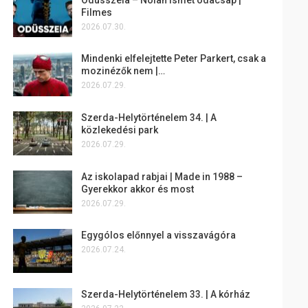
Filmes
2026.07.30.
Mindenki elfelejtette Peter Parkert, csak a
mozinézők nem |…
2026.07.29.
Szerda-Helytörténelem 34. | A
közlekedési park
2026.07.29.
Az iskolapad rabjai | Made in 1988 –
Gyerekkor akkor és most
2026.07.29.
Egygólos előnnyel a visszavágóra
2026.07.24.
Szerda-Helytörténelem 33. | A kórház