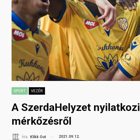
SPORT
VEZÉR
A SzerdaHelyzet nyilatkoz
mérkőzésről
2021.09.12.
Írta:
Klikk Out