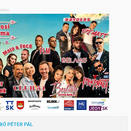
eklám
BÓ PÉTER PÁL