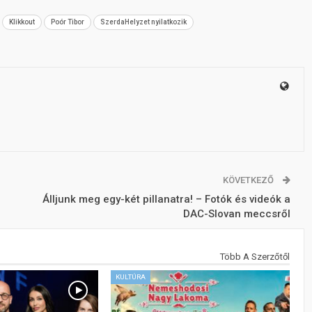
Klikkout
Poór Tibor
SzerdaHelyzet nyilatkozik
KÖVETKEZŐ
Álljunk meg egy-két pillanatra! – Fotók és videók a
DAC-Slovan meccsről
Több A Szerzőtől
KULTÚRA