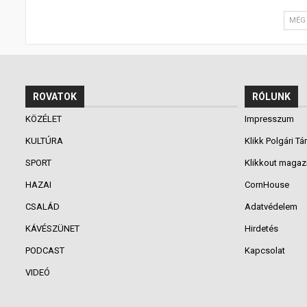
MÉG 
ROVATOK
RÓLUNK
KÖZÉLET
Impresszum
KULTÚRA
Klikk Polgári Tá
SPORT
Klikkout magaz
HAZAI
CornHouse
CSALÁD
Adatvédelem
KÁVÉSZÜNET
Hirdetés
PODCAST
Kapcsolat
VIDEÓ