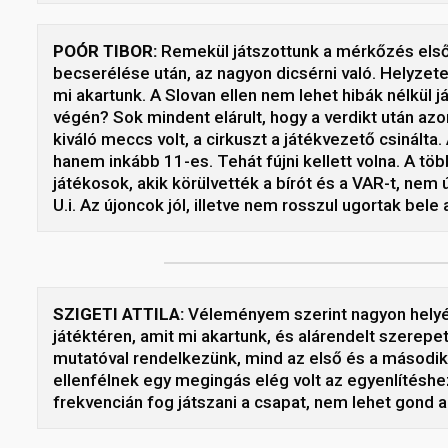
POÓR TIBOR:
Remekül játszottunk a mérkőzés első 
becserélése után, az nagyon dicsérni való. Helyzete
mi akartunk. A Slovan ellen nem lehet hibák nélkül já
végén? Sok mindent elárult, hogy a verdikt után azo
kiváló meccs volt, a cirkuszt a játékvezető csinált
hanem inkább 11-es. Tehát fújni kellett volna. A tö
játékosok, akik körülvették a bírót és a VAR-t, nem
U.i. Az újoncok jól, illetve nem rosszul ugortak bel
SZIGETI ATTILA:
Véleményem szerint nagyon helyén
játéktéren, amit mi akartunk, és alárendelt szerepet
mutatóval rendelkezünk, mind az első és a második 
ellenfélnek egy megingás elég volt az egyenlítéshe
frekvencián fog játszani a csapat, nem lehet gond a