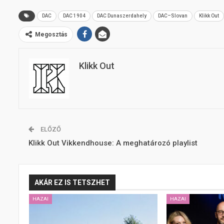
DAC
DAC 1904
DAC Dunaszerdahely
DAC–Slovan
Klikk Out
Megosztás
Klikk Out
ELŐZŐ
Klikk Out Vikkendhouse: A meghatározó playlist
AKÁR EZ IS TETSZHET
HAZAI
HAZAI