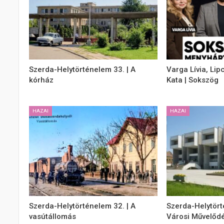
Szerda-Helytörténelem 33. | A
Varga Lívia, Lip
kórház
Kata | Sokszög
HAZAI
HAZAI
Szerda-Helytörténelem 32. | A
Szerda-Helytört
vasútállomás
Városi Művelődé