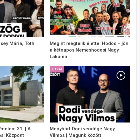
csey Mária, Tóth
Megint megtelik élettel Hodos – jön
a kétnapos Nemeshodosi Nagy
Lakoma
HAZAI
énelem 31. | A
Menyhárt Dodi vendége Nagy
si Központ
Vilmos | Magunk között