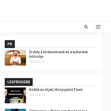
PR
Erdély a történelmünk és a kultúránk
bölcsője
2025.07.17.
LEGFRISSEBB
Költők és díjak | Könyvjelző Flash
2026.08.04.
Odüsszeia – Nolan ismét odacsap |