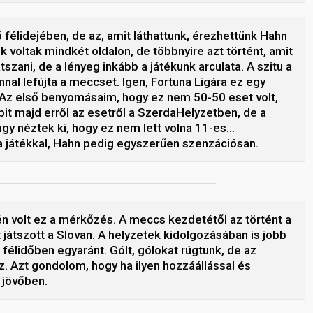
félidejében, de az, amit láthattunk, érezhettünk Hahn
k voltak mindkét oldalon, de többnyire azt történt, amit
tszani, de a lényeg inkább a játékunk arculata. A szitu a
nnal lefújta a meccset. Igen, Fortuna Ligára ez egy
a. Az első benyomásaim, hogy ez nem 50-50 eset volt,
bbit majd erről az esetről a SzerdaHelyzetben, de a
 úgy néztek ki, hogy ez nem lett volna 11-es…
e a játékkal, Hahn pedig egyszerűen szenzációsan.
 volt ez a mérkőzés. A meccs kezdetétől az történt a
 játszott a Slovan. A helyzetek kidolgozásában is jobb
félidőben egyaránt. Gólt, gólokat rúgtunk, de az
z. Azt gondolom, hogy ha ilyen hozzáállással és
 jövőben.