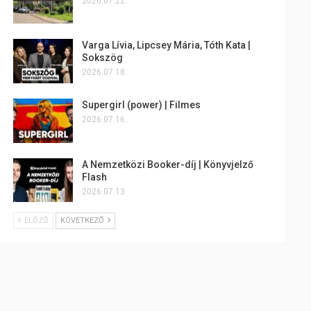
2026.07.22.
Varga Lívia, Lipcsey Mária, Tóth Kata |
Sokszög
2026.07.18.
Supergirl (power) | Filmes
2026.07.16.
A Nemzetközi Booker-díj | Könyvjelző
Flash
2026.07.13.
ELŐZŐ
KÖVETKEZŐ