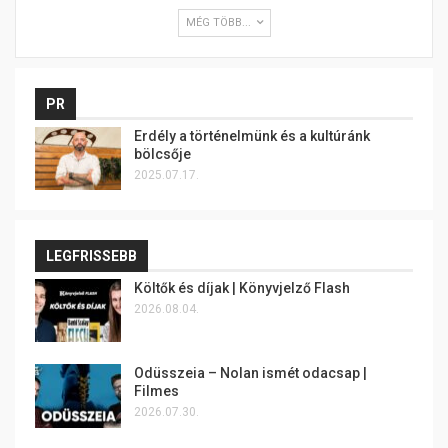
MÉG TÖBB...
PR
Erdély a történelmünk és a kultúránk
bölcsője
2025.07.17.
LEGFRISSEBB
Költők és díjak | Könyvjelző Flash
2026.08.04.
Odüsszeia – Nolan ismét odacsap |
Filmes
2026.07.30.