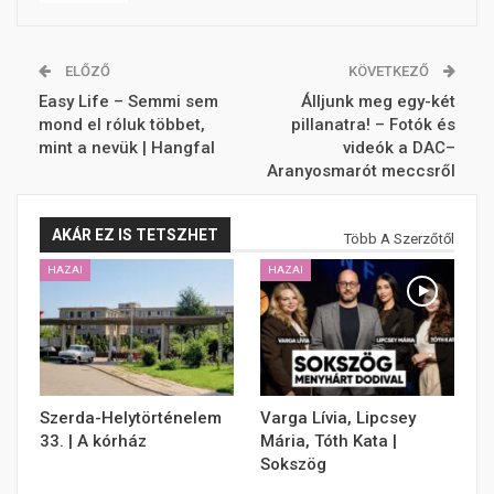
ELŐZŐ
KÖVETKEZŐ
Easy Life – Semmi sem
Álljunk meg egy-két
mond el róluk többet,
pillanatra! – Fotók és
mint a nevük | Hangfal
videók a DAC–
Aranyosmarót meccsről
AKÁR EZ IS TETSZHET
Több A Szerzőtől
HAZAI
HAZAI
Szerda-Helytörténelem
Varga Lívia, Lipcsey
33. | A kórház
Mária, Tóth Kata |
Sokszög