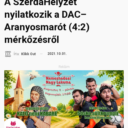
A SzerdaHelyzet
nyilatkozik a DAC–
Aranyosmarót (4:2)
mérkőzésről
2021.10.01.
Írta:
Klikk Out
Reklám