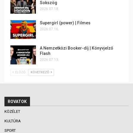
Sokszög
2026.07.18.
Supergirl (power) | Filmes
2026.07.16.
A Nemzetközi Booker-díj | Könyvjelző
Flash
2026.07.13.
ELŐZŐ
KÖVETKEZŐ
ROVATOK
KÖZÉLET
KULTÚRA
SPORT