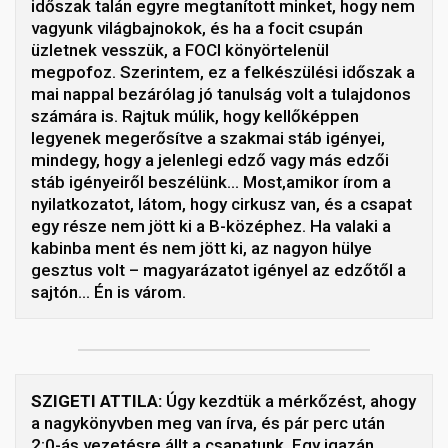
időszak talán egyre megtanított minket, hogy nem
vagyunk világbajnokok, és ha a focit csupán
üzletnek vesszük, a FOCI könyörtelenül
megpofoz. Szerintem, ez a felkészülési időszak a
mai nappal bezárólag jó tanulság volt a tulajdonos
számára is. Rajtuk múlik, hogy kellőképpen
legyenek megerősítve a szakmai stáb igényei,
mindegy, hogy a jelenlegi edző vagy más edzői
stáb igényeiről beszélünk… Most,amikor írom a
nyilatkozatot, látom, hogy cirkusz van, és a csapat
egy része nem jött ki a B-középhez. Ha valaki a
kabinba ment és nem jött ki, az nagyon hülye
gesztus volt – magyarázatot igényel az edzőtől a
sajtón… Én is várom.
SZIGETI ATTILA:
Úgy kezdtük a mérkőzést, ahogy
a nagykönyvben meg van írva, és pár perc után
2:0-ás vezetésre állt a csapatunk. Egy igazán