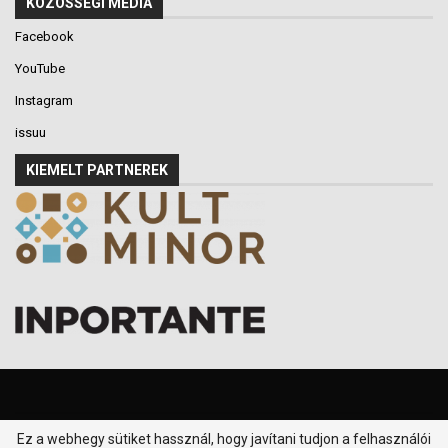
KÖZÖSSÉGI MÉDIA
Facebook
YouTube
Instagram
issuu
KIEMELT PARTNEREK
Ez a webhegy sütiket hassznál, hogy javítani tudjon a felhasználói
© 2016-2026 - Klikk P.T. - Minden jog fenntartva.