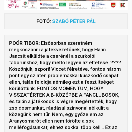
FOTÓ:
SZABÓ PÉTER PÁL
POÓR TIBOR:
Elsősorban szeretném
megköszönni a játékvezetőnek, hogy Hahn
Jancsit elküldte a cserénél a szurkolói
táborunkhoz, hogy méltó legyen az éltetése. ????
Köszönjük, szpori! Viccet félretéve, fontos három
pont egy szintén problémákkal küszködő csapat
ellen, talán feloldja némileg ezt a feszültséget
körülöttünk. FONTOS MOMENTUM, HOGY
VISSZATÉRTEK A B-KÖZÉPBE A FANCLUBOSOK,
és talán a játékosok is végre megértették, hogy
zsoldosmunkát, ráadásul színvonal nélkülit a
közegünk nem tűr. Nem, egy győzelem az
Aranyosmarót ellen nem törölte a sok
melléfogásunkat, ehhez sokkal több kell… Ez az