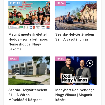
KULTÚRA
HAZAI
Megint megtelik élettel
Szerda-Helytörténelem
Hodos – jön a kétnapos
32. | A vasútállomás
Nemeshodosi Nagy
Lakoma
HAZAI
HAZAI
Szerda-Helytörténelem
Menyhárt Dodi vendége
31. | A Városi
Nagy Vilmos | Magunk
Művelődési Központ
között