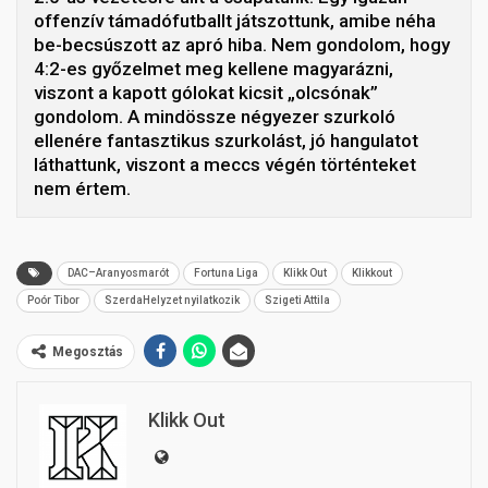
offenzív támadófutballt játszottunk, amibe néha
be-becsúszott az apró hiba. Nem gondolom, hogy
4:2-es győzelmet meg kellene magyarázni,
viszont a kapott gólokat kicsit „olcsónak”
gondolom. A mindössze négyezer szurkoló
ellenére fantasztikus szurkolást, jó hangulatot
láthattunk, viszont a meccs végén történteket
nem értem.
DAC–Aranyosmarót
Fortuna Liga
Klikk Out
Klikkout
Poór Tibor
SzerdaHelyzet nyilatkozik
Szigeti Attila
Megosztás
Klikk Out