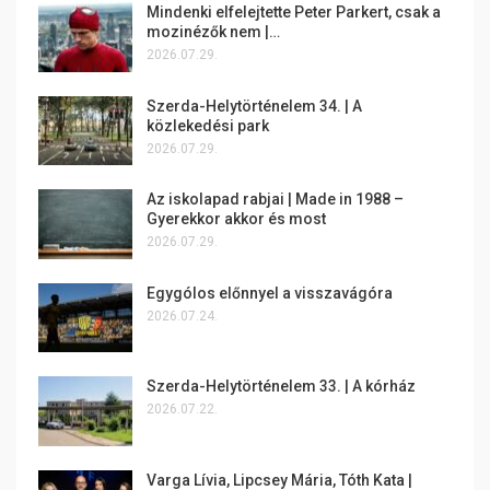
Mindenki elfelejtette Peter Parkert, csak a
mozinézők nem |…
2026.07.29.
Szerda-Helytörténelem 34. | A
közlekedési park
2026.07.29.
Az iskolapad rabjai | Made in 1988 –
Gyerekkor akkor és most
2026.07.29.
Egygólos előnnyel a visszavágóra
2026.07.24.
Szerda-Helytörténelem 33. | A kórház
2026.07.22.
Varga Lívia, Lipcsey Mária, Tóth Kata |