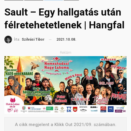
Sault – Egy hallgatás után
félretehetetlenek | Hangfal
2021.10.08.
Írta:
Szilvási Tibor
Reklám
A cikk megjelent a Klikk Out 2021/09. számában.