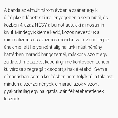
A banda az elmúlt három évben a zsáner egyik
újítójaként lépett színre lényegében a semmiből, és
közben 4, azaz NÉGY albumot adtak ki a mostanin
kívül. Mindegyik kiemelkedő, közös nevezőjük a
minimalizmus és az izmos mondanivaló. Zeneileg az
ének mellett helyenként alig hallunk mást néhány
háttérben maradó hangszernél, máskor viszont egy
zaklatott metszetet kapunk grime köntösben London
külvárosa szegregált csoportjainak életéből. Sem a
címadásban, sem a körítésben nem tolják túl a tálalást,
minden a szerzeményekre marad, azok viszont
gyakorlatilag egy hallgatás után félretehetetlenek
lesznek.