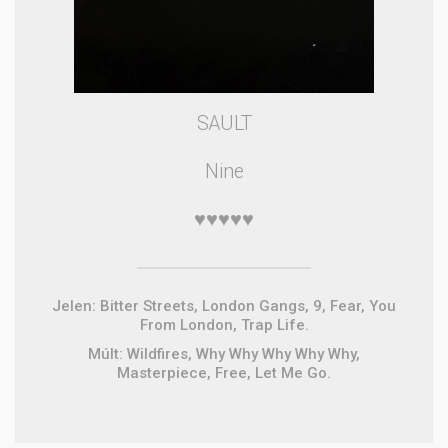
SAULT
Nine
♥♥♥♥♥
Jelen: Bitter Streets, London Gangs, 9, Fear, You
From London, Trap Life.
Múlt: Wildfires, Why Why Why Why Why,
Masterpiece, Free, Let Me Go.