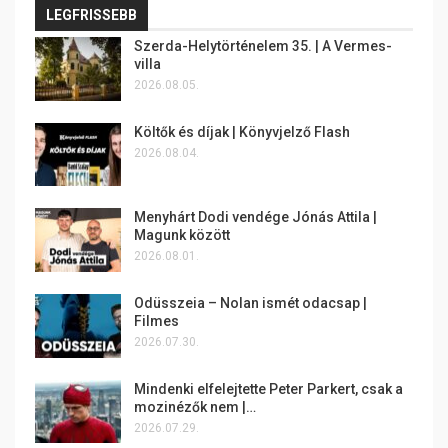
LEGFRISSEBB
Szerda-Helytörténelem 35. | A Vermes-
villa
2026.08.05.
Költők és díjak | Könyvjelző Flash
2026.08.04.
Menyhárt Dodi vendége Jónás Attila |
Magunk között
2026.08.01.
Odüsszeia – Nolan ismét odacsap |
Filmes
2026.07.30.
Mindenki elfelejtette Peter Parkert, csak a
mozinézők nem |…
2026.07.29.