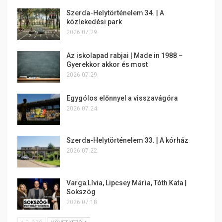
Szerda-Helytörténelem 34. | A
közlekedési park
2026.07.29.
Az iskolapad rabjai | Made in 1988 –
Gyerekkor akkor és most
2026.07.29.
Egygólos előnnyel a visszavágóra
2026.07.24.
Szerda-Helytörténelem 33. | A kórház
2026.07.22.
Varga Lívia, Lipcsey Mária, Tóth Kata |
Sokszög
2026.07.18.