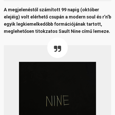
A megjelenéstől számított 99 napig (október
elejéig) volt elérhető csupán a modern soul és r’n’b
egyik legkiemelkedőbb formációjának tartott,
meglehetősen titokzatos Sault Nine című lemeze.