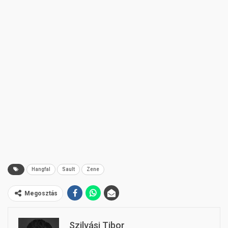
Hangfal
Sault
Zene
Megosztás
Szilvási Tibor