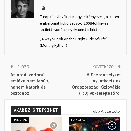
Európai, szlovákiai magyar, környezet-, állat- és
emberbarát fickó vagyok, 2008-tól hír- és
kattintásvadász, nyelvtannáci firkász.
„Always Look on the Bright Side of Life“
(Monthy Python)
ELŐZŐ
KÖVETKEZŐ
Az aradi vértanúk
A SzerdaHelyzet
emléke nem lesújt,
nyilatkozik az
hanem bátorít és
Oroszország–Szlovákia
ösztönöz
(1:0) vb-selejtezőről
AKÁR EZ IS TETSZHET
Több A Szerzőtől
HANGFAL
HANGFAL