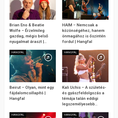
Brian Eno & Beatie
HAIM – Nemcsak a
Wolfe – Érzelmileg
közönségéhez, hanem
gazdag, mégis belső
önmagához is őszintén
nyugalmat áraszt |…
fordul | Hangfal
HANGFAL
HANGFAL
Beirut – Olyan, mint egy
Kali Uchis – A születés-
fájdalomcsillapító |
és gyászfeldolgozás a
Hangfal
témája talán eddigi
legszemélyesebb…
HANGFAL
HANGFAL