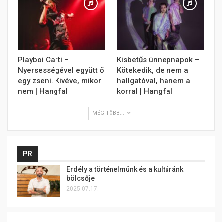
Playboi Carti –
Kisbetűs ünnepnapok –
Nyersességével együtt ő
Kötekedik, de nem a
egy zseni. Kivéve, mikor
hallgatóval, hanem a
nem | Hangfal
korral | Hangfal
MÉG TÖBB...
PR
Erdély a történelmünk és a kultúránk
bölcsője
2025.07.17.