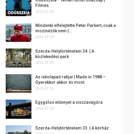
Filmes
2026.07.30.
Mindenki elfelejtette Peter Parkert, csak a
mozinézők nem |…
2026.07.29.
Szerda-Helytörténelem 34. | A
közlekedési park
2026.07.29.
Az iskolapad rabjai | Made in 1988 –
Gyerekkor akkor és most
2026.07.29.
Egygólos előnnyel a visszavágóra
2026.07.24.
Szerda-Helytörténelem 33. | A kórház