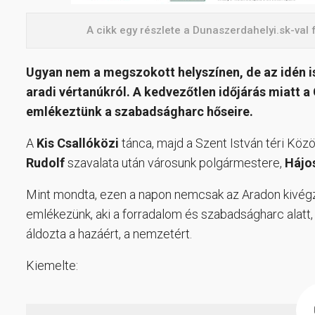
A cikk egy részlete a Dunaszerdahelyi.sk-val 
Ugyan nem a megszokott helyszínen, de az idén i
aradi vértanúkról. A kedvezőtlen időjárás miatt
emlékeztünk a szabadságharc hőseire.
A
Kis Csallóközi
tánca, majd a Szent István téri Közö
Rudolf
szavalata után városunk polgármestere,
Hájo
Mint mondta, ezen a napon nemcsak az Aradon kivég
emlékezünk, aki a forradalom és szabadságharc alatt,
áldozta a hazáért, a nemzetért.
Kiemelte: