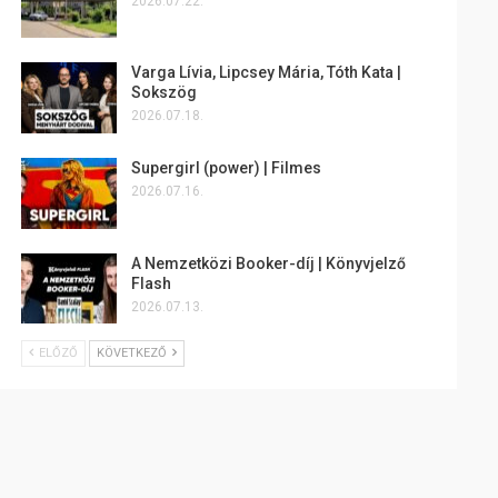
2026.07.22.
Varga Lívia, Lipcsey Mária, Tóth Kata |
Sokszög
2026.07.18.
Supergirl (power) | Filmes
2026.07.16.
A Nemzetközi Booker-díj | Könyvjelző
Flash
2026.07.13.
ELŐZŐ
KÖVETKEZŐ