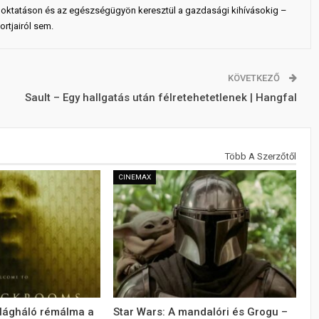
 az oktatáson és az egészségügyön keresztül a gazdasági kihívásokig –
rtjairól sem.
KÖVETKEZŐ
Sault – Egy hallgatás után félretehetetlenek | Hangfal
Több A Szerzőtől
CINEMAX
ilágháló rémálma a
Star Wars: A mandalóri és Grogu –