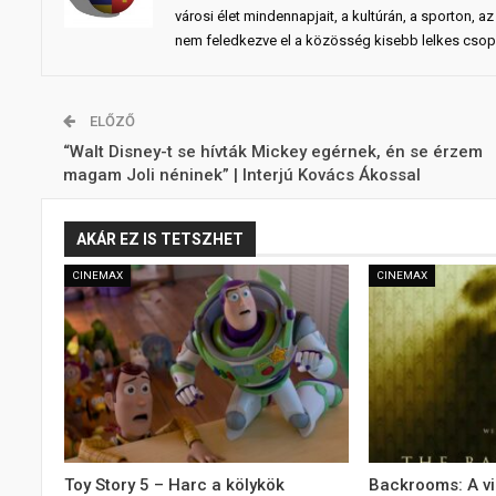
városi élet mindennapjait, a kultúrán, a sporton,
nem feledkezve el a közösség kisebb lelkes csopo
ELŐZŐ
“Walt Disney-t se hívták Mickey egérnek, én se érzem
magam Joli néninek” | Interjú Kovács Ákossal
AKÁR EZ IS TETSZHET
CINEMAX
CINEMAX
Toy Story 5 – Harc a kölykök
Backrooms: A v