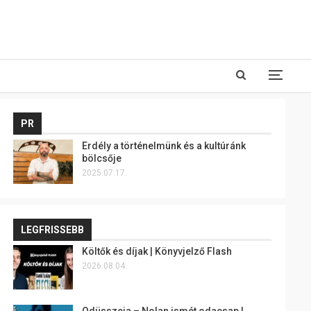
PR
Erdély a történelmünk és a kultúránk
bölcsője
2025.07.17.
LEGFRISSEBB
Költők és díjak | Könyvjelző Flash
2026.08.04.
Odüsszeia – Nolan ismét odacsap |