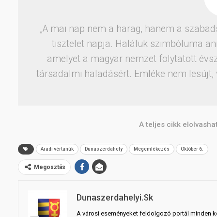
„A mai nap nem a harag, hanem a szabads
tisztelet napja. Haláluk szimbóluma a
amelyet a magyar nemzet folytatott évsz
társadalmi haladásért. Emléke nem lesújt, 
A teljes cikk elolvash
Aradi vértanúk
Dunaszerdahely
Megemlékezés
Október 6.
Megosztás
Dunaszerdahelyi.sk
A városi eseményeket feldolgozó portál minden ko