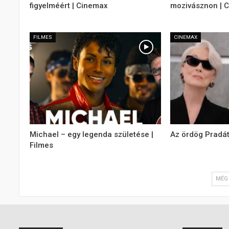
figyelméért | Cinemax
mozivásznon | 
FILMES
CINEMAX
Michael – egy legenda születése |
Az ördög Pradát
Filmes
MÉG 