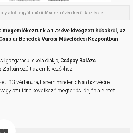
folytatott együttműködésünk révén kerül közlésre.
s megemlékeztünk a 172 éve kivégzett hősökről, az
 a Csaplár Benedek Városi Művelődési Központban
s Igazgatású Iskola diákja,
Csápay Balázs
s Zoltán
szólt az emlékezőkhöz.
zett 13 vértanúra, hanem minden olyan honvédre
 vagy az utána következő megtorlás idején a életét