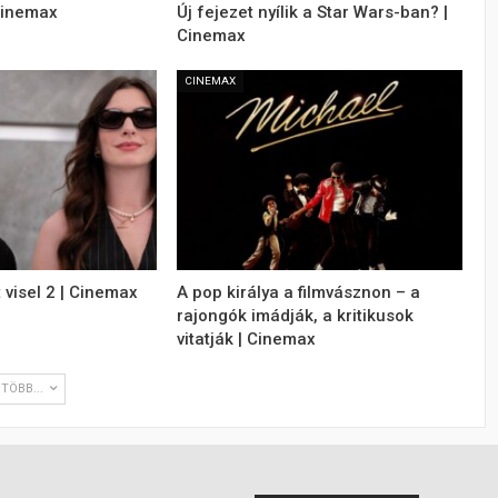
Cinemax
Új fejezet nyílik a Star Wars-ban? |
Cinemax
CINEMAX
 visel 2 | Cinemax
A pop királya a filmvásznon – a
rajongók imádják, a kritikusok
vitatják | Cinemax
TÖBB...