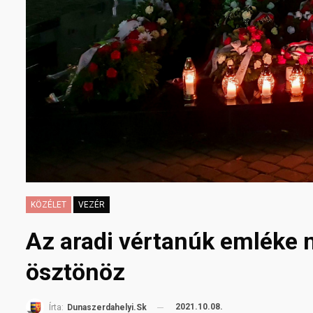
KÖZÉLET
VEZÉR
Az aradi vértanúk emléke n
ösztönöz
2021.10.08.
Írta:
Dunaszerdahelyi.sk