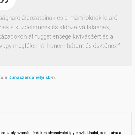
ágharc áldozatainak és a mártíroknak kijáró
nnak a küzdelemnek és áldozatvállalásnak,
ázadokon át függetlensége kivívásáért és a
vagy megfélemlít, hanem bátorít és ösztönöz.”
ató a
Dunaszerdahelyi.sk
-n.
rosztály számára érdekes olvasnivalót igyekszik kínálni, bemutatva a