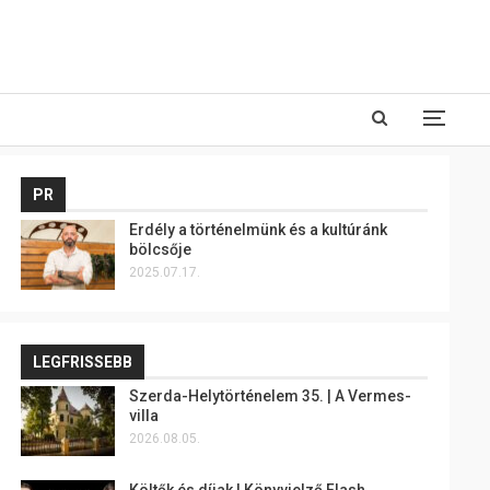
PR
Erdély a történelmünk és a kultúránk
bölcsője
2025.07.17.
LEGFRISSEBB
Szerda-Helytörténelem 35. | A Vermes-
villa
2026.08.05.
Költők és díjak | Könyvjelző Flash