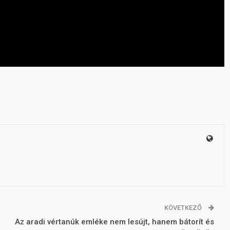
KÖVETKEZŐ
Az aradi vértanúk emléke nem lesújt, hanem bátorít és