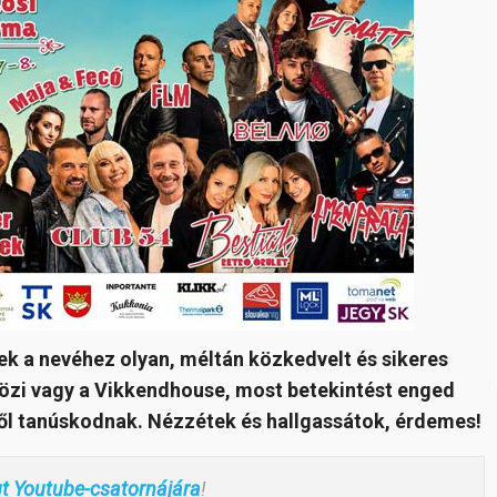
ek a nevéhez olyan, méltán közkedvelt és sikeres
közi vagy a Vikkendhouse, most betekintést enged
ről tanúskodnak. Nézzétek és hallgassátok, érdemes!
ut Youtube-csatornájára
!