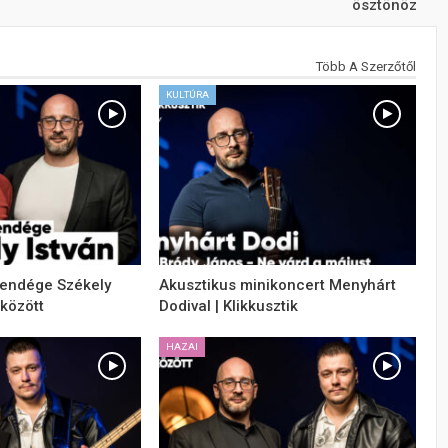
ösztönöz
Több A Szerzőtől
KULTÚRA
vendége Székely
Akusztikus minikoncert Menyhárt
 között
Dodival | Klikkusztik
HAZAI