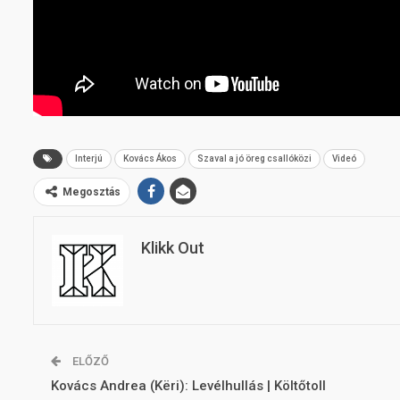
Interjú
Kovács Ákos
Szaval a jó öreg csallóközi
Videó
Megosztás
Klikk Out
ELŐZŐ
Kovács Andrea (Këri): Levélhullás | Költőtoll