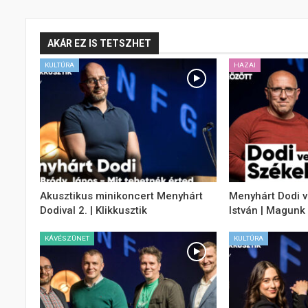
AKÁR EZ IS TETSZHET
KULTÚRA
HAZAI
Akusztikus minikoncert Menyhárt
Menyhárt Dodi 
Dodival 2. | Klikkusztik
István | Magunk
KÁVÉSZÜNET
KULTÚRA