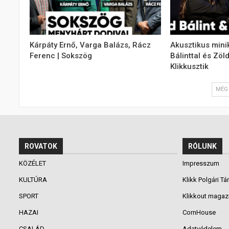
Kárpáty Ernő, Varga Balázs, Rácz
Akusztikus mini
Ferenc | Sokszög
Bálinttal és Zöl
Klikkusztik
MÉG 
ROVATOK
RÓLUNK
KÖZÉLET
Impresszum
KULTÚRA
Klikk Polgári Tá
SPORT
Klikkout magaz
HAZAI
CornHouse
CSALÁD
Adatvédelem