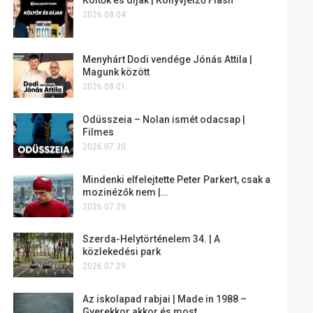
2026.08.04.
Menyhárt Dodi vendége Jónás Attila |
Magunk között
2026.08.01.
Odüsszeia – Nolan ismét odacsap |
Filmes
2026.07.30.
Mindenki elfelejtette Peter Parkert, csak a
mozinézők nem |…
2026.07.29.
Szerda-Helytörténelem 34. | A
közlekedési park
2026.07.29.
Az iskolapad rabjai | Made in 1988 –
Gyerekkor akkor és most