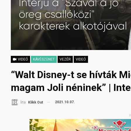
VIDEÓ
KÁVÉSZÜNET
VEZÉR
VIDEÓ
“Walt Disney-t se hívták M
magam Joli néninek” | Int
2021.10.07.
Írta:
Klikk Out
R