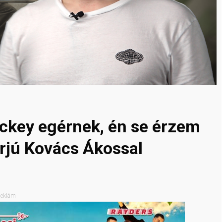
ickey egérnek, én se érzem
erjú Kovács Ákossal
eklám