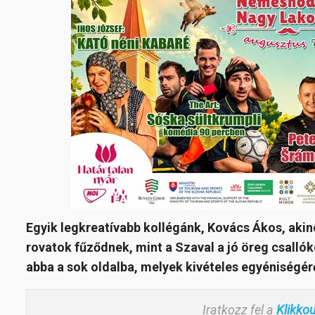
Egyik legkreatívabb kollégánk, Kovács Ákos, akin
rovatok fűződnek, mint a Szaval a jó öreg csalló
abba a sok oldalba, melyek kivételes egyéniségé
Iratkozz fel a
Klikko