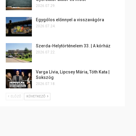
2026.07.29.
Egygólos előnnyel a visszavágóra
2026.07.24.
Szerda-Helytörténelem 33. | A kórház
2026.07.22.
Varga Lívia, Lipcsey Mária, Tóth Kata |
Sokszög
2026.07.18.
ELŐZŐ
KÖVETKEZŐ