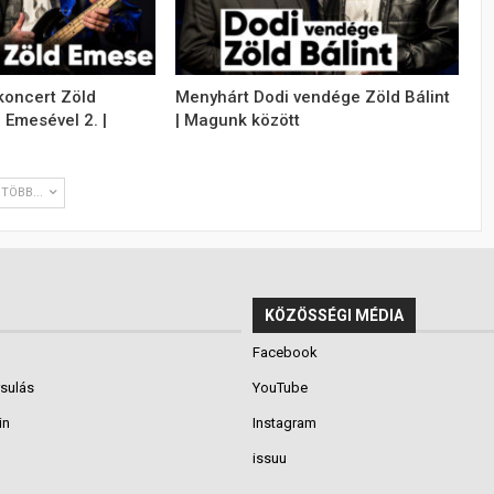
koncert Zöld
Menyhárt Dodi vendége Zöld Bálint
d Emesével 2. |
| Magunk között
TÖBB...
KÖZÖSSÉGI MÉDIA
Facebook
rsulás
YouTube
in
Instagram
issuu