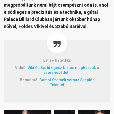
megpróbáltunk némi bájt csempészni oda is, ahol
elsődleges a precizitás és a technika, a gútai
Palace Billiard Clubban jártunk október hónap
nőivel, Földes Vikivel és Szabó Barbival.
Ezt se hagyd ki:
Videó:
Viki és Barbi egész biztos meghozzák a
szerencsédet!
Bemutató:
Bambi Szemek versus Szeplős
Tekintet