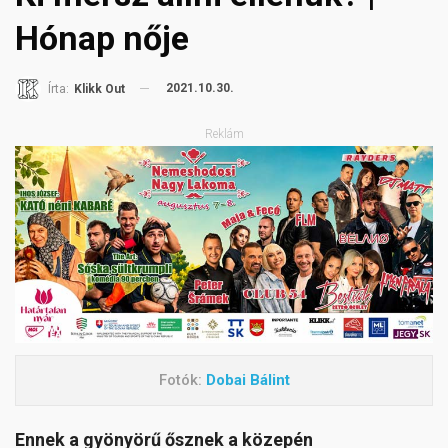
Hónap nője
2021.10.30.
Írta:
Klikk Out
Reklám
Fotók:
Dobai Bálint
Ennek a gyönyörű ősznek a közepén