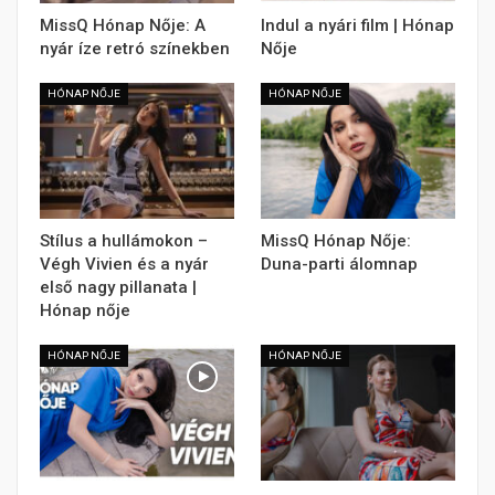
MissQ Hónap Nője: A
Indul a nyári film | Hónap
nyár íze retró színekben
Nője
HÓNAP NŐJE
HÓNAP NŐJE
Stílus a hullámokon –
MissQ Hónap Nője:
Végh Vivien és a nyár
Duna-parti álomnap
első nagy pillanata |
Hónap nője
HÓNAP NŐJE
HÓNAP NŐJE