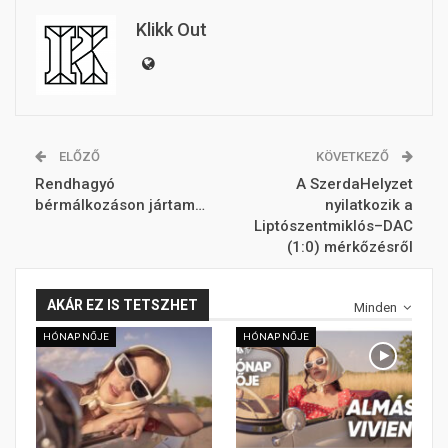
Klikk Out
ELŐZŐ
KÖVETKEZŐ
Rendhagyó
A SzerdaHelyzet
bérmálkozáson jártam…
nyilatkozik a
Liptószentmiklós–DAC
(1:0) mérkőzésről
AKÁR EZ IS TETSZHET
Minden
HÓNAP NŐJE
HÓNAP NŐJE