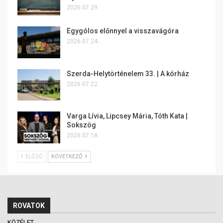
2026.07.29.
Egygólos előnnyel a visszavágóra
2026.07.24.
Szerda-Helytörténelem 33. | A kórház
2026.07.22.
Varga Lívia, Lipcsey Mária, Tóth Kata |
Sokszög
2026.07.18.
ELŐZŐ
KÖVETKEZŐ
ROVATOK
KÖZÉLET