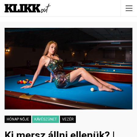
HÓNAP NŐJE
KÁVÉSZÜNET
VEZÉR
Ki mersz állni ellenük? |