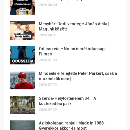
2026.08.04.
Menyhárt Dodi vendége Jónás Attila |
Magunk között
2026.08.01.
Odüsszeia – Nolan ismét odacsap |
Filmes
2026.07.30.
Mindenki elfelejtette Peter Parkert, csak a
mozinézők nem |…
2026.07.29.
Szerda-Helytörténelem 34. | A
közlekedési park
2026.07.29.
Az iskolapad rabjai | Made in 1988 –
Gyerekkor akkor és most