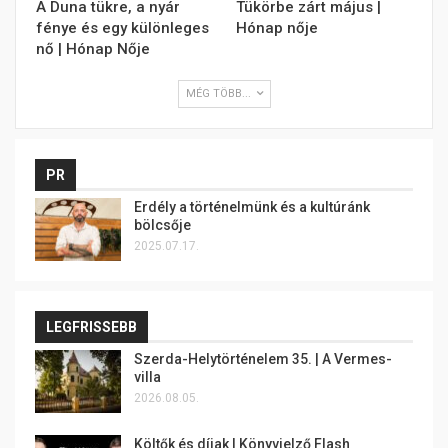
A Duna tükre, a nyár
Tükörbe zárt május |
fénye és egy különleges
Hónap nője
nő | Hónap Nője
MÉG TÖBB...
PR
Erdély a történelmünk és a kultúránk
bölcsője
2025.07.17.
LEGFRISSEBB
Szerda-Helytörténelem 35. | A Vermes-
villa
2026.08.05.
Költők és díjak | Könyvjelző Flash