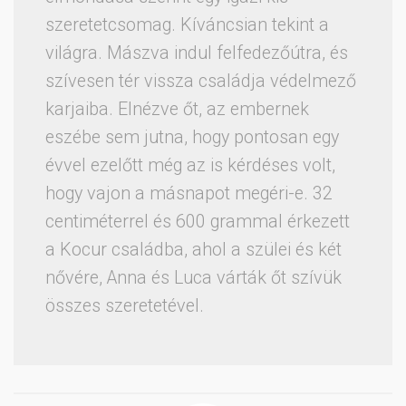
szeretetcsomag. Kíváncsian tekint a
világra. Mászva indul felfedezőútra, és
szívesen tér vissza családja védelmező
karjaiba. Elnézve őt, az embernek
eszébe sem jutna, hogy pontosan egy
évvel ezelőtt még az is kérdéses volt,
hogy vajon a másnapot megéri-e. 32
centiméterrel és 600 grammal érkezett
a Kocur családba, ahol a szülei és két
nővére, Anna és Luca várták őt szívük
összes szeretetével.