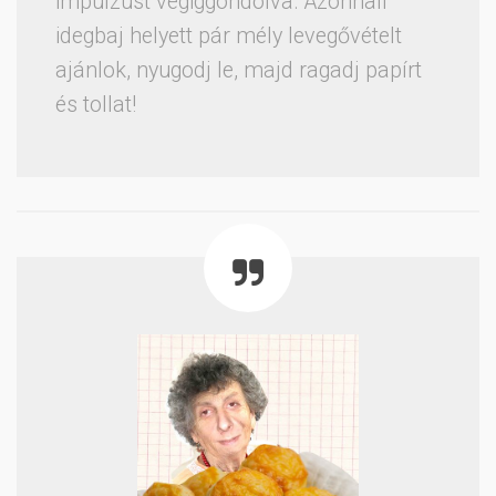
impulzust végiggondolva. Azonnali
idegbaj helyett pár mély levegővételt
ajánlok, nyugodj le, majd ragadj papírt
és tollat!