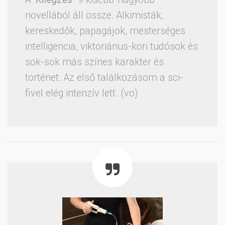
novellából áll össze. Alkimisták,
kereskedők, papagájok, mesterséges
intelligencia, viktoriánus-kori tudósok és
sok-sok más színes karakter és
történet. Az első találkozásom a sci-
fivel elég intenzív lett. (vo)