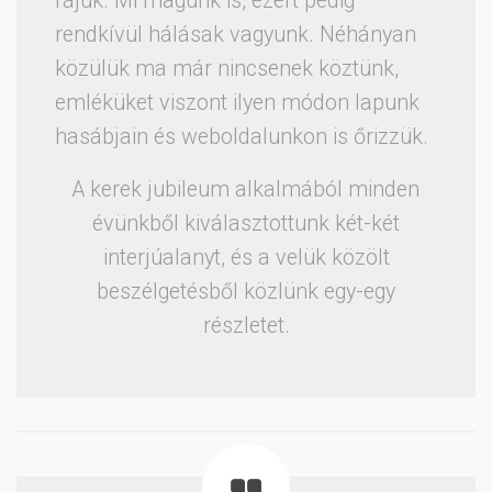
rájuk. Mi magunk is, ezért pedig
rendkívül hálásak vagyunk. Néhányan
közülük ma már nincsenek köztünk,
emléküket viszont ilyen módon lapunk
hasábjain és weboldalunkon is őrizzük.
A kerek jubileum alkalmából minden
évünkből kiválasztottunk két-két
interjúalanyt, és a velük közölt
beszélgetésből közlünk egy-egy
részletet.