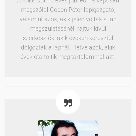
A Klikk Out 10 éves jubileuma kapcsán
megszólal Gocoň Péter lapigazgató,
valamint azok, akik jelen voltak a lap
megszületésénél, rajtuk kívül
szerkesztők, akik éveken keresztül
dolgoztak a lapnál, illetve azok, akik
évek óta töltik meg tartalommal azt.