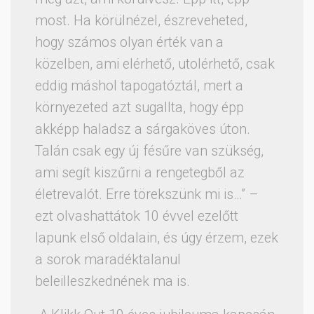
most. Ha körülnézel, észreveheted,
hogy számos olyan érték van a
közelben, ami elérhető, utolérhető, csak
eddig máshol tapogatóztál, mert a
környezeted azt sugallta, hogy épp
akképp haladsz a sárgaköves úton.
Talán csak egy új fésűre van szükség,
ami segít kiszűrni a rengetegből az
életrevalót. Erre törekszünk mi is…” –
ezt olvashattátok 10 évvel ezelőtt
lapunk első oldalain, és úgy érzem, ezek
a sorok maradéktalanul
beleilleszkednének ma is.