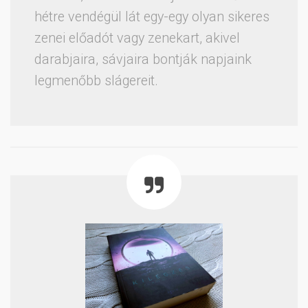
hétre vendégül lát egy-egy olyan sikeres
zenei előadót vagy zenekart, akivel
darabjaira, sávjaira bontják napjaink
legmenőbb slágereit.