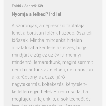
ÉnIdő / Szerző: Këri
Nyomja a lelked? Írd le!
A szorongás, a depresszió táptalaja
lehet a borúsan fölénk húzódó, őszi-téli
időszak. Mintha mindenkit hirtelen
a hatalmába kerítene az érzés, hogy
mindjárt elzúg ez az év is, mennyi
mindenről lemaradtunk, megint semmit
nem haladtunk az életben, de máris jön
a karácsony, az ezzel járó
nagytakarítás, költekezés, kénytelen-
kelletlen együttlétek – nem csoda, ha
megfájdul a fejünk is, a sok teendőt és