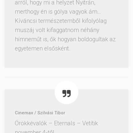
arról, hogy mi a helyzet Nyitrán,
merthogy én is gólya vagyok ám…
Kíváncsi természetemből kifolyólag
muszáj volt kifaggatnom néhány
hímneműt is, ők hogyan boldogultak az
egyetemen elsősként.
Cinemax / Szilvási Tibor
Örökkévalók – Eternals – Vetítik
november 4-től.