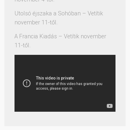
Utolsó éjszaka a Sohóban – Vetítik
november 11-től.
A Francia Kiadás – Vetítik november
11-től.