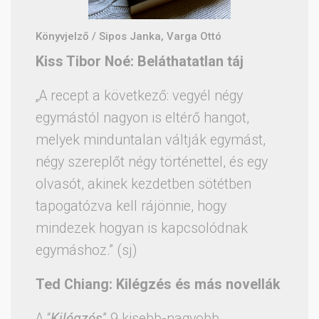
Könyvjelző / Sipos Janka, Varga Ottó
Kiss Tibor Noé: Beláthatatlan táj
„A recept a következő: vegyél négy
egymástól nagyon is eltérő hangot,
melyek minduntalan váltják egymást,
négy szereplőt négy történettel, és egy
olvasót, akinek kezdetben sötétben
tapogatózva kell rájönnie, hogy
mindezek hogyan is kapcsolódnak
egymáshoz.” (sj)
Ted Chiang: Kilégzés és más novellák
A “
Kilégzés
” 9 kisebb-nagyobb