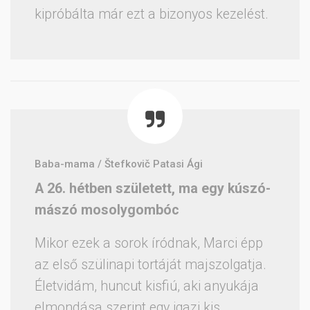
kipróbálta már ezt a bizonyos kezelést.
Baba-mama / Štefkovič Patasi Ági
A 26. hétben született, ma egy kúszó-
mászó mosolygombóc
Mikor ezek a sorok íródnak, Marci épp
az első szülinapi tortáját majszolgatja.
Életvidám, huncut kisfiú, aki anyukája
elmondása szerint egy igazi kis