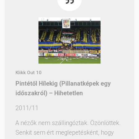
Klikk Out 10
Pintétől Hílekig (Pillanatképek egy
időszakról) –
Hihetetlen
2011/11
A nézők nem szállingóztak. Özönlöttek.
Senkit sem ért meglepetésként, hogy