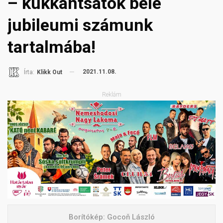
– kukkantsatok bele
jubileumi számunk
tartalmába!
2021.11.08.
Írta:
Klikk Out
Reklám
Borítókép: Gocoň László