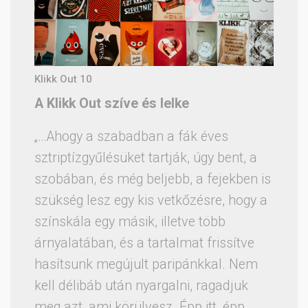
Klikk Out 10
A Klikk Out szíve és lelke
„…Ahogy a szabadban a fák éves
sztriptízgyűlésüket tartják, úgy bent, a
szobában, és még beljebb, a fejekben is
szükség lesz egy kis vetkőzésre, hogy a
színskála egy másik, illetve több
árnyalatában, és a tartalmat frissítve
hasítsunk megújult paripánkkal. Nem
kell délibáb után nyargalni, ragadjuk
meg azt, ami körülvesz. Épp itt, épp