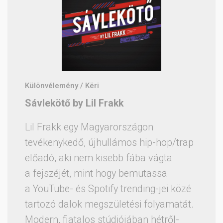
Különvélemény / Këri
Sávlekötő by Lil Frakk
Lil Frakk egy Magyarországon
tevékenykedő, újhullámos hip-hop/trap
előadó, aki nem kisebb fába vágta
a fejszéjét, mint hogy bemutassa
a YouTube- és Spotify trending-jei közé
tartozó dalok megszületési folyamatát.
Modern, fiatalos stúdiójában hétről-