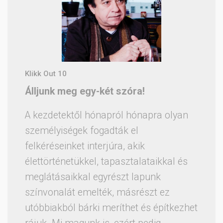
Klikk Out 10
Álljunk meg egy-két szóra!
A kezdetektől hónapról hónapra olyan
személyiségek fogadták el
felkéréseinket interjúra, akik
élettörténetükkel, tapasztalataikkal és
meglátásaikkal egyrészt lapunk
színvonalát emelték, másrészt ez
utóbbiakból bárki meríthet és építkezhet