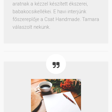
aratnak a kézzel készített ékszerei,
babakocsikellékei. E havi interjúnk
főszereplője a Csat Handmade. Tamara
válaszolt nekünk.