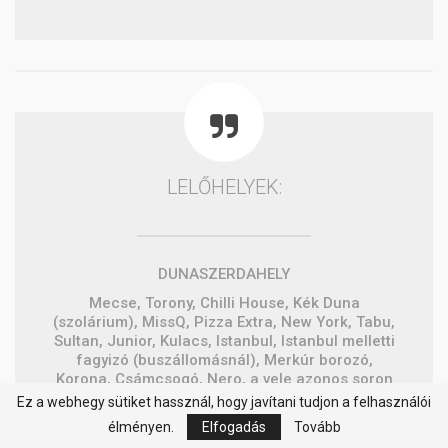
LELŐHELYEK:
DUNASZERDAHELY
Mecse, Torony, Chilli House, Kék Duna
(szolárium), MissQ, Pizza Extra, New York, Tabu,
Sultan, Junior, Kulacs, Istanbul, Istanbul melletti
fagyizó (buszállomásnál), Merkúr borozó,
Korona, Csámcsogó, Nero, a vele azonos soron
a fodrász, Zserbó cukrászda, sarki
Ez a webhegy sütiket hassznál, hogy javítani tudjon a felhasználói
élelmiszerbolt, Vovoland, Fácán, Észak II-esi
élményen.
Elfogadás
Tovább
újságos, Nova Fitness, Pelikán, Vito, Meskete,