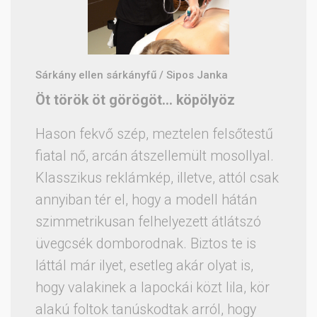
Sárkány ellen sárkányfű / Sipos Janka
Öt török öt görögöt… köpölyöz
Hason fekvő szép, meztelen felsőtestű
fiatal nő, arcán átszellemült mosollyal.
Klasszikus reklámkép, illetve, attól csak
annyiban tér el, hogy a modell hátán
szimmetrikusan felhelyezett átlátszó
üvegcsék domborodnak. Biztos te is
láttál már ilyet, esetleg akár olyat is,
hogy valakinek a lapockái közt lila, kör
alakú foltok tanúskodtak arról, hogy