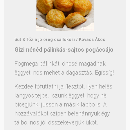
Süt & főz a jó öreg csallóközi / Kovács Ákos
Gizi nénéd pálinkás-sajtos pogácsájo
Fogmega pálinkát, öncsé magadnak
ëggyet, nos mëhet a dagasztás. Egíssíg!
Kezdee főfuttatni ja ílesztőt, ilyen helës
langyos tejbe. Iszunk ëggyet, hogy në
bicëgjünk, jusson a másik lábbo is. A
hozzávalókot szípen belehánnyuk ëgy
tálbo, nos jól összekeverjük üköt.