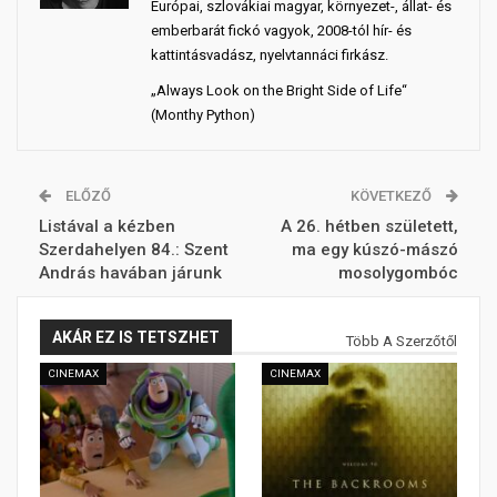
Európai, szlovákiai magyar, környezet-, állat- és
emberbarát fickó vagyok, 2008-tól hír- és
kattintásvadász, nyelvtannáci firkász.
„Always Look on the Bright Side of Life“
(Monthy Python)
ELŐZŐ
KÖVETKEZŐ
Listával a kézben
A 26. hétben született,
Szerdahelyen 84.: Szent
ma egy kúszó-mászó
András havában járunk
mosolygombóc
AKÁR EZ IS TETSZHET
Több A Szerzőtől
CINEMAX
CINEMAX