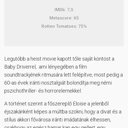
IMDb: 7,5
Metascore: 65
Rotten Tomatoes: 75%
Legutóbb a heist movie kapott tőle saját köntöst a
Baby Driverrel, ami lényegében a film
soundtrackjének ritmusára lett felépítve, most pedig a
60-as évek iránti nosztalgiát bolondítja meg némi
pszichothriller- és horrorelemekkel.
A történet szerint a főszereplő Eloise a jelenből
éjszakánként képes a múltba szökni, hogy a divat és a
stílus akkori fővárosa iránti imádatának élhessen,
csakhogy az egész hamar kap egy gellert, egy