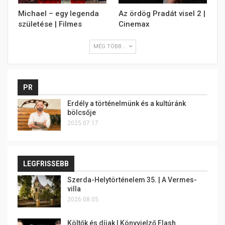
Michael – egy legenda
Az ördög Pradát visel 2 |
születése | Filmes
Cinemax
MÉG TÖBB...
PR
Erdély a történelmünk és a kultúránk
bölcsője
2025.07.17.
LEGFRISSEBB
Szerda-Helytörténelem 35. | A Vermes-
villa
2026.08.05.
Költők és díjak | Könyvjelző Flash