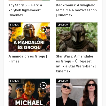
Toy Story 5 – Harc a
Backrooms: A világháló
kölykök figyelméért |
rémálma a mozivásznon
Cinemax
| Cinemax
FILMES
CINEMAX
A mandalóri és Grogu |
Star Wars: A mandalóri
Filmes
és Grogu – Új fejezet
nyílik a Star Wars-ban? |
Cinemax
FILMES
CINEMAX