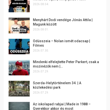
2026.08.04.
Menyhárt Dodi vendége Jónás Attila |
Magunk között
2026.08.01.
Odüsszeia – Nolan ismét odacsap |
Filmes
2026.07.30.
Mindenki elfelejtette Peter Parkert, csak a
mozinézők nem |…
2026.07.29.
Szerda-Helytörténelem 34. | A
közlekedési park
2026.07.29.
Az iskolapad rabjai | Made in 1988 –
Gyerekkor akkor és most