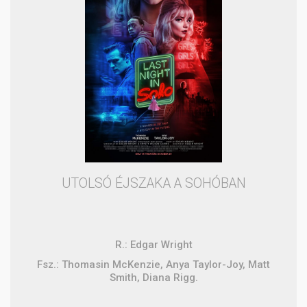
UTOLSÓ ÉJSZAKA A SOHÓBAN
R.: Edgar Wright
Fsz.: Thomasin McKenzie, Anya Taylor-Joy, Matt
Smith, Diana Rigg.