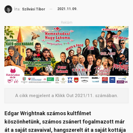
2021.11.09.
Írta:
Szilvási Tibor
Reklám
A cikk megjelent a Klikk Out 2021/11. számában.
Edgar Wrightnak számos kultfilmet
köszönhetünk, számos zsánert fogalmazott már
át a saját szavaival, hangszerelt át a saját kottája