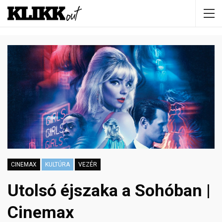
CINEMAX
KULTÚRA
VEZÉR
Utolsó éjszaka a Sohóban |
Cinemax