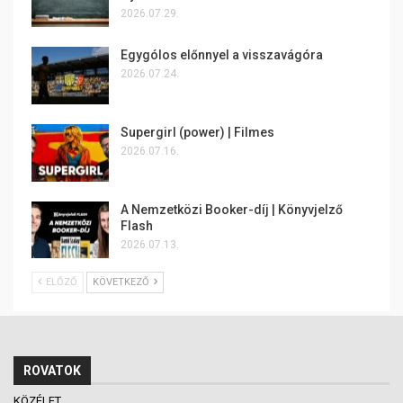
2026.07.29.
Egygólos előnnyel a visszavágóra
2026.07.24.
Supergirl (power) | Filmes
2026.07.16.
A Nemzetközi Booker-díj | Könyvjelző
Flash
2026.07.13.
ELŐZŐ
KÖVETKEZŐ
ROVATOK
KÖZÉLET