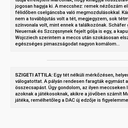
jogosan hagyja ki. A meccshez: remek nézőszám előt
félidőben cselgáncsba való megmozdulásokkal. Ká
nem a továbbjutás volt a tét, megjegyzem, sok t
színvonala volt, mint ennek a találkozónak. Schäf
Neuernak és Szczęsnynek fejelt gólja is egy, a kapu
Wojcziech szerintem a meccs után szokásosan elszí
egészséges pimaszságodat nagyon komálom…
SZIGETI ATTILA:
Egy tét nélküli mérkőzésen, helyen
válogatottat. A pályán rendesen faragták egymást 
összecsapást. Úgy gondolom, az ilyen meccseken le
azoknak a játékosoknak, akikre a jövőben számít 
játéka, remélhetőleg a DAC új edzője is figyelemmel