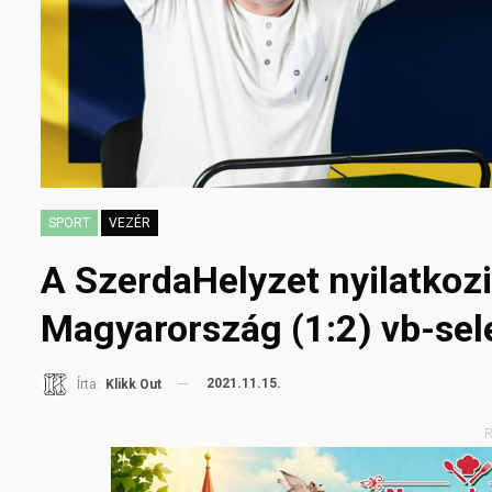
SPORT
VEZÉR
A SzerdaHelyzet nyilatkoz
Magyarország (1:2) vb-sel
2021.11.15.
Írta:
Klikk Out
R