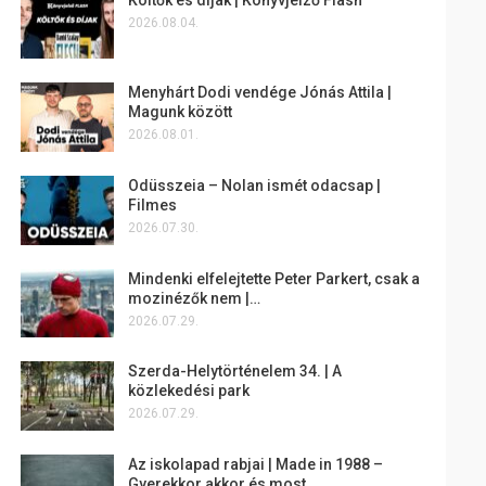
2026.08.04.
Menyhárt Dodi vendége Jónás Attila |
Magunk között
2026.08.01.
Odüsszeia – Nolan ismét odacsap |
Filmes
2026.07.30.
Mindenki elfelejtette Peter Parkert, csak a
mozinézők nem |…
2026.07.29.
Szerda-Helytörténelem 34. | A
közlekedési park
2026.07.29.
Az iskolapad rabjai | Made in 1988 –
Gyerekkor akkor és most