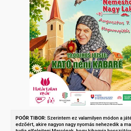
POÓR TIBOR:
Szerintem ez valamilyen módon a játé
edzőért, akire nagyon nagy nyomás nehezedik a mag
tudja elfelejteni Marcónak, hogy kihagyja hosszút