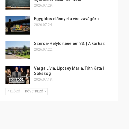
2026.07.29.
Egygólos előnnyel a visszavágóra
2026.07.24.
Szerda-Helytörténelem 33. | A kórház
2026.07.22.
Varga Lívia, Lipcsey Mária, Tóth Kata |
Sokszög
2026.07.18.
ELŐZŐ
KÖVETKEZŐ