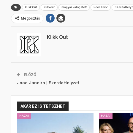
Klikk Out
Klikkout
magyar válogatott
Poór Tibor
SzerdaHelyze
Megosztás
Klikk Out
ELŐZŐ
Joao Janeiro | SzerdaHelyzet
AKÁR EZ IS TETSZHET
HAZAI
HAZAI