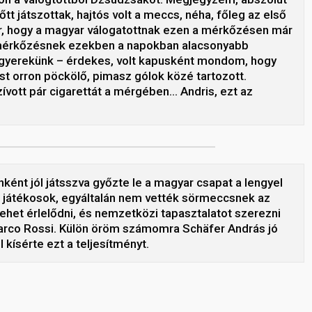
t játszottak, hajtós volt a meccs, néha, főleg az első
r, hogy a magyar válogatottnak ezen a mérkőzésen már
étmérkőzésnek ezekben a napokban alacsonyabb
er gyerekünk – érdekes, volt kapusként mondom, hogy
st orron pöckölő, pimasz gólok közé tartozott.
vott pár cigarettát a mérgében… Andris, ezt az
ként jól játsszva győzte le a magyar csapat a lengyel
a játékosok, egyáltalán nem vették sörmeccsnek az
het érlelődni, és nemzetközi tapasztalatot szerezni
Marco Rossi. Külön öröm számomra Schäfer András jó
 kísérte ezt a teljesítményt.