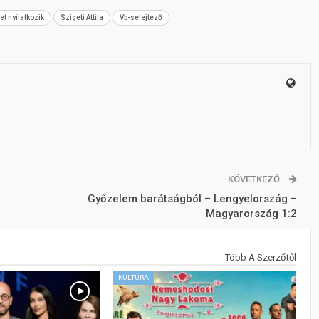
t nyilatkozik
Szigeti Attila
Vb-selejtező
KÖVETKEZŐ
Győzelem barátságból – Lengyelország –
Magyarország 1:2
Több A Szerzőtől
KULTÚRA