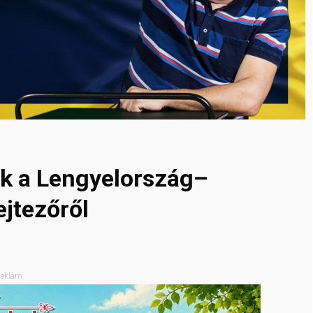
ik a Lengyelország–
ejtezőről
eklám