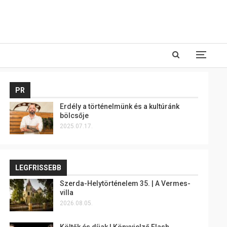
PR
Erdély a történelmünk és a kultúránk
bölcsője
2025.07.17.
LEGFRISSEBB
Szerda-Helytörténelem 35. | A Vermes-
villa
2026.08.05.
Költők és díjak | Könyvjelző Flash