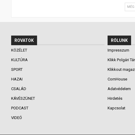
MÉG 
ROVATOK
RÓLUNK
KÖZÉLET
Impresszum
KULTÚRA
Klikk Polgári Tá
SPORT
Klikkout magaz
HAZAI
CornHouse
CSALÁD
Adatvédelem
KÁVÉSZÜNET
Hirdetés
PODCAST
Kapcsolat
VIDEÓ