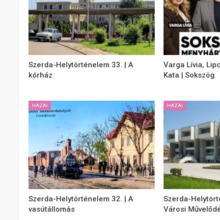
Szerda-Helytörténelem 33. | A
Varga Lívia, Lip
kórház
Kata | Sokszög
HAZAI
HAZAI
Szerda-Helytörténelem 32. | A
Szerda-Helytört
vasútállomás
Városi Művelődé