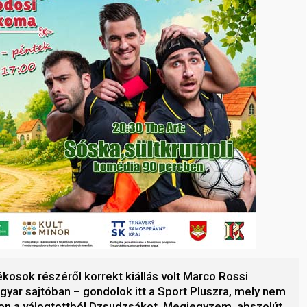
kosok részéről korrekt kiállás volt Marco Rossi
yar sajtóban – gondolok itt a Sport Pluszra, mely nem
ávon a válogtottból Dzsudzsákot. Megjegyzem, abszolút