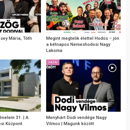
csey Mária, Tóth
Megint megtelik élettel Hodos – jön
a kétnapos Nemeshodosi Nagy
Lakoma
HAZAI
énelem 31. | A
Menyhárt Dodi vendége Nagy
si Központ
Vilmos | Magunk között