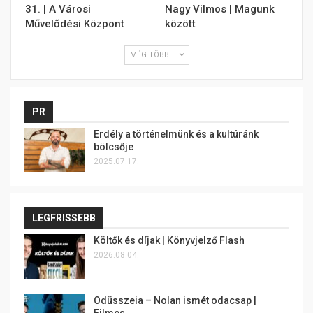
31. | A Városi
Nagy Vilmos | Magunk
Művelődési Központ
között
MÉG TÖBB...
PR
Erdély a történelmünk és a kultúránk
bölcsője
2025.07.17.
LEGFRISSEBB
Költők és díjak | Könyvjelző Flash
2026.08.04.
Odüsszeia – Nolan ismét odacsap |
Filmes