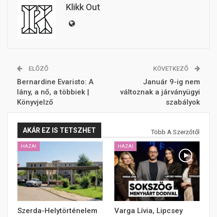
Klikk Out
ELŐZŐ
KÖVETKEZŐ
Bernardine Evaristo: A
Január 9-ig nem
lány, a nő, a többiek |
változnak a járványügyi
Könyvjelző
szabályok
AKÁR EZ IS TETSZHET
Több A Szerzőtől
HAZAI
HAZAI
Szerda-Helytörténelem
Varga Lívia, Lipcsey