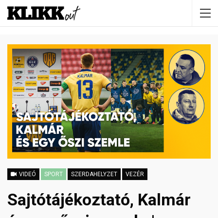
VIDEÓ
SPORT
SZERDAHELYZET
VEZÉR
Sajtótájékoztató, Kalmár