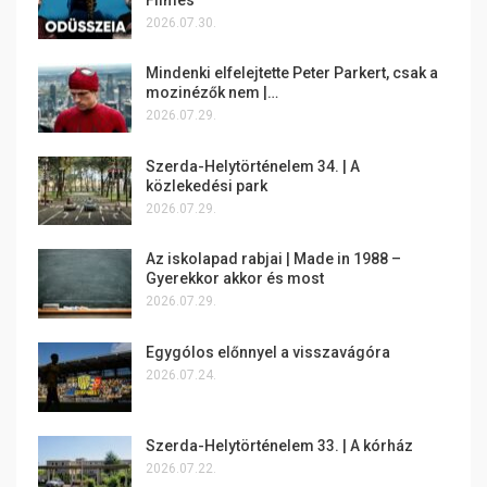
2026.07.30.
Mindenki elfelejtette Peter Parkert, csak a
mozinézők nem |…
2026.07.29.
Szerda-Helytörténelem 34. | A
közlekedési park
2026.07.29.
Az iskolapad rabjai | Made in 1988 –
Gyerekkor akkor és most
2026.07.29.
Egygólos előnnyel a visszavágóra
2026.07.24.
Szerda-Helytörténelem 33. | A kórház
2026.07.22.