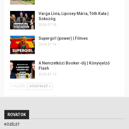
Varga Lívia, Lipcsey Mária, Tóth Kata |
Sokszög
2026.07.18.
Supergirl (power) | Filmes
2026.07.16.
A Nemzetközi Booker-díj | Könyvjelző
Flash
2026.07.13.
ELŐZŐ
KÖVETKEZŐ
ROVATOK
KÖZÉLET