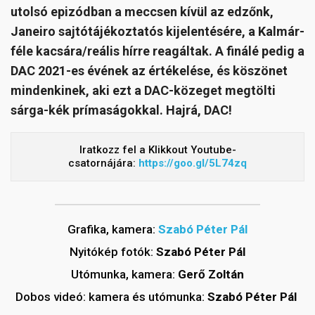
utolsó epizódban a meccsen kívül az edzőnk,
Janeiro sajtótájékoztatós kijelentésére, a Kalmár-
féle kacsára/reális hírre reagáltak. A finálé pedig a
DAC 2021-es évének az értékelése, és köszönet
mindenkinek, aki ezt a DAC-közeget megtölti
sárga-kék prímaságokkal. Hajrá, DAC!
Iratkozz fel a Klikkout Youtube-
csatornájára:
https://goo.gl/5L74zq
Grafika, kamera:
Szabó Péter Pál
Nyitókép fotók:
Szabó Péter Pál
Utómunka, kamera:
Gerő Zoltán
Dobos videó: kamera és utómunka:
Szabó Péter Pál