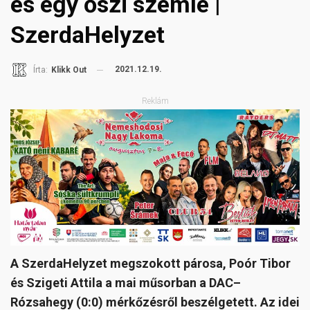
és egy őszi szemle |
SzerdaHelyzet
2021.12.19.
Írta:
Klikk Out
Reklám
A SzerdaHelyzet megszokott párosa, Poór Tibor
és Szigeti Attila a mai műsorban a DAC–
Rózsahegy (0:0) mérkőzésről beszélgetett. Az idei