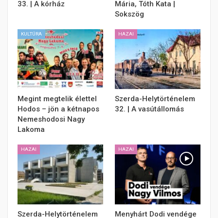
33. | A kórház
Mária, Tóth Kata |
Sokszög
KULTÚRA
HAZAI
Megint megtelik élettel
Szerda-Helytörténelem
Hodos – jön a kétnapos
32. | A vasútállomás
Nemeshodosi Nagy
Lakoma
HAZAI
HAZAI
Szerda-Helytörténelem
Menyhárt Dodi vendége