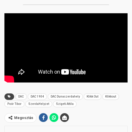
DAC
DAC 1904
DAC Dunaszerdahely
Klikk Out
Klikkout
Poór Tibor
SzerdaHelyzet
Szigeti Attila
Megosztás