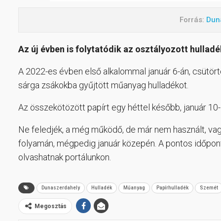
Forrás:
Dun
Az új évben is folytatódik az osztályozott hulladé
A 2022-es évben első alkalommal január 6-án, csütörtök
sárga zsákokba gyűjtött műanyag hulladékot.
Az összekötözött papírt egy héttel később, január 10-1
Ne feledjék, a még működő, de már nem használt, vag
folyamán, mégpedig január közepén. A pontos időpont
olvashatnak portálunkon.
Dunaszerdahely
Hulladék
Műanyag
Papírhulladék
Szemét
Megosztás