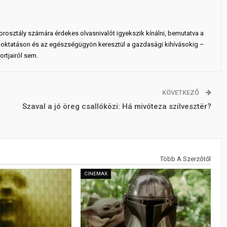
rosztály számára érdekes olvasnivalót igyekszik kínálni, bemutatva a
 az oktatáson és az egészségügyön keresztül a gazdasági kihívásokig –
rtjairól sem.
KÖVETKEZŐ
Szaval a jó öreg csallóközi: Há mivóteza szilvesztër?
Több A Szerzőtől
CINEMAX