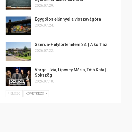
2026.07.29.
Egygólos előnnyel a visszavágóra
2026.07.24.
Szerda-Helytörténelem 33. | A kórház
2026.07.22.
Varga Lívia, Lipcsey Mária, Tóth Kata |
Sokszög
2026.07.18.
ELŐZŐ
KÖVETKEZŐ