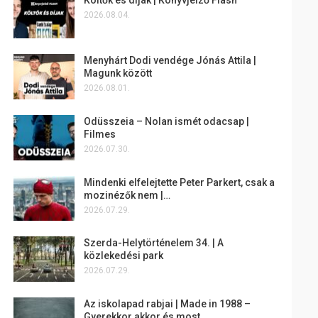
2026.08.04.
Menyhárt Dodi vendége Jónás Attila |
Magunk között
2026.08.01.
Odüsszeia – Nolan ismét odacsap |
Filmes
2026.07.30.
Mindenki elfelejtette Peter Parkert, csak a
mozinézők nem |…
2026.07.29.
Szerda-Helytörténelem 34. | A
közlekedési park
2026.07.29.
Az iskolapad rabjai | Made in 1988 –
Gyerekkor akkor és most