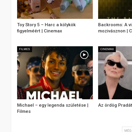
Toy Story 5 – Harc a kölykök
Backrooms: A v
figyelméért | Cinemax
mozivásznon | 
FILMES
CINEMAX
Michael – egy legenda születése |
Az ördög Pradát
Filmes
MÉG 