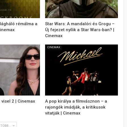
ilágháló rémálma a
Star Wars: A mandalóri és Grogu –
Cinemax
Új fejezet nyílik a Star Wars-ban? |
Cinemax
CINEMAX
 visel 2 | Cinemax
A pop királya a filmvásznon – a
rajongók imádják, a kritikusok
vitatják | Cinemax
TÖBB...