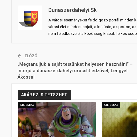
Dunaszerdahelyi.sk
A városi eseményeket feldolgozó portál minden ko
városi élet mindennapjait, a kultúrán, a sporton,
nem feledkezve el a közösség kisebb lelkes csopo
ELŐZŐ
„Megtanuljuk a saját testünket helyesen használni” –
interjú a dunaszerdahelyi crossfit edzővel, Lengyel
Ákossal
AKÁR EZ IS TETSZHET
CINEMAX
CINEMAX