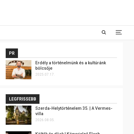
PR
Erdély a történelmünk és a kultúránk
bölcsője
2025.07.17.
LEGFRISSEBB
Szerda-Helytörténelem 35. | A Vermes-
villa
2026.08.05.
Költők és díjak | Könyvjelző Flash