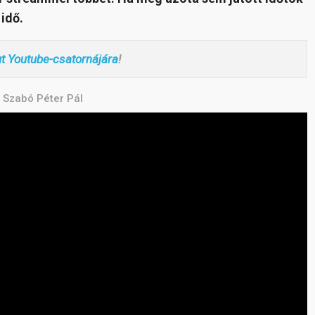
idő.
ut Youtube-csatornájára
!
 Szabó Péter Pál