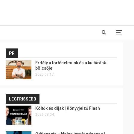
PR
Erdély a történelmünk és a kultúránk
bölcsője
2025.07.17.
LEGFRISSEBB
Költők és díjak | Könyvjelző Flash
2026.08.04.
Odüsszeia – Nolan ismét odacsap |