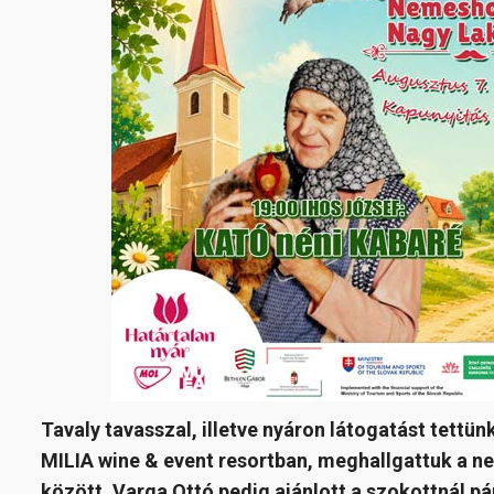
Tavaly tavasszal, illetve nyáron látogatást tettü
MILIA
wine & event resortban, meghallgattuk a
között, Varga Ottó pedig ajánlott a szokottnál p