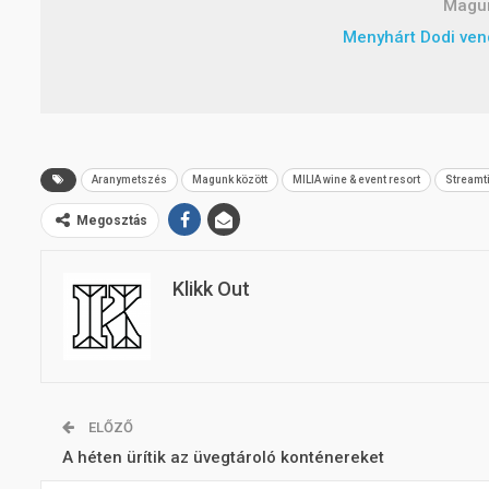
Magun
Menyhárt Dodi ve
Aranymetszés
Magunk között
MILIA wine & event resort
Streamt
Megosztás
Klikk Out
ELŐZŐ
A héten ürítik az üvegtároló konténereket