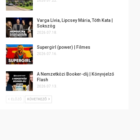
2026.07.22.
Varga Lívia, Lipcsey Mária, Tóth Kata |
Sokszög
2026.07.18.
Supergirl (power) | Filmes
2026.07.16.
A Nemzetközi Booker-díj | Könyvjelző
Flash
2026.07.13.
ELŐZŐ
KÖVETKEZŐ