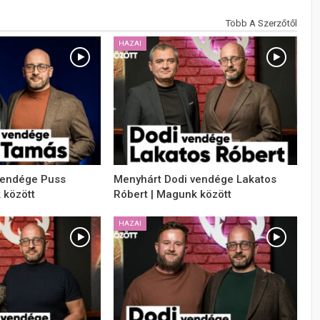
Több A Szerzőtől
HAZAI
vendége Puss
Menyhárt Dodi vendége Lakatos
 között
Róbert | Magunk között
HAZAI