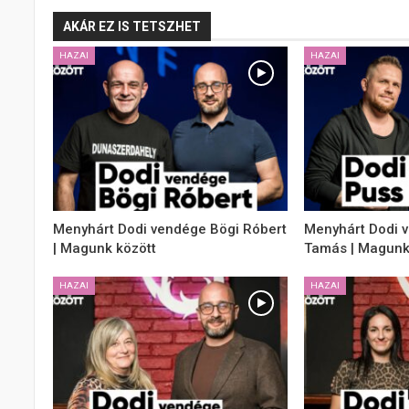
AKÁR EZ IS TETSZHET
HAZAI
HAZAI
Menyhárt Dodi vendége Bögi Róbert
Menyhárt Dodi 
| Magunk között
Tamás | Magunk
HAZAI
HAZAI