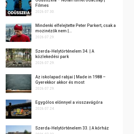
Filmes
2026.07.30.
Mindenki elfelejtette Peter Parkert, csak a
mozinézők nem |…
2026.07.29.
Szerda-Helytörténelem 34. | A
közlekedési park
2026.07.29.
Az iskolapad rabjai | Made in 1988 –
Gyerekkor akkor és most
2026.07.29.
Egygólos előnnyel a visszavágóra
2026.07.24.
Szerda-Helytörténelem 33. | A kórház