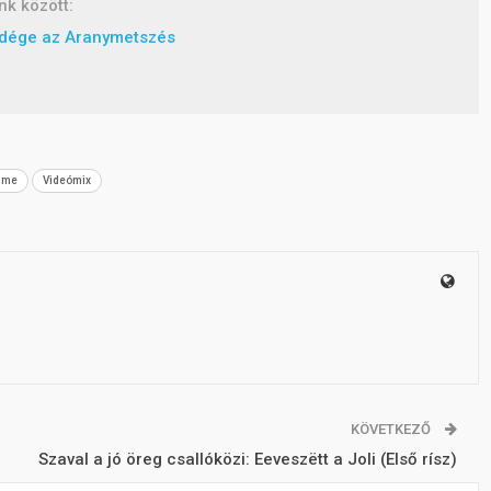
k között:
ndége az Aranymetszés
ime
Videómix
KÖVETKEZŐ
Szaval a jó öreg csallóközi: Eeveszëtt a Joli (Első rísz)