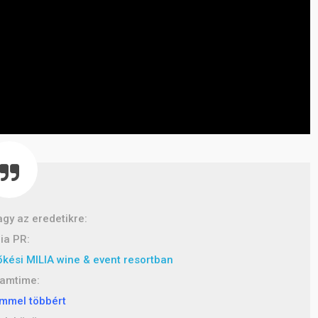
agy az eredetikre:
lia PR:
őkési MILIA wine & event resortban
eamtime:
ammel többért