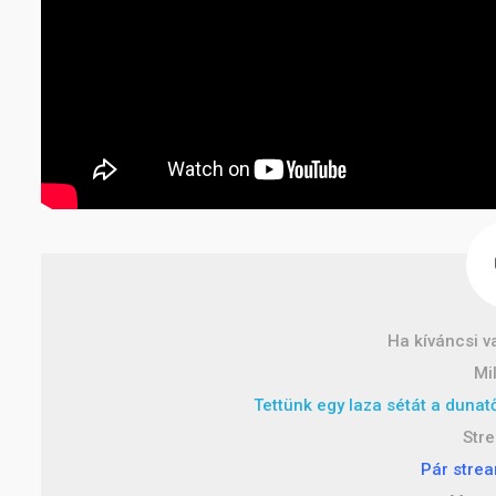
Ha kíváncsi v
Mi
Tettünk egy laza sétát a dunat
Str
Pár stre