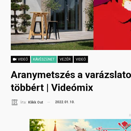
VIDEÓ
KÁVÉSZÜNET
VEZÉR
VIDEÓ
Aranymetszés a varázslato
többért | Videómix
2022.01.10.
Írta:
Klikk Out
R