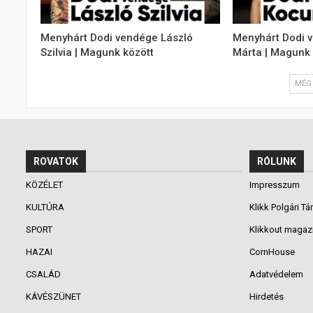
Menyhárt Dodi vendége László
Menyhárt Dodi 
Szilvia | Magunk között
Márta | Magunk 
MÉG 
ROVATOK
RÓLUNK
KÖZÉLET
Impresszum
KULTÚRA
Klikk Polgári Tá
SPORT
Klikkout magaz
HAZAI
CornHouse
CSALÁD
Adatvédelem
KÁVÉSZÜNET
Hirdetés