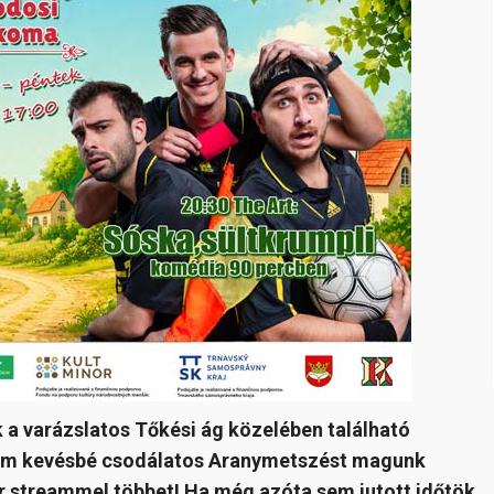
nk a varázslatos Tőkési ág közelében található
 nem kevésbé csodálatos Aranymetszést magunk
ár streammel többet! Ha még azóta sem jutott időtök