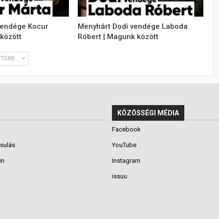
vendége Kocur
Menyhárt Dodi vendége Laboda
között
Róbert | Magunk között
TÖBB...
KÖZÖSSÉGI MÉDIA
Facebook
rsulás
YouTube
in
Instagram
issuu