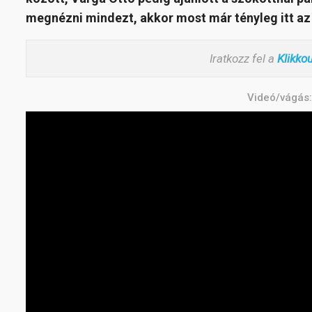
megnézni mindezt, akkor most már tényleg itt az 
Iratkozz fel a
Klikko
Videó/vágás: