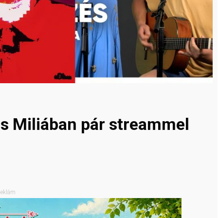
s Miliában pár streammel
eklám