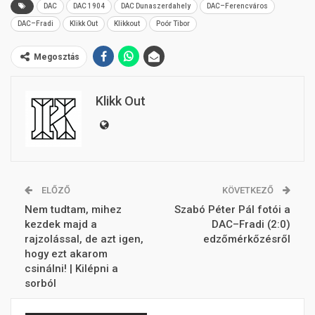
DAC
DAC 1904
DAC Dunaszerdahely
DAC–Ferencváros
DAC–Fradi
Klikk Out
Klikkout
Poór Tibor
Megosztás
Klikk Out
ELŐZŐ
KÖVETKEZŐ
Nem tudtam, mihez
Szabó Péter Pál fotói a
kezdek majd a
DAC–Fradi (2:0)
rajzolással, de azt igen,
edzőmérkőzésről
hogy ezt akarom
csinálni! | Kilépni a
sorból