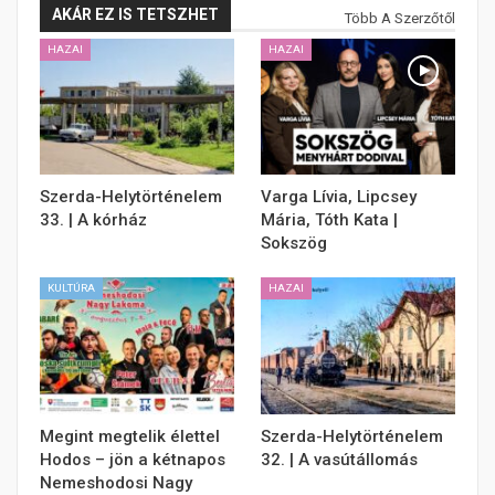
AKÁR EZ IS TETSZHET
Több A Szerzőtől
HAZAI
HAZAI
Szerda-Helytörténelem
Varga Lívia, Lipcsey
33. | A kórház
Mária, Tóth Kata |
Sokszög
KULTÚRA
HAZAI
Megint megtelik élettel
Szerda-Helytörténelem
Hodos – jön a kétnapos
32. | A vasútállomás
Nemeshodosi Nagy