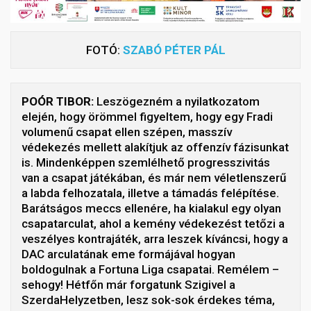
FOTÓ:
SZABÓ PÉTER PÁL
POÓR TIBOR:
Leszögezném a nyilatkozatom
elején, hogy örömmel figyeltem, hogy egy Fradi
volumenű csapat ellen szépen, masszív
védekezés mellett alakítjuk az offenzív fázisunkat
is. Mindenképpen szemlélhető progresszivitás
van a csapat játékában, és már nem véletlenszerű
a labda felhozatala, illetve a támadás felépítése.
Barátságos meccs ellenére, ha kialakul egy olyan
csapatarculat, ahol a kemény védekezést tetőzi a
veszélyes kontrajáték, arra leszek kíváncsi, hogy a
DAC arculatának eme formájával hogyan
boldogulnak a Fortuna Liga csapatai. Remélem –
sehogy! Hétfőn már forgatunk Szigivel a
SzerdaHelyzetben, lesz sok-sok érdekes téma,