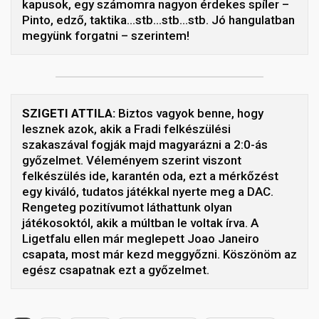
kapusok, egy számomra nagyon érdekes spíler –
Pinto, edző, taktika…stb…stb…stb. Jó hangulatban
megyünk forgatni – szerintem!
SZIGETI ATTILA:
Biztos vagyok benne, hogy
lesznek azok, akik a Fradi felkészülési
szakaszával fogják majd magyarázni a 2:0-ás
győzelmet. Véleményem szerint viszont
felkészülés ide, karantén oda, ezt a mérkőzést
egy kiváló, tudatos játékkal nyerte meg a DAC.
Rengeteg pozitívumot láthattunk olyan
játékosoktól, akik a múltban le voltak írva. A
Ligetfalu ellen már meglepett Joao Janeiro
csapata, most már kezd meggyőzni. Köszönöm az
egész csapatnak ezt a győzelmet.