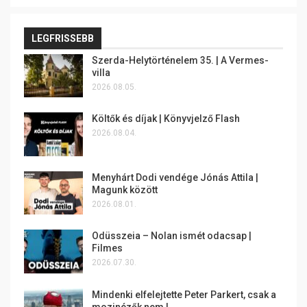
LEGFRISSEBB
Szerda-Helytörténelem 35. | A Vermes-
villa
2026.08.05.
Költők és díjak | Könyvjelző Flash
2026.08.04.
Menyhárt Dodi vendége Jónás Attila |
Magunk között
2026.08.01.
Odüsszeia – Nolan ismét odacsap |
Filmes
2026.07.30.
Mindenki elfelejtette Peter Parkert, csak a