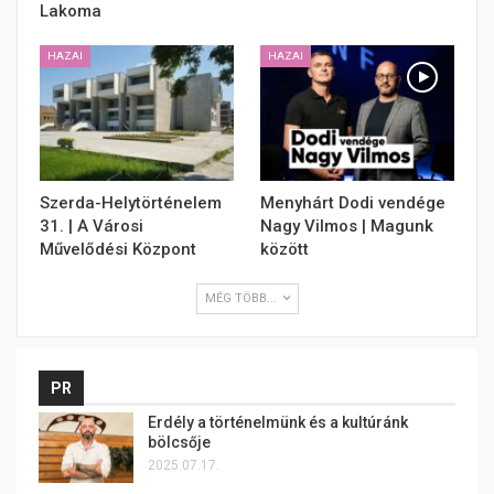
Lakoma
HAZAI
HAZAI
Szerda-Helytörténelem
Menyhárt Dodi vendége
31. | A Városi
Nagy Vilmos | Magunk
Művelődési Központ
között
MÉG TÖBB...
PR
Erdély a történelmünk és a kultúránk
bölcsője
2025.07.17.