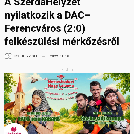
A SzerdaHelyzet
nyilatkozik a DAC–
Ferencváros (2:0)
felkészülési mérkőzésről
2022.01.19.
Írta:
Klikk Out
Reklám