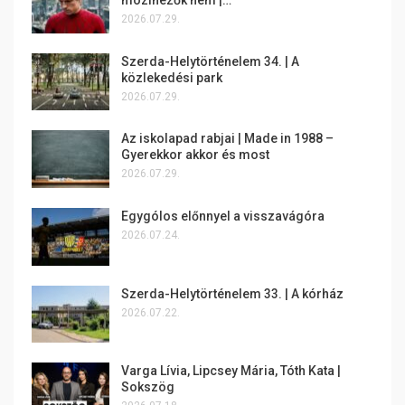
mozinézők nem |…
2026.07.29.
Szerda-Helytörténelem 34. | A
közlekedési park
2026.07.29.
Az iskolapad rabjai | Made in 1988 –
Gyerekkor akkor és most
2026.07.29.
Egygólos előnnyel a visszavágóra
2026.07.24.
Szerda-Helytörténelem 33. | A kórház
2026.07.22.
Varga Lívia, Lipcsey Mária, Tóth Kata |
Sokszög