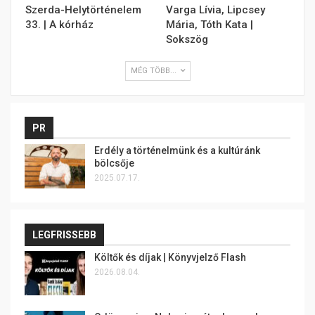
Szerda-Helytörténelem
Varga Lívia, Lipcsey
33. | A kórház
Mária, Tóth Kata |
Sokszög
MÉG TÖBB...
PR
Erdély a történelmünk és a kultúránk
bölcsője
2025.07.17.
LEGFRISSEBB
Költők és díjak | Könyvjelző Flash
2026.08.04.