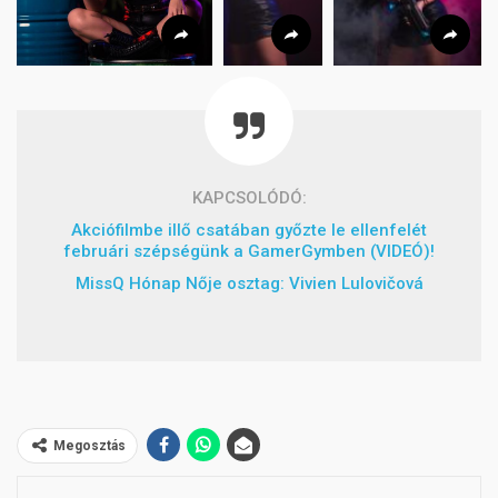
KAPCSOLÓDÓ:
Akciófilmbe illő csatában győzte le ellenfelét
februári szépségünk a GamerGymben (VIDEÓ)!
MissQ Hónap Nője osztag: Vivien Lulovičová
Megosztás