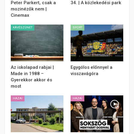
Peter Parkert, csak a
34. | A közlekedési park
mozinézők nem |
Cinemax
KÁVÉSZÜNET
SPORT
Az iskolapad rabjai |
Egygólos előnnyel a
Made in 1988 –
visszavágóra
Gyerekkor akkor és
most
HAZAI
HAZAI