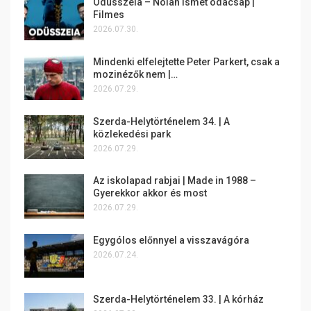
Odüsszeia – Nolan ismét odacsap |
Filmes
2026.07.30.
Mindenki elfelejtette Peter Parkert, csak a
mozinézők nem |…
2026.07.29.
Szerda-Helytörténelem 34. | A
közlekedési park
2026.07.29.
Az iskolapad rabjai | Made in 1988 –
Gyerekkor akkor és most
2026.07.29.
Egygólos előnnyel a visszavágóra
2026.07.24.
Szerda-Helytörténelem 33. | A kórház