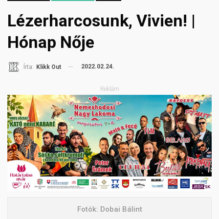
Lézerharcosunk, Vivien! |
Hónap Nője
2022.02.24.
Írta:
Klikk Out
Reklám
Fotók: Dobai Bálint