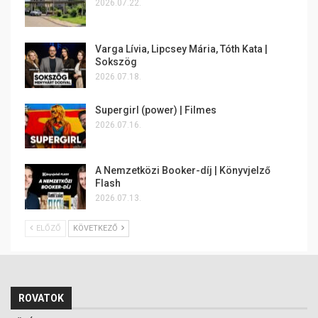
2026.07.22.
Varga Lívia, Lipcsey Mária, Tóth Kata |
Sokszög
2026.07.18.
Supergirl (power) | Filmes
2026.07.16.
A Nemzetközi Booker-díj | Könyvjelző
Flash
2026.07.13.
ELŐZŐ
KÖVETKEZŐ
ROVATOK