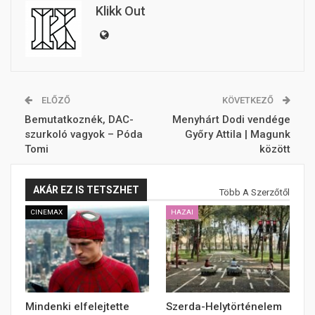
Klikk Out
ELŐZŐ
KÖVETKEZŐ
Bemutatkoznék, DAC-
Menyhárt Dodi vendége
szurkoló vagyok – Póda
Győry Attila | Magunk
Tomi
között
AKÁR EZ IS TETSZHET
Több A Szerzőtől
CINEMAX
HAZAI
Mindenki elfelejtette
Szerda-Helytörténelem