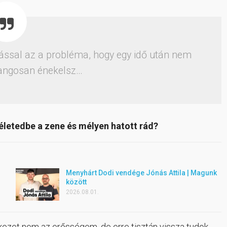
atással az a probléma, hogy egy idő után nem
hangosan énekelsz…
 életedbe a zene és mélyen hatott rád?
Menyhárt Dodi vendége Jónás Attila | Magunk
között
2026.08.01.
ékezet nem az erősségem, de erre tisztán vissza tudok