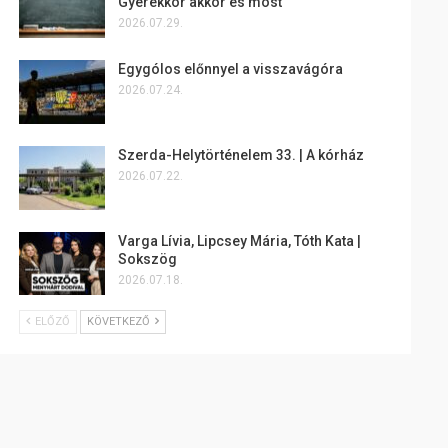
Gyerekkor akkor és most
2026.07.29.
Egygólos előnnyel a visszavágóra
2026.07.24.
Szerda-Helytörténelem 33. | A kórház
2026.07.22.
Varga Lívia, Lipcsey Mária, Tóth Kata |
Sokszög
2026.07.18.
ELŐZŐ
KÖVETKEZŐ