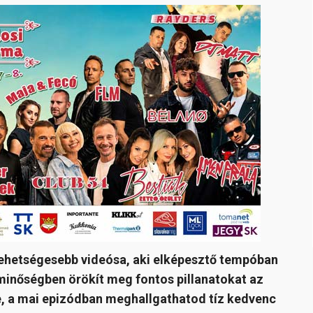
tehetségesebb videósa, aki elképesztő tempóban
 minőségben örökít meg fontos pillanatokat az
ene, a mai epizódban meghallgathatod tíz kedvenc