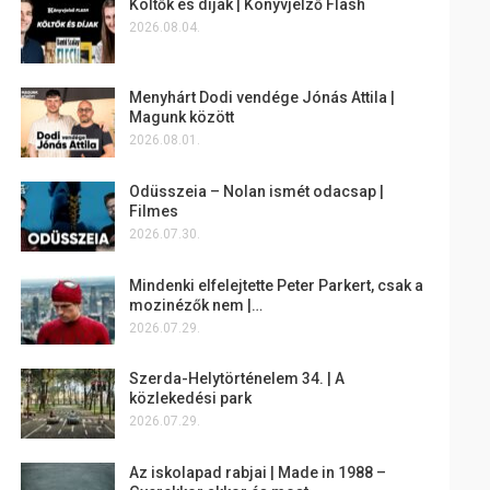
Költők és díjak | Könyvjelző Flash
2026.08.04.
Menyhárt Dodi vendége Jónás Attila |
Magunk között
2026.08.01.
Odüsszeia – Nolan ismét odacsap |
Filmes
2026.07.30.
Mindenki elfelejtette Peter Parkert, csak a
mozinézők nem |…
2026.07.29.
Szerda-Helytörténelem 34. | A
közlekedési park
2026.07.29.
Az iskolapad rabjai | Made in 1988 –