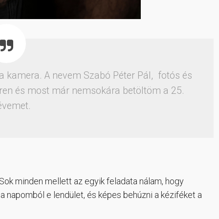
t a kamera. A nevem Szabó Péter Pál, fotós és
éren és most már nemsokára betöltöm a 25.
évemet.
Sok minden mellett az egyik feladata nálam, hogy
 a napomból e lendület, és képes behúzni a kéziféket a