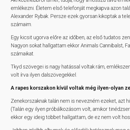
emlékezni. Életem első telefonját megkapva azon talál
Alexander Rybak. Persze ezek gyorsan kikoptak a tele
számaim.
Egy kicsit ugorva előre az időben, az első tudatos zen
Nagyon sokat hallgattam ekkor Animals Cannibalst, Fa
számaikat.
Tkyd szövegei is nagy hatással voltak rám, emlékszem,
volt írva ilyen dalszövegekkel.
A rapes korszakon kívül voltak még ilyen-olyan z
Zenekorszaknak talán nem is nevezném ezeket, azt h
(Talán egy ilyen próbálkozásom volt, amikor tinédzser
ekkor egy ideig többet hallgattam, de ez nem volt hos