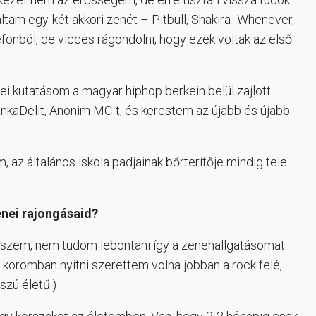
tam egy-két akkori zenét – Pitbull, Shakira -Whenever,
fonból, de vicces rágondolni, hogy ezek voltak az első
ei kutatásom a magyar hiphop berkein belül zajlott.
nkaDelit, Anonim MC-t, és kerestem az újabb és újabb
 az általános iskola padjainak bőrterítője mindig tele
enei rajongásaid?
iszem, nem tudom lebontani így a zenehallgatásomat.
 koromban nyitni szerettem volna jobban a rock felé,
szú életű.)