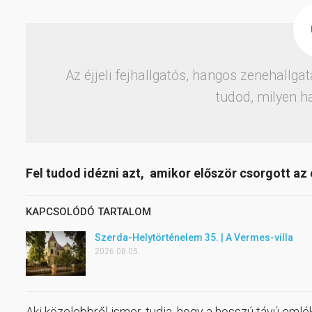
Az éjjeli fejhallgatós, hangos zenehallg
tudod, milyen 
Fel tudod idézni azt, amikor először csorgott az
KAPCSOLÓDÓ TARTALOM
Szerda-Helytörténelem 35. | A Vermes-villa
2026.08.05.
Aki közelebbről ismer, tudja, hogy a hosszú távú eml