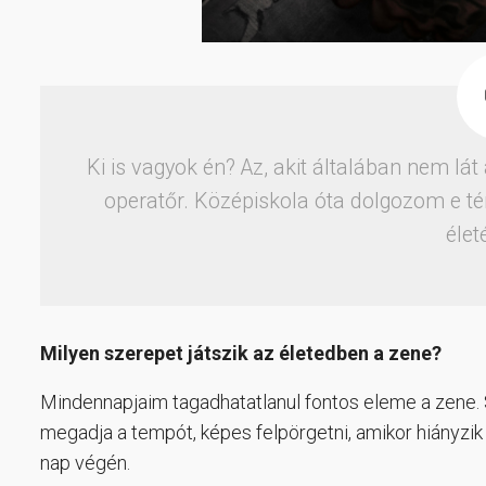
Ki is vagyok én? Az, akit általában nem lá
operatőr. Középiskola óta dolgozom e t
élet
Milyen szerepet játszik az életedben a zene?
Mindennapjaim tagadhatatlanul fontos eleme a zene. 
megadja a tempót, képes felpörgetni, amikor hiányzik
nap végén.