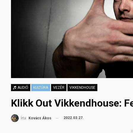
AUDIÓ
KULTÚRA
VEZÉR
VIKKENDHOUSE
Klikk Out Vikkendhouse: Fej
2022.03.27.
Írta:
Kovács Ákos
R