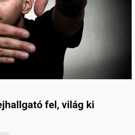
hallgató fel, világ ki
eklám