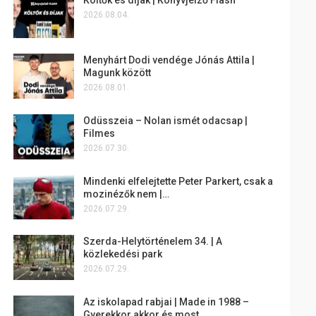
2026.08.04.
Menyhárt Dodi vendége Jónás Attila |
Magunk között
2026.08.01.
Odüsszeia – Nolan ismét odacsap |
Filmes
2026.07.30.
Mindenki elfelejtette Peter Parkert, csak a
mozinézők nem |…
2026.07.29.
Szerda-Helytörténelem 34. | A
közlekedési park
2026.07.29.
Az iskolapad rabjai | Made in 1988 –
Gyerekkor akkor és most