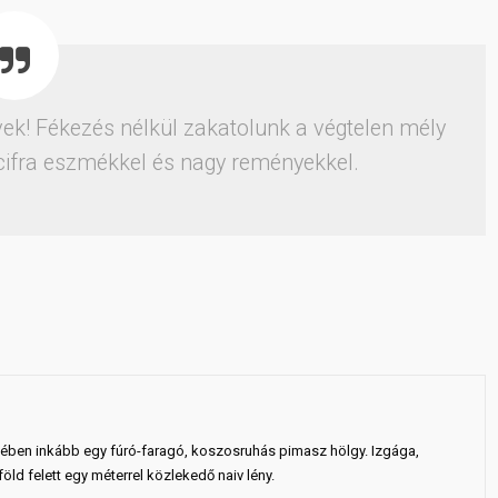
vek! Fékezés nélkül zakatolunk a végtelen mély
cifra eszmékkel és nagy reményekkel.
ejében inkább egy fúró-faragó, koszosruhás pimasz hölgy. Izgága,
ld felett egy méterrel közlekedő naiv lény.