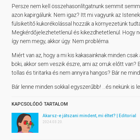
Persze nem kell összehasonlítgatnunk semmit semmiv
azon kapirgálunk. Nem igaz? Itt mi vagyunk az Istenek,
fülsiketítő kukorékolással hozzák a környezetünk tudt
Megkérdőjelezhetetlenül és kikezdhetetlenül. Hogy n
így nem megy, akkor úgy. Nem probléma.
Miért van az, hogy a mi kis kakasainknak minden csak a
böki, akkor sem veszik észre, ami az orruk előtt van?
tollas és tiritarka és nem annyira hangos? Bár ne mi
Bár lenne minden sokkal egyszerűbb! …és nekünk is l
KAPCSOLÓDÓ TARTALOM
Akarsz-e játszani mindent, mi éltet? | Editorial
2024.03.20.