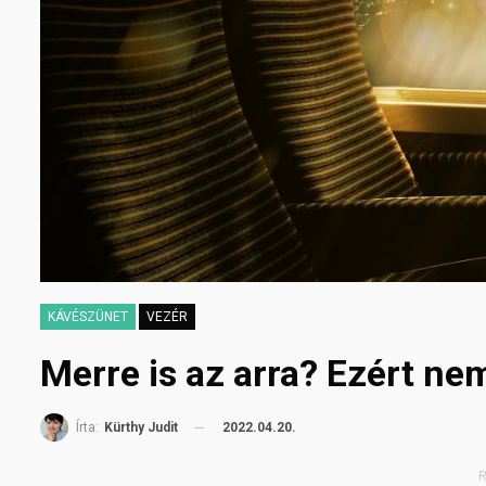
KÁVÉSZÜNET
VEZÉR
Merre is az arra? Ezért nem
2022.04.20.
Írta:
Kürthy Judit
R