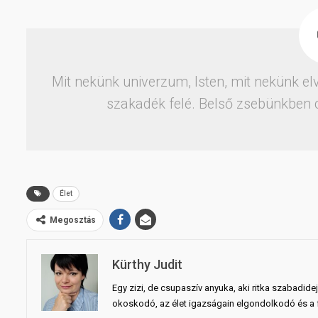
Mit nekünk univerzum, Isten, mit nekünk el
szakadék felé. Belső zsebünkben 
Élet
Megosztás
Kürthy Judit
Egy zizi, de csupaszív anyuka, aki ritka szabadid
okoskodó, az élet igazságain elgondolkodó és a fö