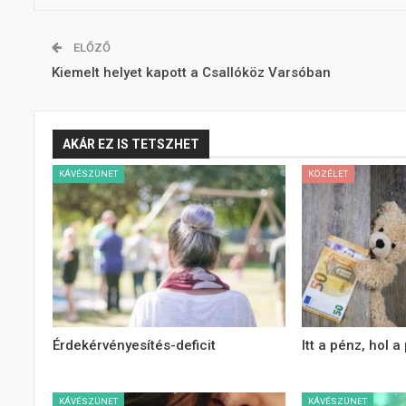
ELŐZŐ
Kiemelt helyet kapott a Csallóköz Varsóban
AKÁR EZ IS TETSZHET
KÁVÉSZÜNET
KÖZÉLET
Érdekérvényesítés-deficit
Itt a pénz, hol a
KÁVÉSZÜNET
KÁVÉSZÜNET