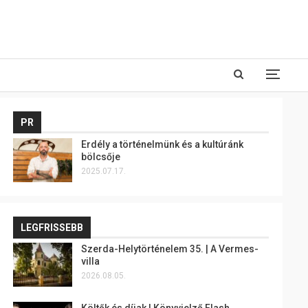
PR
Erdély a történelmünk és a kultúránk
bölcsője
2025.07.17.
LEGFRISSEBB
Szerda-Helytörténelem 35. | A Vermes-
villa
2026.08.05.
Költők és díjak | Könyvjelző Flash