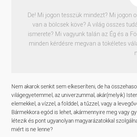
De! Mi jogon tesszük mindezt? Mi jogon o
van a bölcsek köve? A világ összes tu
ismerete? Mi vagyunk talán az Ég és a Fö
minden kérdésre megvan a tökéletes vál
Nem akarok senkit sem elkeseríteni, de ha összehaso
világegyetemmel, az univerzummal, akár(melyik) Istenn
elemekkel, a vízzel, a földdel, a tűzzel, vagy a levegő
Bármekkora egód is lehet, akármennyire meg vagy győ
létezik és pont ugyanolyan magyarázatokkal szolgáln
miért is ne lenne?