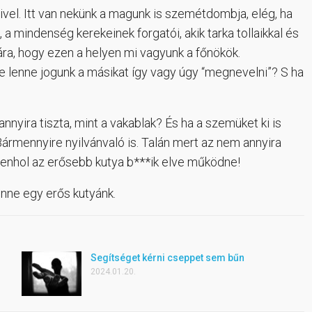
el. Itt van nekünk a magunk is szemétdombja, elég, ha
 a mindenség kerekeinek forgatói, akik tarka tollaikkal és
ára, hogy ezen a helyen mi vagyunk a főnökök.
e lenne jogunk a másikat így vagy úgy “megnevelni”? S ha
nnyira tiszta, mint a vakablak? És ha a szemüket ki is
 Bármennyire nyilvánvaló is. Talán mert az nem annyira
ndenhol az erősebb kutya b***ik elve működne!
enne egy erős kutyánk.
Segítséget kérni cseppet sem bűn
2024.01.20.