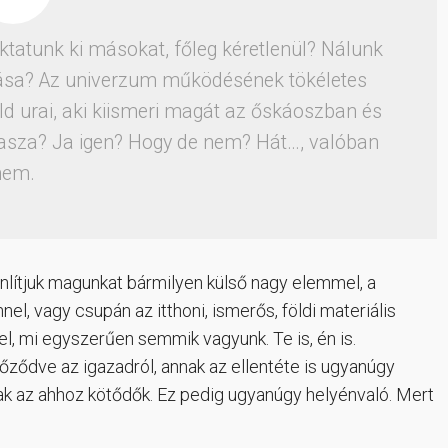
ktatunk ki másokat, főleg kéretlenül? Nálunk
dása? Az univerzum működésének tökéletes
ld urai, aki kiismeri magát az őskáoszban és
asza? Ja igen? Hogy de nem? Hát…, valóban
nem.
nlítjuk magunkat bármilyen külső nagy elemmel, a
el, vagy csupán az itthoni, ismerős, földi materiális
vel, mi egyszerűen semmik vagyunk. Te is, én is.
ződve az igazadról, annak az ellentéte is ugyanúgy
ak az ahhoz kötődők. Ez pedig ugyanúgy helyénvaló. Mert