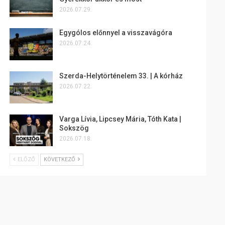
2026.07.29.
Egygólos előnnyel a visszavágóra
2026.07.24.
Szerda-Helytörténelem 33. | A kórház
2026.07.22.
Varga Lívia, Lipcsey Mária, Tóth Kata |
Sokszög
2026.07.18.
ELŐZŐ
KÖVETKEZŐ