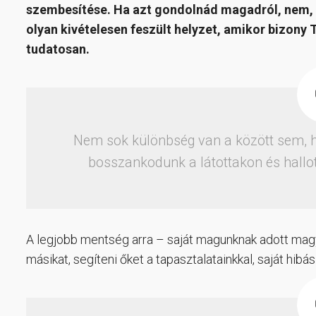
szembesítése. Ha azt gondolnád magadról, nem, 
olyan kivételesen feszült helyzet, amikor bizony T
tudatosan.
Nem sok különbség van a között sem, 
bosszankodunk a látottakon és hallot
A legjobb mentség arra – saját magunknak adott magya
másikat, segíteni őket a tapasztalatainkkal, saját hibás