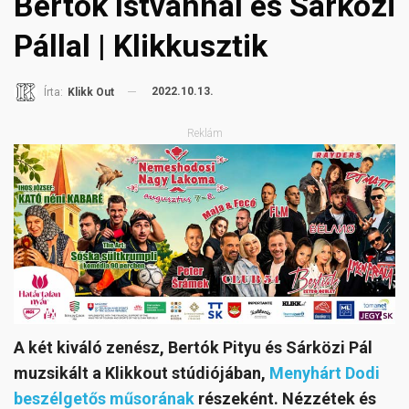
Bertók Istvánnal és Sárközi
Pállal | Klikkusztik
2022.10.13.
Írta:
Klikk Out
Reklám
A két kiváló zenész, Bertók Pityu és Sárközi Pál
muzsikált a Klikkout stúdiójában,
Menyhárt Dodi
beszélgetős műsorának
részeként. Nézzétek és