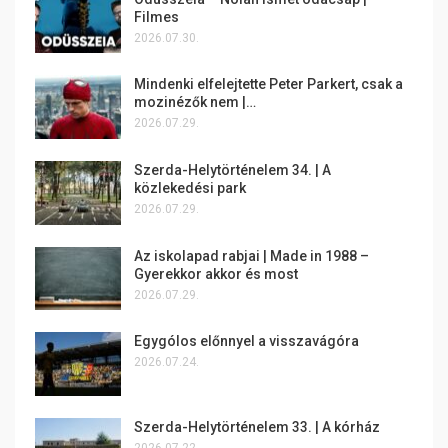
Filmes
2026.07.30.
Mindenki elfelejtette Peter Parkert, csak a
mozinézők nem |…
2026.07.29.
Szerda-Helytörténelem 34. | A
közlekedési park
2026.07.29.
Az iskolapad rabjai | Made in 1988 –
Gyerekkor akkor és most
2026.07.29.
Egygólos előnnyel a visszavágóra
2026.07.24.
Szerda-Helytörténelem 33. | A kórház
2026.07.22.