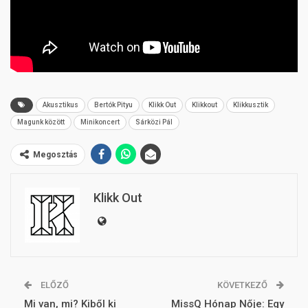
Akusztikus
Bertók Pityu
Klikk Out
Klikkout
Klikkusztik
Magunk között
Minikoncert
Sárközi Pál
Megosztás
Klikk Out
ELŐZŐ
KÖVETKEZŐ
Mi van, mi? Kiből ki
MissQ Hónap Nője: Egy