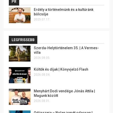
PR
Erdély a történelmünk és a kultúránk
bölcsője
2025.07.17.
LEGFRISSEBB
Szerda-Helytörténelem 35. | A Vermes-
villa
2026.08.05.
Költők és díjak | Könyvjelző Flash
2026.08.04.
Menyhárt Dodi vendége Jónás Attila |
Magunk között
2026.08.01.
Odüsszeia – Nolan ismét odacsap |