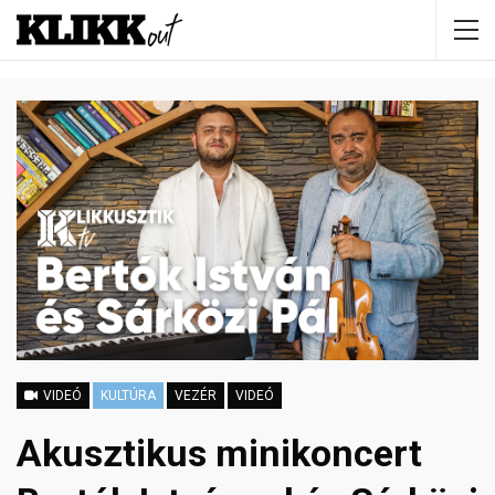
VIDEÓ
KULTÚRA
VEZÉR
VIDEÓ
Akusztikus minikoncert