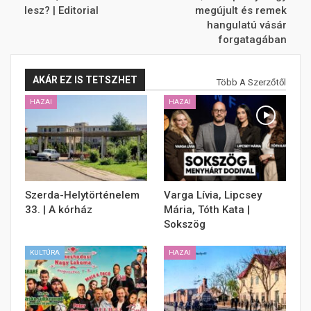
lesz? | Editorial
megújult és remek
hangulatú vásár
forgatagában
AKÁR EZ IS TETSZHET
Több A Szerzőtől
HAZAI
HAZAI
Szerda-Helytörténelem
Varga Lívia, Lipcsey
33. | A kórház
Mária, Tóth Kata |
Sokszög
KULTÚRA
HAZAI