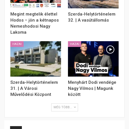
Megint megtelik élettel
Szerda-Helytörténelem
Hodos – jön a kétnapos
32. | A vasútállomás
Nemeshodosi Nagy
Lakoma
HAZAI
HAZAI
Szerda-Helytörténelem
Menyhárt Dodi vendége
31. | A Városi
Nagy Vilmos | Magunk
Művelődési Központ
között
MÉG TÖBB...