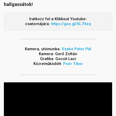
hallgassátok!
Iratkozz fel a Klikkout Youtube-
csatornájára:
https://goo.gl/5L74zq
Kamera, utómunka:
Szabó Péter Pál
Kamera: Gerő Zoltán
Grafika: Gocoň Laci
Közreműködött:
Poór Tibor