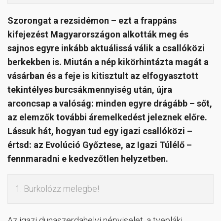
Szorongat a rezsidémon – ezt a frappáns
kifejezést Magyarországon alkották meg és
sajnos egyre inkább aktuálissá válik a csallóközi
berkekben is. Miután a nép kikörhintázta magát a
vásárban és a feje is kitisztult az elfogyasztott
tekintélyes burcsákmennyiség után, újra
arconcsap a valóság: minden egyre drágább – sőt,
az elemzők további áremelkedést jeleznek előre.
Lássuk hát, hogyan tud egy igazi csallóközi –
értsd: az Evolúció Győztese, az Igazi Túlélő –
fennmaradni e kedvezőtlen helyzetben.
1. Burkolózz melegbe!
Az igazi dunaszerdahelyi népviselet, a tyepláki