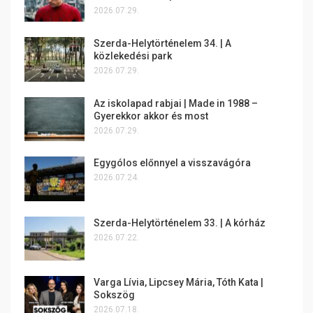
2026.07.29.
Szerda-Helytörténelem 34. | A
közlekedési park
2026.07.29.
Az iskolapad rabjai | Made in 1988 –
Gyerekkor akkor és most
2026.07.29.
Egygólos előnnyel a visszavágóra
2026.07.24.
Szerda-Helytörténelem 33. | A kórház
2026.07.22.
Varga Lívia, Lipcsey Mária, Tóth Kata |
Sokszög
2026.07.18.