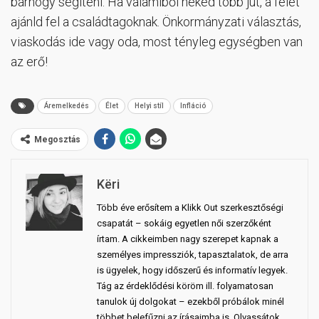
bárhogy segíteni. Ha valamiből neked több jut, a felét
ajánld fel a családtagoknak. Önkormányzati választás,
viaskodás ide vagy oda, most tényleg egységben van
az erő!
Áremelkedés
Élet
Helyi stíl
Infláció
Megosztás
Këri
Több éve erősítem a Klikk Out szerkesztőségi
csapatát – sokáig egyetlen női szerzőként
írtam. A cikkeimben nagy szerepet kapnak a
személyes impressziók, tapasztalatok, de arra
is ügyelek, hogy időszerű és informatív legyek.
Tág az érdeklődési köröm ill. folyamatosan
tanulok új dolgokat – ezekből próbálok minél
többet belefűzni az írásaimba is. Olvassátok