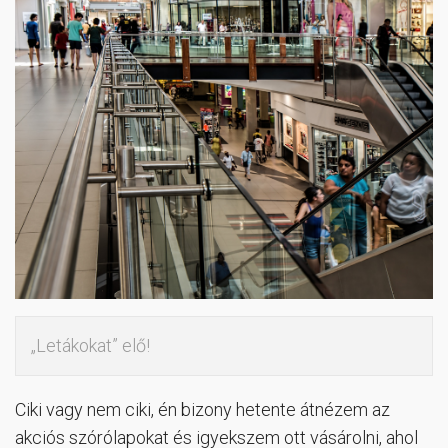
„Letákokat” elő!
Ciki vagy nem ciki, én bizony hetente átnézem az
akciós szórólapokat és igyekszem ott vásárolni, ahol