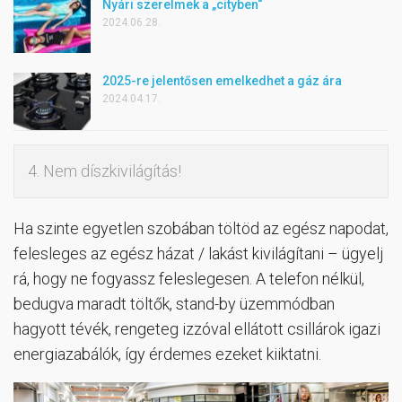
Nyári szerelmek a „cityben“
2024.06.28.
2025-re jelentősen emelkedhet a gáz ára
2024.04.17.
4. Nem díszkivilágítás!
Ha szinte egyetlen szobában töltöd az egész napodat,
felesleges az egész házat / lakást kivilágítani – ügyelj
rá, hogy ne fogyassz feleslegesen. A telefon nélkül,
bedugva maradt töltők, stand-by üzemmódban
hagyott tévék, rengeteg izzóval ellátott csillárok igazi
energiazabálók, így érdemes ezeket kiiktatni.