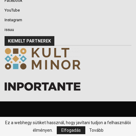
Facebook
YouTube
Instagram
issuu
KIEMELT PARTNEREK
Ez a webhegy sütiket hassznál, hogy javítani tudjon a felhasználói
© 2016-2026 - Klikk P.T. - Minden jog fenntartva.
élményen.
Elfogadás
Tovább