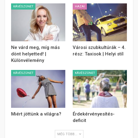
KÁVÉSZÜNET
HAZAI
Ne várd meg, míg más
Városi szubkultúrák – 4.
dönt helyetted! |
rész: Taxisok | Helyi stíl
Különvélemény
KÁVÉSZÜNET
KÁVÉSZÜNET
Miért jöttünk a világra?
Érdekérvényesítés-
deficit
MÉG TÖBB...