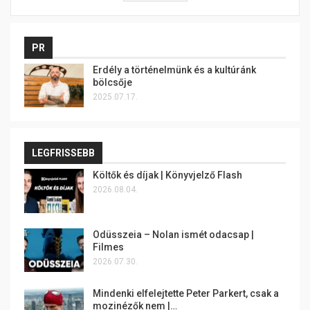
PR
Erdély a történelmünk és a kultúránk
bölcsője
2025.07.17.
LEGFRISSEBB
Költők és díjak | Könyvjelző Flash
2026.08.04.
Odüsszeia – Nolan ismét odacsap |
Filmes
2026.07.30.
Mindenki elfelejtette Peter Parkert, csak a
mozinézők nem |…