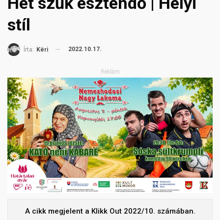
Hét szűk esztendő | Helyi
stíl
2022.10.17.
Írta:
Këri
Reklám
A cikk megjelent a Klikk Out 2022/10. számában.