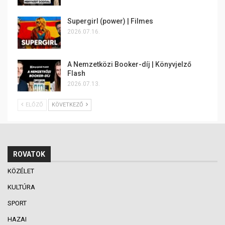
Supergirl (power) | Filmes
2026.07.16.
A Nemzetközi Booker-díj | Könyvjelző
Flash
2026.07.13.
ELŐZŐ
KÖVETKEZŐ
ROVATOK
KÖZÉLET
KULTÚRA
SPORT
HAZAI