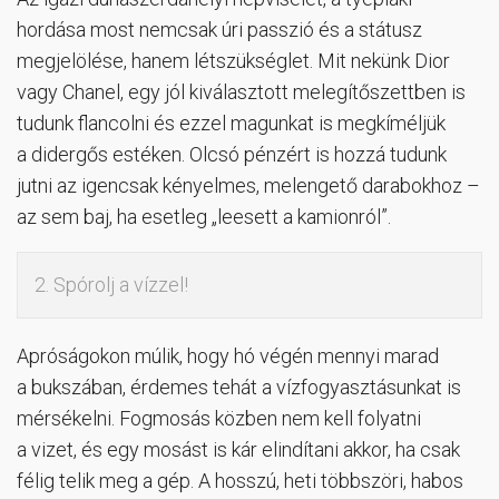
hordása most nemcsak úri passzió és a státusz
megjelölése, hanem létszükséglet. Mit nekünk Dior
vagy Chanel, egy jól kiválasztott melegítőszettben is
tudunk flancolni és ezzel magunkat is megkíméljük
a didergős estéken. Olcsó pénzért is hozzá tudunk
jutni az igencsak kényelmes, melengető darabokhoz –
az sem baj, ha esetleg „leesett a kamionról”.
2. Spórolj a vízzel!
Apróságokon múlik, hogy hó végén mennyi marad
a bukszában, érdemes tehát a vízfogyasztásunkat is
mérsékelni. Fogmosás közben nem kell folyatni
a vizet, és egy mosást is kár elindítani akkor, ha csak
félig telik meg a gép. A hosszú, heti többszöri, habos