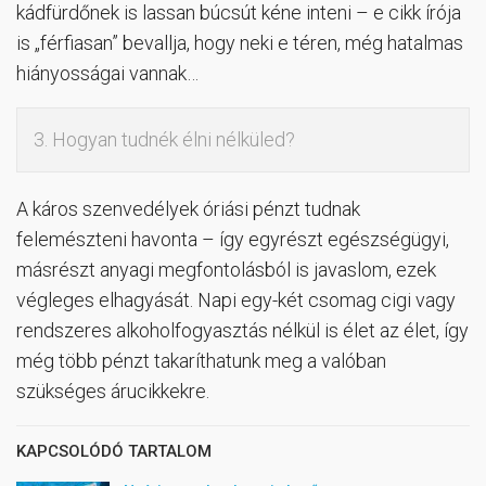
kádfürdőnek is lassan búcsút kéne inteni – e cikk írója
is „férfiasan” bevallja, hogy neki e téren, még hatalmas
hiányosságai vannak…
3. Hogyan tudnék élni nélküled?
A káros szenvedélyek óriási pénzt tudnak
felemészteni havonta – így egyrészt egészségügyi,
másrészt anyagi megfontolásból is javaslom, ezek
végleges elhagyását. Napi egy-két csomag cigi vagy
rendszeres alkoholfogyasztás nélkül is élet az élet, így
még több pénzt takaríthatunk meg a valóban
szükséges árucikkekre.
KAPCSOLÓDÓ TARTALOM