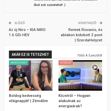
őket sok szeretettel! :)
ELŐZŐ
KÖVETKEZŐ
Az új Niro – KIA NIRO
Remek Risvanis, és
1.6 GDi HEV
ablakon kidobott 2 pont
| SzerdaHelyzet
AKÁR EZ IS TETSZHET
Több A Szerzőtől
KÁVÉSZÜNET
KÖZÉLET
Boldog kedvesség
Közelről – Hogyan
világnapját! | Zénidőm
alakulnak az
energiaárak?