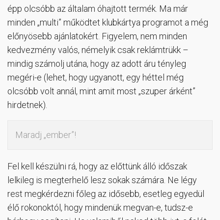
épp olcsóbb az általam óhajtott termék. Ma már
minden „multi” működtet klubkártya programot a még
előnyösebb ajánlatokért. Figyelem, nem minden
kedvezmény valós, némelyik csak reklámtrükk –
mindig számolj utána, hogy az adott áru tényleg
megéri-e (lehet, hogy ugyanott, egy héttel még
olcsóbb volt annál, mint amit most „szuper árként”
hirdetnek).
Maradj „ember”!
Fel kell készülni rá, hogy az előttünk álló időszak
lelkileg is megterhelő lesz sokak számára. Ne légy
rest megkérdezni főleg az idősebb, esetleg egyedül
élő rokonoktól, hogy mindenük megvan-e, tudsz-e