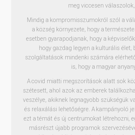
meg viccesen válaszolok
Mindig a kompromisszumokról szól a vála
a község környezete, hogy a természete
esetben gyarapodjanak, hogy a képviselők 
hogy gazdag legyen a kulturális élet,
szolgáltatások mindenki számára elérhet
is, hogy a magyar anyan
A covid miatti megszorítások alatt sok k
szétesett, ahol azok az emberek találkozhat
veszélye, akiknek legnagyobb szükségük van
és relaxálási lehetőségre. A kampányoló j
ezt a témát és új centrumokat létrehozni, e
másrészt újabb programok szervezéséve