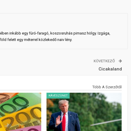
ejében inkább egy fúró-faragó, koszosruhás pimasz hölgy. Izgága,
ld felett egy méterrel közlekedő naiv lény.
KÖVETKEZŐ
Cicakaland
Több A Szerzőtől
KÁVÉSZÜNET