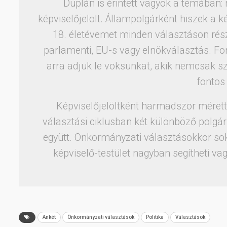
Duplán is érintett vagyok a témában:
képviselőjelölt. Állampolgárként hiszek a 
18. életévemet minden választáson rész
parlamenti, EU-s vagy elnökválasztás. Fon
arra adjuk le voksunkat, akik nemcsak sz
fontos
Képviselőjelöltként harmadszor méret
választási ciklusban két különböző polgá
együtt. Önkormányzati választásokkor sok
képviselő-testület nagyban segítheti va
Ankét
Önkormányzati választások
Politika
Választások