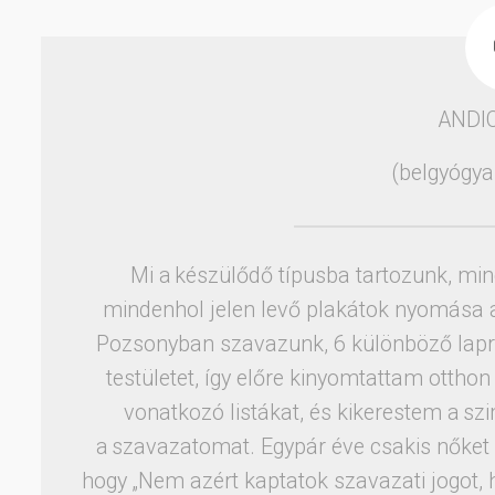
ANDI
(belgyógya
Mi a készülődő típusba tartozunk, min
mindenhol jelen levő plakátok nyomása al
Pozsonyban szavazunk, 6 különböző lapról
testületet, így előre kinyomtattam otthon
vonatkozó listákat, és kikerestem a szi
a szavazatomat. Egypár éve csakis nőket v
hogy „Nem azért kaptatok szavazati jogot, 