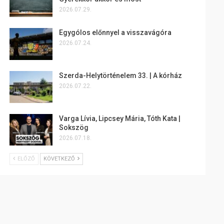
2026.07.29.
Egygólos előnnyel a visszavágóra
2026.07.24.
Szerda-Helytörténelem 33. | A kórház
2026.07.22.
Varga Lívia, Lipcsey Mária, Tóth Kata |
Sokszög
2026.07.18.
ELŐZŐ
KÖVETKEZŐ