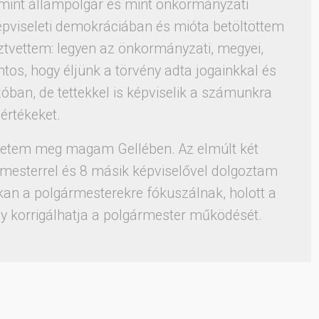
 mint állampolgár és mint önkormányzati
képviseleti demokráciában és mióta betöltöttem
tvettem: legyen az önkormányzati, megyei,
tos, hogy éljünk a törvény adta jogainkkal és
óban, de tettekkel is képviselik a számunkra
 értékeket.
tetem meg magam Gellében. Az elmúlt két
rmesterrel és 8 másik képviselővel dolgoztam
an a polgármesterekre fókuszálnak, holott a
gy korrigálhatja a polgármester működését.