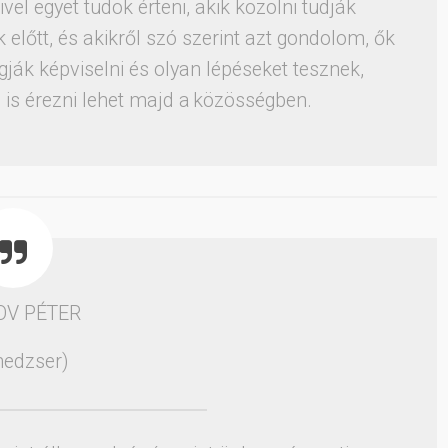
el egyet tudok érteni, akik közölni tudják
lőtt, és akikről szó szerint azt gondolom, ők
ják képviselni és olyan lépéseket tesznek,
is érezni lehet majd a közösségben.
OV PÉTER
edzser)