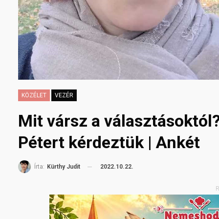
KÖZÉLET
VEZÉR
Mit vársz a választásoktól
Pétert kérdeztük | Ankét
2022.10.22.
Írta:
Kürthy Judit
R