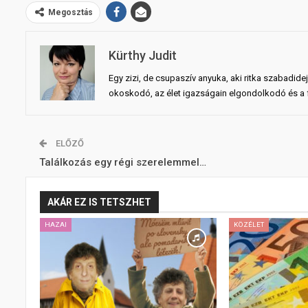
Megosztás
Kürthy Judit
Egy zizi, de csupaszív anyuka, aki ritka szabadid
okoskodó, az élet igazságain elgondolkodó és a fö
ELŐZŐ
Találkozás egy régi szerelemmel…
AKÁR EZ IS TETSZHET
HAZAI
KÖZÉLET