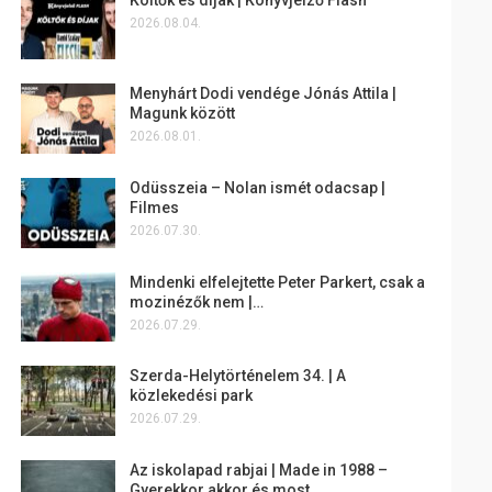
2026.08.04.
Menyhárt Dodi vendége Jónás Attila |
Magunk között
2026.08.01.
Odüsszeia – Nolan ismét odacsap |
Filmes
2026.07.30.
Mindenki elfelejtette Peter Parkert, csak a
mozinézők nem |…
2026.07.29.
Szerda-Helytörténelem 34. | A
közlekedési park
2026.07.29.
Az iskolapad rabjai | Made in 1988 –
Gyerekkor akkor és most