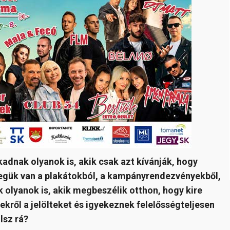
adnak olyanok is, akik csak azt kívánják, hogy
legük van a plakátokból, a kampányrendezvényekből,
k olyanok is, akik megbeszélik otthon, hogy kire
kről a jelölteket és igyekeznek felelősségteljesen
lsz rá?