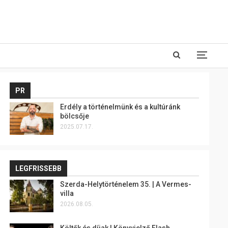
PR
Erdély a történelmünk és a kultúránk
bölcsője
2025.07.17.
LEGFRISSEBB
Szerda-Helytörténelem 35. | A Vermes-
villa
2026.08.05.
Költők és díjak | Könyvjelző Flash