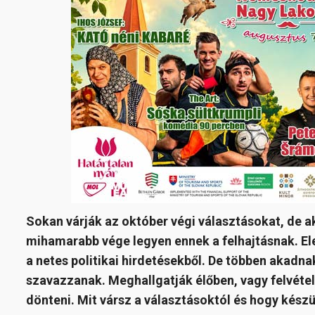
Sokan várják az október végi választásokat, de ak
mihamarabb vége legyen ennek a felhajtásnak. E
a netes politikai hirdetésekből. De többen akadna
szavazzanak. Meghallgatják élőben, vagy felvétele
dönteni. Mit vársz a választásoktól és hogy készü