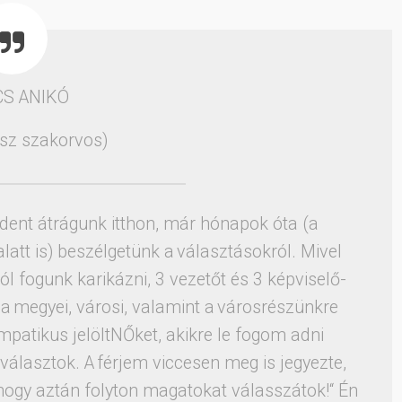
CS ANIKÓ
sz szakorvos)
dent átrágunk itthon, már hónapok óta (a
att is) beszélgetünk a választásokról. Mivel
 fogunk karikázni, 3 vezetőt és 3 képviselő-
 a megyei, városi, valamint a városrészünkre
mpatikus jelöltNŐket, akikre le fogom adni
álasztok. A férjem viccesen meg is jegyezte,
hogy aztán folyton magatokat válasszátok!“ Én