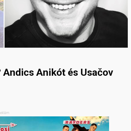
? Andics Anikót és Usačov
eklám