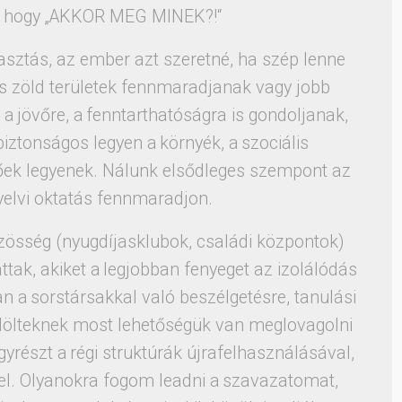
, hogy „AKKOR MEG MINEK?!“
sztás, az ember azt szeretné, ha szép lenne
s zöld területek fennmaradjanak vagy jobb
a jövőre, a fenntarthatóságra is gondoljanak,
 biztonságos legyen a környék, a szociális
őek legyenek. Nálunk elsődleges szempont az
yelvi oktatás fennmaradjon.
özösség (nyugdíjasklubok, családi központok)
tak, akiket a legjobban fenyeget az izolálódás
 a sorstársakkal való beszélgetésre, tanulási
elölteknek most lehetőségük van meglovagolni
gyrészt a régi struktúrák újrafelhasználásával,
l. Olyanokra fogom leadni a szavazatomat,