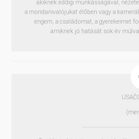
akiknek eddigi munkásságával, nézeteiv
a mondanivalójukat élőben vagy a kamerák e
engem, a családomat, a gyerekeimet fog
amiknek jó hatását sok év múlva 
USAČ
(men