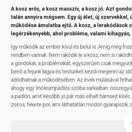
A kosz erős, a kosz masszív, a kosz jó. Azt gondol
talán annyira mégsem. Egy új élet, új szervekkel, 
működése ámulatba ejtő. A kosz, a lerakódások c
legérzékenyebb, ahol probléma, valami kihagyás, v
Így működik az ember kívül és belül is. Amíg még friss
rendben vannak. Nem rakódik le a kosz, nem is rakódh
a gondokat, a problémákat, egyszerűen csak megyünk, 
benő a fejünk lágya és testünket kezdi megenni az id
adódhatnak a működésében. Az évek múlásával felhalm
ahogy egy linóleumpadlós szoba sarkaiban: összegyűl
a padlón, amit később jó pár más elhalt hámsejt kísér,
zsíros, fekete por, ami láthatatlan módon gyarapszik,