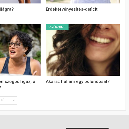
ilágra?
Érdekérvényesítés-deficit
KÁVÉSZÜNET
emszögből igaz, a
Akarsz hallani egy bolondosat?
?
TÖBB...