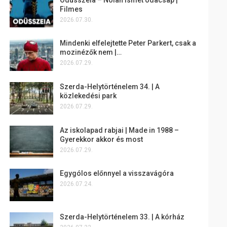
Filmes
2026.07.30.
Mindenki elfelejtette Peter Parkert, csak a
mozinézők nem |…
2026.07.29.
Szerda-Helytörténelem 34. | A
közlekedési park
2026.07.29.
Az iskolapad rabjai | Made in 1988 –
Gyerekkor akkor és most
2026.07.29.
Egygólos előnnyel a visszavágóra
2026.07.24.
Szerda-Helytörténelem 33. | A kórház