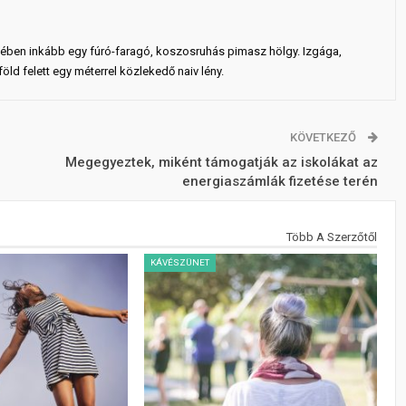
ejében inkább egy fúró-faragó, koszosruhás pimasz hölgy. Izgága,
ld felett egy méterrel közlekedő naiv lény.
KÖVETKEZŐ
Megegyeztek, miként támogatják az iskolákat az
energiaszámlák fizetése terén
Több A Szerzőtől
KÁVÉSZÜNET