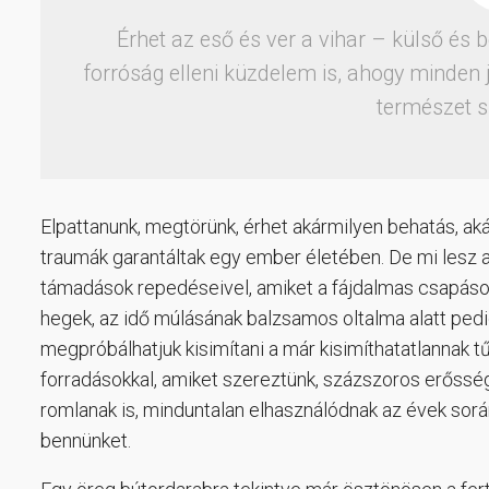
Érhet az eső és ver a vihar – külső és b
forróság elleni küzdelem is, ahogy minden jó
természet s
Elpattanunk, megtörünk, érhet akármilyen behatás, akár 
traumák garantáltak egy ember életében. De mi lesz a
támadások repedéseivel, amiket a fájdalmas csapáso
hegek, az idő múlásának balzsamos oltalma alatt pedig
megpróbálhatjuk kisimítani a már kisimíthatatlannak t
forradásokkal, amiket szereztünk, százszoros erősség
romlanak is, minduntalan elhasználódnak az évek sorá
bennünket.