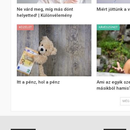
Ne várd meg, míg más dönt
Miért jöttünk a v
helyetted! | Különvélemény
KÖZÉLET
KÁVÉSZÜNET
Itt a pénz, hol a pénz
Ami az egyik sz
másikból hamis
MÉG 