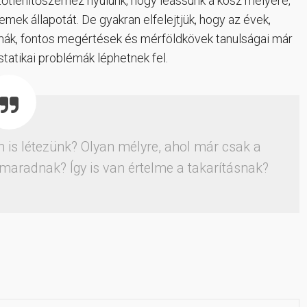
őtlenítőszerhez nyúlunk, hogy leássunk a kosz mélyére,
mek állapotát. De gyakran elfelejtjük, hogy az évek,
aumák, fontos megértések és mérföldkövek tanulságai már
statikai problémák léphetnek fel.
 is létezünk? Olyan mélyre, ahol már csak a
aradnak? Így is van értelme a takarításnak?