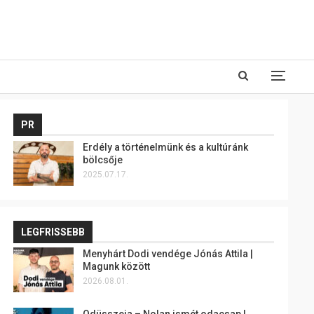
PR
Erdély a történelmünk és a kultúránk
bölcsője
2025.07.17.
LEGFRISSEBB
Menyhárt Dodi vendége Jónás Attila |
Magunk között
2026.08.01.
Odüsszeia – Nolan ismét odacsap |