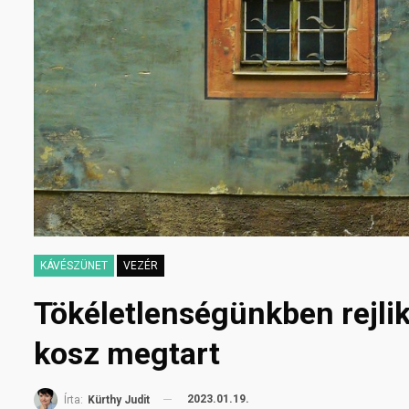
KÁVÉSZÜNET
VEZÉR
Tökéletlenségünkben rejli
kosz megtart
2023.01.19.
Írta:
Kürthy Judit