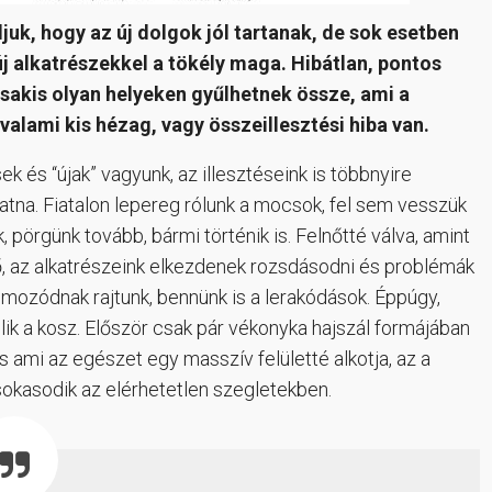
juk, hogy az új dolgok jól tartanak, de sok esetben
új alkatrészekkel a tökély maga. Hibátlan, pontos
sakis olyan helyeken gyűlhetnek össze, ami a
alami kis hézag, vagy összeillesztési hiba van.
ek és “újak” vagyunk, az illesztéseink is többnyire
atna. Fiatalon lepereg rólunk a mocsok, fel sem vesszük
pörgünk tovább, bármi történik is. Felnőtté válva, amint
ő, az alkatrészeink elkezdenek rozsdásodni és problémák
ozódnak rajtunk, bennünk is a lerakódások. Éppúgy,
ik a kosz. Először csak pár vékonyka hajszál formájában
 s ami az egészet egy masszív felületté alkotja, az a
 sokasodik az elérhetetlen szegletekben.