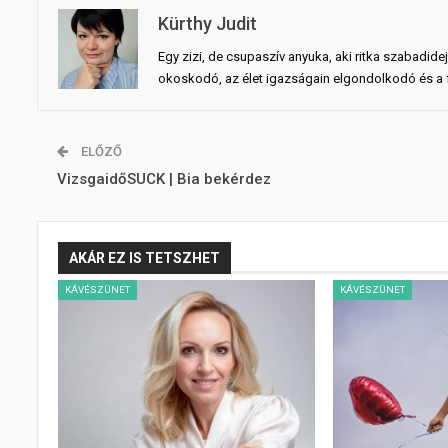
Kürthy Judit
Egy zizi, de csupaszív anyuka, aki ritka szabadid
okoskodó, az élet igazságain elgondolkodó és a fö
ELŐZŐ
VizsgaidőSUCK | Bia bekérdez
AKÁR EZ IS TETSZHET
KÁVÉSZÜNET
KÁVÉSZÜNET