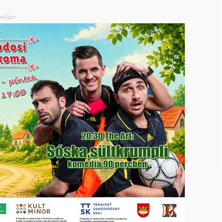
eklám