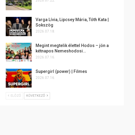
2026.07.22.
Varga Lívia, Lipcsey Mária, Tóth Kata |
Sokszög
2026.07.18.
Megint megtelik élettel Hodos – jön a
kétnapos Nemeshodosi…
2026.07.16.
Supergirl (power) | Filmes
2026.07.16.
ELŐZŐ
KÖVETKEZŐ