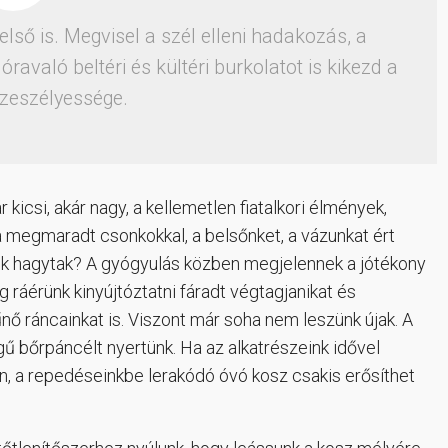
első is. Megvisel a szél elleni hadakozás, a
ravaló beltéri és kültéri burkolatot is kikezd a
zeszélyessége.
kicsi, akár nagy, a kellemetlen fiatalkori élmények,
 megmaradt csonkokkal, a belsőnket, a vázunkat ért
k hagytak? A gyógyulás közben megjelennek a jótékony
 ráérünk kinyújtóztatni fáradt végtagjanikat és
űnő ráncainkat is. Viszont már soha nem leszünk újak. A
ű bőrpáncélt nyertünk. Ha az alkatrészeink idővel
n, a repedéseinkbe lerakódó óvó kosz csakis erősíthet