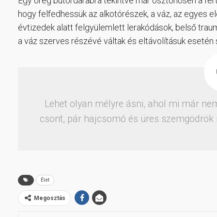
Egy öreg bútordarabra tekintve már ösztönösen a fert
hogy felfedhessük az alkotórészek, a váz, az egyes ele
évtizedek alatt felgyülemlett lerakódások, belső tr
a váz szerves részévé váltak és eltávolításuk esetén 
Lehet olyan mélyre ásni, ahol mi már nem
csont, pár hajcsomó és üres szemgödrök m
Élet
Megosztás