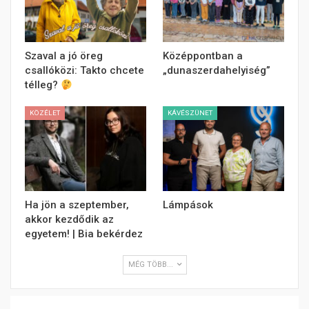
Szaval a jó öreg
Középpontban a
csallóközi: Takto chcete
„dunaszerdahelyiség”
télleg?
KÖZÉLET
KÁVÉSZÜNET
Ha jön a szeptember,
Lámpások
akkor kezdődik az
egyetem! | Bia bekérdez
MÉG TÖBB...