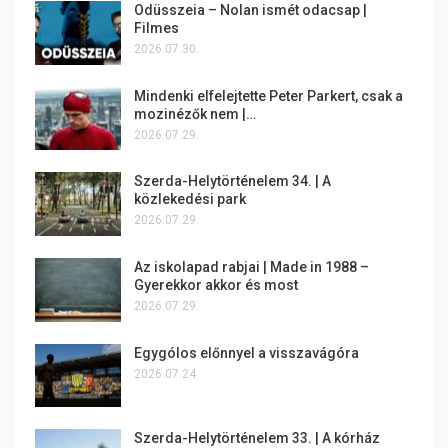
Odüsszeia – Nolan ismét odacsap |
Filmes
2026.07.30.
Mindenki elfelejtette Peter Parkert, csak a
mozinézők nem |…
2026.07.29.
Szerda-Helytörténelem 34. | A
közlekedési park
2026.07.29.
Az iskolapad rabjai | Made in 1988 –
Gyerekkor akkor és most
2026.07.29.
Egygólos előnnyel a visszavágóra
2026.07.24.
Szerda-Helytörténelem 33. | A kórház