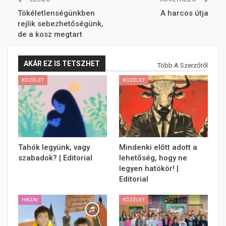
Tökéletlenségünkben
A harcos útja
rejlik sebezhetőségünk,
de a kosz megtart
AKÁR EZ IS TETSZHET
Több A Szerzőtől
KÖZÉLET
KÖZÉLET
Tahók legyünk, vagy
Mindenki előtt adott a
szabadok? | Editorial
lehetőség, hogy ne
legyen hatökör! |
Editorial
HAZAI
KÖZÉLET