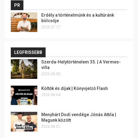
PR
Erdély a történelmünk és a kultúránk
bölcsője
2025.07.17.
LEGFRISSEBB
Szerda-Helytörténelem 35. | A Vermes-
villa
2026.08.05.
Költők és díjak | Könyvjelző Flash
2026.08.04.
Menyhárt Dodi vendége Jónás Attila |
Magunk között
2026.08.01.