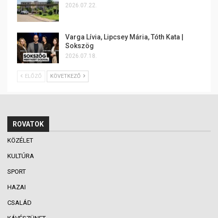
2026.07.22.
Varga Lívia, Lipcsey Mária, Tóth Kata |
Sokszög
2026.07.18.
ELŐZŐ
KÖVETKEZŐ
ROVATOK
KÖZÉLET
KULTÚRA
SPORT
HAZAI
CSALÁD