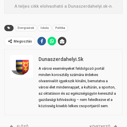
A teljes cikk elolvasható a Dunaszerdahelyi.sk-n.
Energiaárak
Iskola
Politika
Megosztás
Dunaszerdahelyi.sk
A városi eseményeket feldolgozó portál
minden korosztály számára érdekes
olvasnivalót igyekszik kínálni, bemutatva a
városi élet mindennapjait, a kultúrán, a sporton,
az oktatáson és az egészségügyön keresztül a
gazdasági kihívásokig – nem feledkezve el a
közösség kisebb lelkes csoportjairól sem.
ELŐZŐ
KÖVETKEZŐ