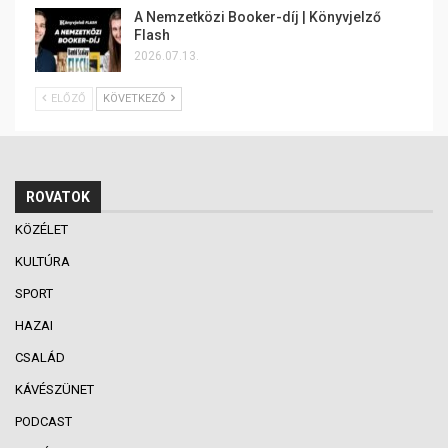
A Nemzetközi Booker-díj | Könyvjelző
Flash
2026.07.13.
ELŐZŐ
KÖVETKEZŐ
ROVATOK
KÖZÉLET
KULTÚRA
SPORT
HAZAI
CSALÁD
KÁVÉSZÜNET
PODCAST