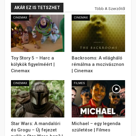
AKÁR EZ IS TETSZHET
Több A Szerzőtől
CINEMAX
CINEMAX
Toy Story 5 – Harc a
Backrooms: A világháló
kölykök figyelméért |
rémálma a mozivásznon
Cinemax
| Cinemax
CINEMAX
FILMES
Star Wars: A mandalóri
Michael – egy legenda
és Grogu – Új fejezet
születése | Filmes