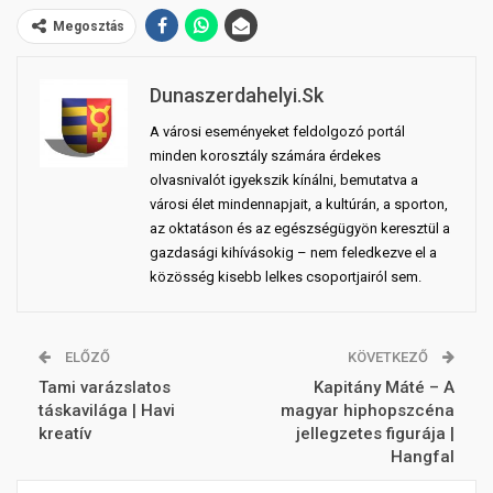
Megosztás
Dunaszerdahelyi.sk
A városi eseményeket feldolgozó portál
minden korosztály számára érdekes
olvasnivalót igyekszik kínálni, bemutatva a
városi élet mindennapjait, a kultúrán, a sporton,
az oktatáson és az egészségügyön keresztül a
gazdasági kihívásokig – nem feledkezve el a
közösség kisebb lelkes csoportjairól sem.
ELŐZŐ
KÖVETKEZŐ
Tami varázslatos
Kapitány Máté – A
táskavilága | Havi
magyar hiphopszcéna
kreatív
jellegzetes figurája |
Hangfal