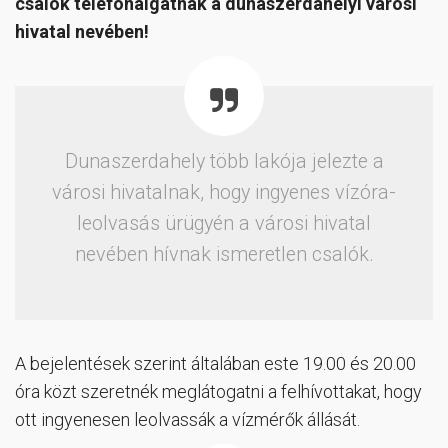
csalók telefonálgatnak a dunaszerdahelyi városi
hivatal nevében!
Dunaszerdahely több lakója jelezte a
városi hivatalnak, hogy ingyenes vízóra-
leolvasás ürügyén a városi hivatal
nevében hívnak ismeretlen csalók.
A bejelentések szerint általában este 19.00 és 20.00
óra közt szeretnék meglátogatni a felhívottakat, hogy
ott ingyenesen leolvassák a vízmérők állását.