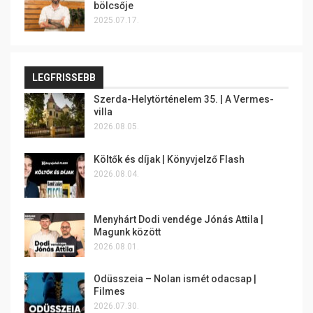
bölcsője
2025.07.17.
LEGFRISSEBB
Szerda-Helytörténelem 35. | A Vermes-
villa
2026.08.05.
Költők és díjak | Könyvjelző Flash
2026.08.04.
Menyhárt Dodi vendége Jónás Attila |
Magunk között
2026.08.01.
Odüsszeia – Nolan ismét odacsap |
Filmes
2026.07.30.