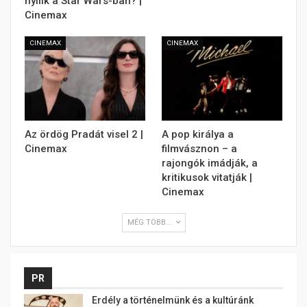
nyílik a Star Wars-ban? |
Cinemax
CINEMAX
CINEMAX
Az ördög Pradát visel 2 |
A pop királya a
Cinemax
filmvásznon – a
rajongók imádják, a
kritikusok vitatják |
Cinemax
MÉG TÖBB...
PR
Erdély a történelmünk és a kultúránk