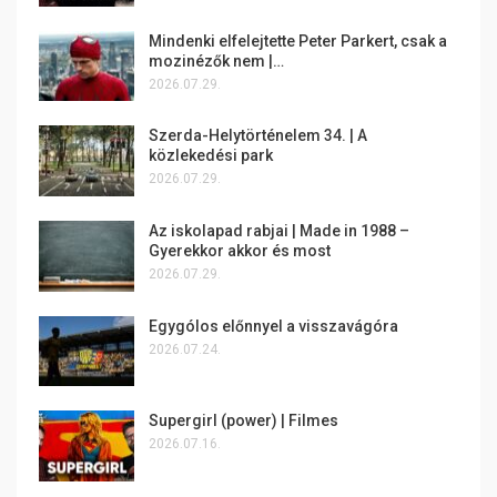
Mindenki elfelejtette Peter Parkert, csak a
mozinézők nem |…
2026.07.29.
Szerda-Helytörténelem 34. | A
közlekedési park
2026.07.29.
Az iskolapad rabjai | Made in 1988 –
Gyerekkor akkor és most
2026.07.29.
Egygólos előnnyel a visszavágóra
2026.07.24.
Supergirl (power) | Filmes
2026.07.16.