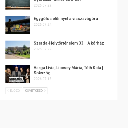
2026.07.29.
Egygólos előnnyel a visszavágóra
2026.07.24.
Szerda-Helytörténelem 33. | A kórház
2026.07.22.
Varga Lívia, Lipcsey Mária, Tóth Kata |
Sokszög
2026.07.18.
ELŐZŐ
KÖVETKEZŐ