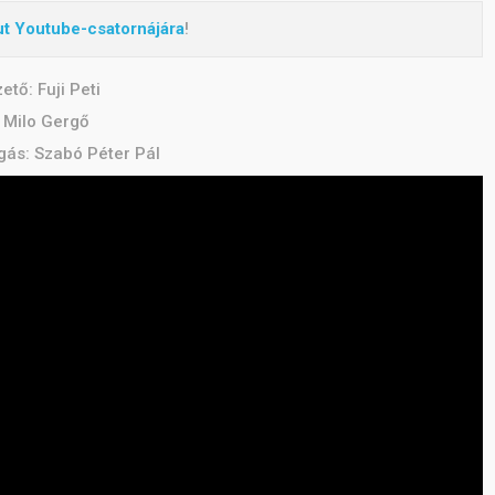
ut Youtube-csatornájára
!
tő: Fuji Peti
: Milo Gergő
gás: Szabó Péter Pál