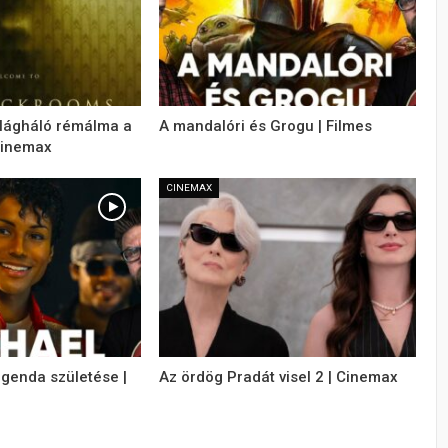
ilágháló rémálma a
A mandalóri és Grogu | Filmes
Cinemax
CINEMAX
egenda születése |
Az ördög Pradát visel 2 | Cinemax