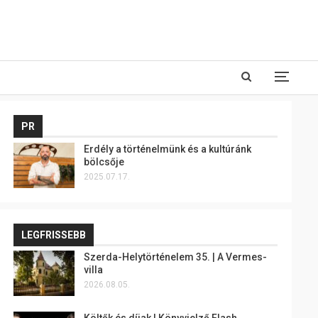
PR
Erdély a történelmünk és a kultúránk
bölcsője
2025.07.17.
LEGFRISSEBB
Szerda-Helytörténelem 35. | A Vermes-
villa
2026.08.05.
Költők és díjak | Könyvjelző Flash