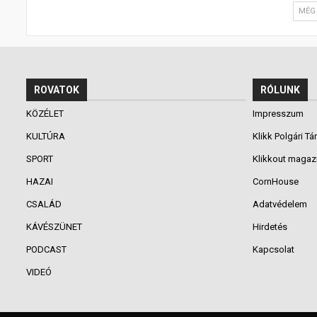
MÉG 
ROVATOK
RÓLUNK
KÖZÉLET
Impresszum
KULTÚRA
Klikk Polgári Tá
SPORT
Klikkout magaz
HAZAI
CornHouse
CSALÁD
Adatvédelem
KÁVÉSZÜNET
Hirdetés
PODCAST
Kapcsolat
VIDEÓ