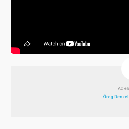
Az el
Öreg Denzel