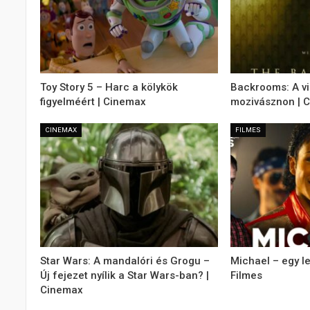
Toy Story 5 – Harc a kölykök
Backrooms: A v
figyelméért | Cinemax
mozivásznon | 
CINEMAX
FILMES
Star Wars: A mandalóri és Grogu –
Michael – egy l
Új fejezet nyílik a Star Wars-ban? |
Filmes
Cinemax