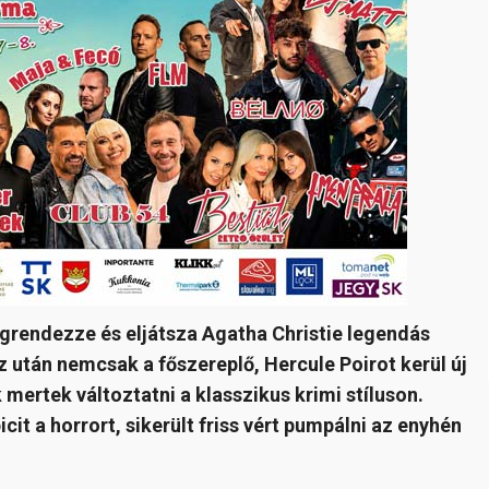
grendezze és eljátsza Agatha Christie legendás
sz után nemcsak a főszereplő, Hercule Poirot kerül új
 mertek változtatni a klasszikus krimi stíluson.
cit a horrort, sikerült friss vért pumpálni az enyhén