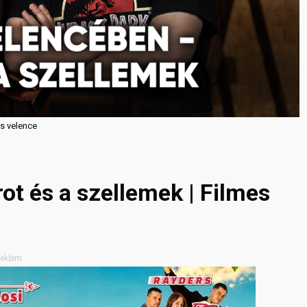
es velence
t és a szellemek | Filmes
eklám