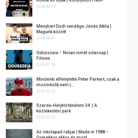
2026.08.04.
Menyhárt Dodi vendége Jónás Attila |
Magunk között
2026.08.01.
Odüsszeia – Nolan ismét odacsap |
Filmes
2026.07.30.
Mindenki elfelejtette Peter Parkert, csak a
mozinézők nem |…
2026.07.29.
Szerda-Helytörténelem 34. | A
közlekedési park
2026.07.29.
Az iskolapad rabjai | Made in 1988 –
Gyerekkor akkor és most