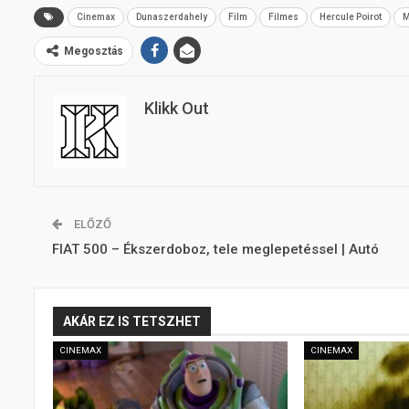
Cinemax
Dunaszerdahely
Film
Filmes
Hercule Poirot
M
Megosztás
Klikk Out
ELŐZŐ
FIAT 500 – Ékszerdoboz, tele meglepetéssel | Autó
AKÁR EZ IS TETSZHET
CINEMAX
CINEMAX