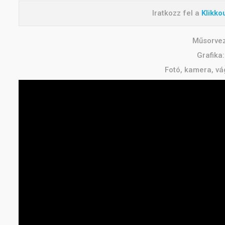
Iratkozz fel a
Klikko
Műsorveze
Grafika
Fotó, kamera, vá