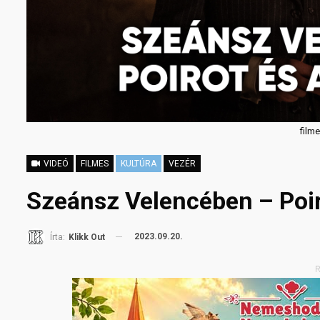
film
VIDEÓ
FILMES
KULTÚRA
VEZÉR
Szeánsz Velencében – Poiro
2023.09.20.
Írta:
Klikk Out
R