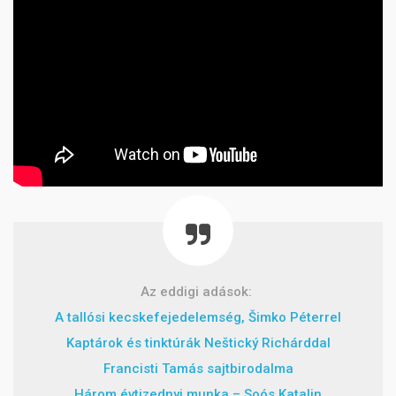
Az eddigi adások:
A tallósi kecskefejedelemség, Šimko Péterrel
Kaptárok és tinktúrák Neštický Richárddal
Francisti Tamás sajtbirodalma
Három évtizednyi munka – Soós Katalin