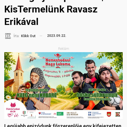
KisTermelünk Ravasz
Erikával
2023.09.22.
Írta:
Klikk Out
Reklám
Legújabb epizódunk főszereplője egy kifejezetten