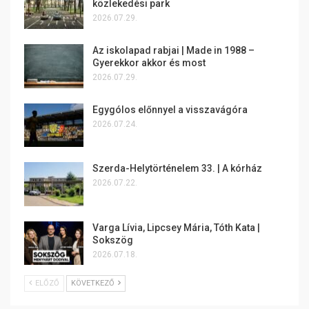
közlekedési park
2026.07.29.
Az iskolapad rabjai | Made in 1988 –
Gyerekkor akkor és most
2026.07.29.
Egygólos előnnyel a visszavágóra
2026.07.24.
Szerda-Helytörténelem 33. | A kórház
2026.07.22.
Varga Lívia, Lipcsey Mária, Tóth Kata |
Sokszög
2026.07.18.
ELŐZŐ
KÖVETKEZŐ