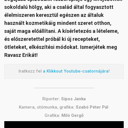
sokoldalú hölgy, aki a család által fogyasztott
élelmiszeren keresztül egészen az általuk
használt kozmetikáig mindent szeret otthon,
saját maga előállítani. A kísérletezés a lételeme,
és előszeretettel próbál ki új recepteket,
ötleteket, elkészítési módokat. Ismerjétek meg
Ravasz Erikát!
Iratkozz fel
a Klikkout Youtube-csatornájára
!
Riporter:
Sipos Janka
Kamera, utómunka, grafika:
Szabó Péter Pál
Grafika:
Miló Gergő