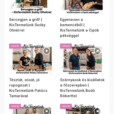
Sercegjen a grill! |
Egyenesen a
KisTermelünk Soóky
kemencéből |
Olivérrel
KisTermelünk a Cipók
pékséggel
HAZAI
HAZAI
Tésztát, sósat, jó
Szárnyasok és kisállatok
ropogósat |
a főszerepben |
KisTermelünk Patócs
KisTermelünk Bodó
Tamarával
Róberttel
HAZAI
HAZAI