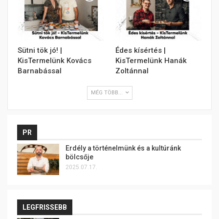
Sütni tök jó! |
Édes kísértés |
KisTermelünk Kovács
KisTermelünk Hanák
Barnabással
Zoltánnal
MÉG TÖBB...
PR
Erdély a történelmünk és a kultúránk
bölcsője
2025.07.17.
LEGFRISSEBB