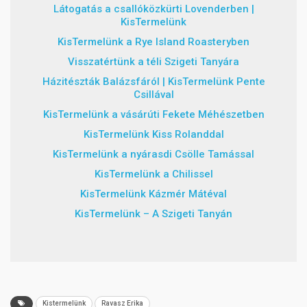
Látogatás a csallóközkürti Lovenderben |
KisTermelünk
KisTermelünk a Rye Island Roasteryben
Visszatértünk a téli Szigeti Tanyára
Házitészták Balázsfáról | KisTermelünk Pente
Csillával
KisTermelünk a vásárúti Fekete Méhészetben
KisTermelünk Kiss Rolanddal
KisTermelünk a nyárasdi Csölle Tamással
KisTermelünk a Chilissel
KisTermelünk Kázmér Mátéval
KisTermelünk – A Szigeti Tanyán
Kistermelünk
Ravasz Erika