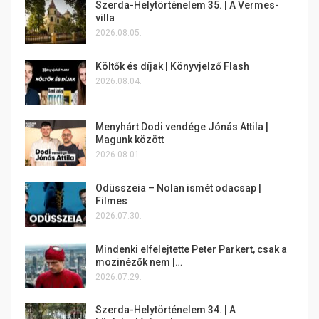
Szerda-Helytörténelem 35. | A Vermes-
villa
2026.08.05.
Költők és díjak | Könyvjelző Flash
2026.08.04.
Menyhárt Dodi vendége Jónás Attila |
Magunk között
2026.08.01.
Odüsszeia – Nolan ismét odacsap |
Filmes
2026.07.30.
Mindenki elfelejtette Peter Parkert, csak a
mozinézők nem |…
2026.07.29.
Szerda-Helytörténelem 34. | A