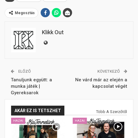
Megosztás
Klikk Out
ELŐZŐ
KÖVETKEZŐ
Tanuljunk együtt: a
Ne várd már az elején a
munka játék |
kapcsolat végét
Gyereksarok
AKÁR EZ IS TETSZHET
Több A Szerzőtől
HAZAI
HAZAI