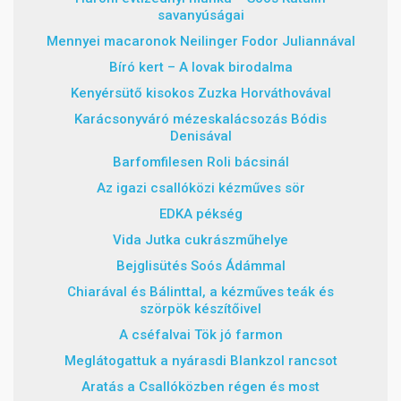
savanyúságai
Mennyei macaronok Neilinger Fodor Juliannával
Bíró kert – A lovak birodalma
Kenyérsütő kisokos Zuzka Horváthovával
Karácsonyváró mézeskalácsozás Bódis
Denisával
Barfomfilesen Roli bácsinál
Az igazi csallóközi kézműves sör
EDKA pékség
Vida Jutka cukrászműhelye
Bejglisütés Soós Ádámmal
Chiarával és Bálinttal, a kézműves teák és
szörpök készítőivel
A cséfalvai Tök jó farmon
Meglátogattuk a nyárasdi Blankzol rancsot
Aratás a Csallóközben régen és most