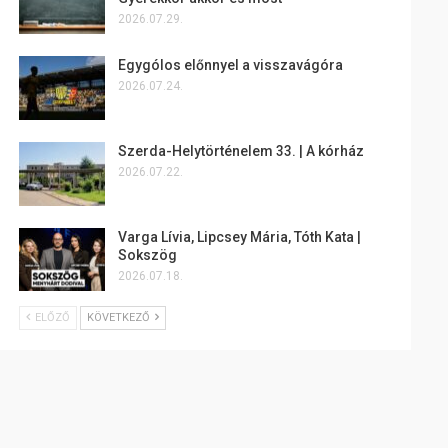
2026.07.29.
Egygólos előnnyel a visszavágóra
2026.07.24.
Szerda-Helytörténelem 33. | A kórház
2026.07.22.
Varga Lívia, Lipcsey Mária, Tóth Kata |
Sokszög
2026.07.18.
ELŐZŐ
KÖVETKEZŐ