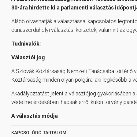
30-ára hirdette ki a parlamenti választás időpontj
Alább olvashatják a választással kapcsolatos legfont
dunaszerdahelyi választási körzetek, valamint az eg
Tudnivalók:
Választói jog
A Szlovák Köztársaság Nemzeti Tanácsába történő vál
Köztársaság minden olyan polgára, aki legkésőbb a vál
Akadályoztatást jelent a választójog gyakorlásában 
védelme érdekében, hacsak erről külön törvény pand
A választás módja
KAPCSOLÓDÓ TARTALOM