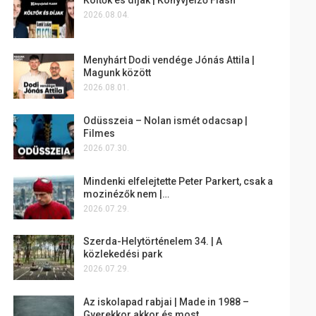
2026.08.04.
Menyhárt Dodi vendége Jónás Attila |
Magunk között
2026.08.01.
Odüsszeia – Nolan ismét odacsap |
Filmes
2026.07.30.
Mindenki elfelejtette Peter Parkert, csak a
mozinézők nem |…
2026.07.29.
Szerda-Helytörténelem 34. | A
közlekedési park
2026.07.29.
Az iskolapad rabjai | Made in 1988 –
Gyerekkor akkor és most