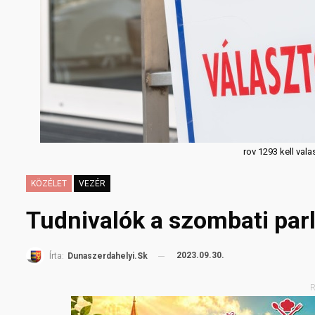
rov 1293 kell val
KÖZÉLET
VEZÉR
Tudnivalók a szombati parl
2023.09.30.
Írta:
Dunaszerdahelyi.sk
R