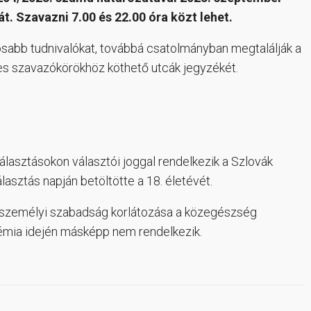
át. Szavazni 7.00 és 22.00 óra közt lehet.
osabb tudnivalókat, továbbá csatolmányban megtalálják a
yes szavazókörökhöz köthető utcák jegyzékét.
asztásokon választói joggal rendelkezik a Szlovák
asztás napján betöltötte a 18. életévét.
a személyi szabadság korlátozása a közegészség
émia idején másképp nem rendelkezik.