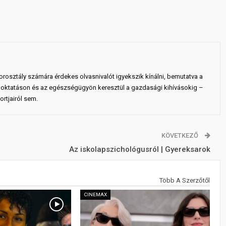
rosztály számára érdekes olvasnivalót igyekszik kínálni, bemutatva a
 az oktatáson és az egészségügyön keresztül a gazdasági kihívásokig –
rtjairól sem.
KÖVETKEZŐ
Az iskolapszichológusról | Gyereksarok
Több A Szerzőtől
CINEMAX