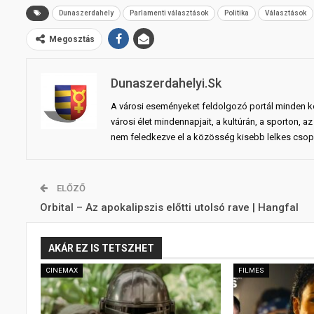
Dunaszerdahely
Parlamenti választások
Politika
Választások
Megosztás
Dunaszerdahelyi.sk
A városi eseményeket feldolgozó portál minden ko
városi élet mindennapjait, a kultúrán, a sporton,
nem feledkezve el a közösség kisebb lelkes csopo
ELŐZŐ
Orbital – Az apokalipszis előtti utolsó rave | Hangfal
AKÁR EZ IS TETSZHET
CINEMAX
FILMES