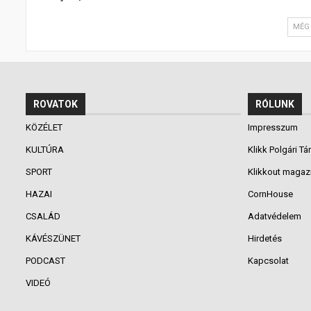
MÉG 
ROVATOK
RÓLUNK
KÖZÉLET
Impresszum
KULTÚRA
Klikk Polgári Tá
SPORT
Klikkout magaz
HAZAI
CornHouse
CSALÁD
Adatvédelem
KÁVÉSZÜNET
Hirdetés
PODCAST
Kapcsolat
VIDEÓ