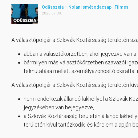
Odüsszeia – Nolan ismét odacsap | Filmes
2026.07.30.
A választópolgár a Szlovák Köztársaság területén sz
abban a választókörzetben, ahol jegyezve van a
bármilyen más választókörzetben szavazói igazol
felmutatása mellett személyazonosító okirattal i
A választópolgár a Szlovák Köztársaság területén kívü
nem rendelkezik állandó lakhellyel a Szlovák Köz
jegyzékében van bejegyezve,
a Szlovák Köztársaság területén állandó lakhellye
területén kívül tartózkodik, és kérelem alapján 