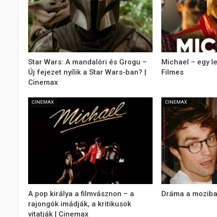
Star Wars: A mandalóri és Grogu –
Michael – egy l
Új fejezet nyílik a Star Wars-ban? |
Filmes
Cinemax
CINEMAX
CINEMAX
A pop királya a filmvásznon – a
Dráma a moziba
rajongók imádják, a kritikusok
vitatják | Cinemax