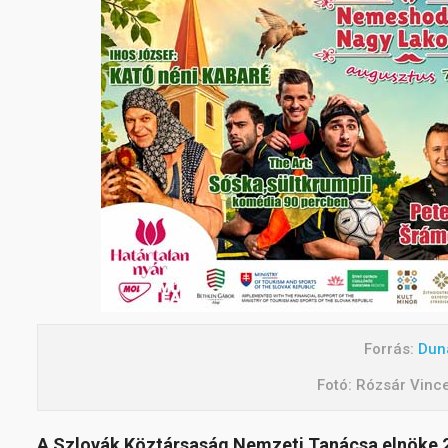
Forrás:
Dun
Fotó: Rózsár Vinc
A Szlovák Köztársaság Nemzeti Tanácsa elnöke 