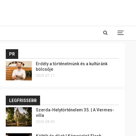
PR
Erdély a történelmünk és a kultúránk
bölcsője
2025.07.17.
LEGFRISSEBB
Szerda-Helytörténelem 35. | A Vermes-
villa
2026.08.05.
Költők és díjak | Könyvjelző Flash