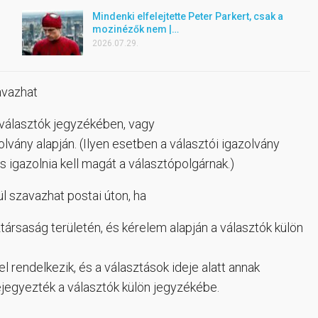
Mindenki elfelejtette Peter Parkert, csak a
mozinézők nem |…
2026.07.29.
avazhat
 választók jegyzékében, vagy
vány alapján. (Ilyen esetben a választói igazolvány
s igazolnia kell magát a választópolgárnak.)
l szavazhat postai úton, ha
társaság területén, és kérelem alapján a választók külön
l rendelkezik, és a választások ideje alatt annak
bejegyezték a választók külön jegyzékébe.