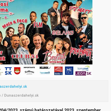
aszerdahelyi.sk
e / Dunaszerdahelyi.sk
204/2023. számú határozatával 2023. szeptember