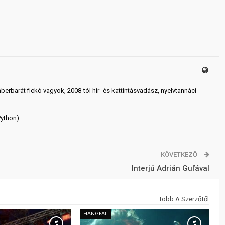
mberbarát fickó vagyok, 2008-tól hír- és kattintásvadász, nyelvtannáci
Python)
KÖVETKEZŐ
Interjú Adrián Guľával
Több A Szerzőtől
HANGFAL