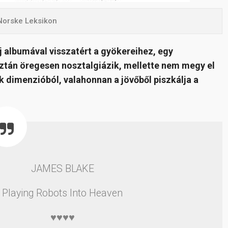
 Norske Leksikon
j albumával visszatért a gyökereihez, egy
sztán öregesen nosztalgiázik, mellette nem megy el
ik dimenzióból, valahonnan a jövőből piszkálja a
JAMES BLAKE
Playing Robots Into Heaven
♥♥♥♥