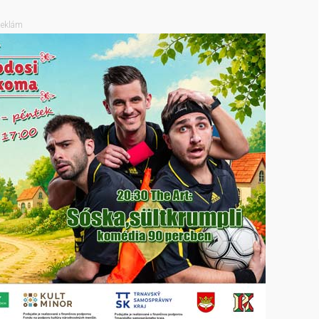
eklám