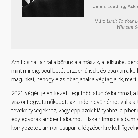
Jelen: Loading, Ask
Múlt:
Limit To Your L
Wilhelm S
Amit csinál, azzal a bőrünk alá mászik, a lelkünket pen
mint mindig, soul betétjei zseniálisak, és csak arra k
magunkat, nehogy elzsibbadjanak a végtagjaink, mert m
2021 végén jelentkezett legutóbb stúdióalbummal, a 
viszont együttműködött az Endel nevű német vállalatt
tevékenységekhez, vagy épp azok hiányához, a pihené
egy egyórás ambient albumot. Blake ritmusos albumj
környezetet, amikor csupán a légzésünkre kell figyeln