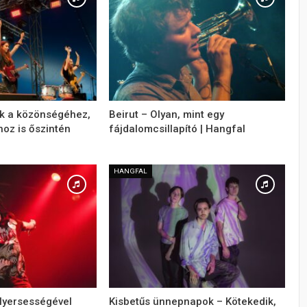
 a közönségéhez,
Beirut – Olyan, mint egy
z is őszintén
fájdalomcsillapító | Hangfal
HANGFAL
 Nyersességével
Kisbetűs ünnepnapok – Kötekedik,