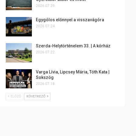
2026.07.29.
Egygólos előnnyel a visszavágóra
2026.07.24.
Szerda-Helytörténelem 33. | A kórház
2026.07.22.
Varga Lívia, Lipcsey Mária, Tóth Kata |
Sokszög
2026.07.18.
ELŐZŐ
KÖVETKEZŐ