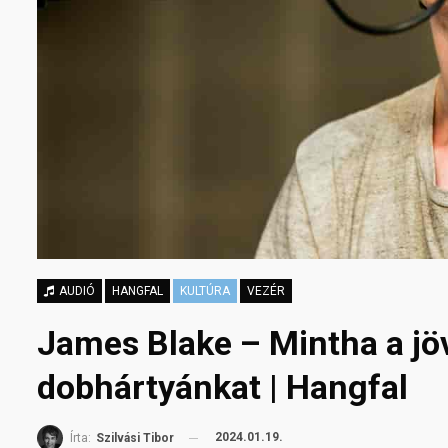
AUDIÓ
HANGFAL
KULTÚRA
VEZÉR
James Blake – Mintha a jöv
dobhártyánkat | Hangfal
2024.01.19.
Írta:
Szilvási Tibor