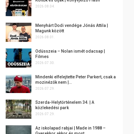
2026.08.04.
Menyhárt Dodi vendége Jónás Attila |
Magunk között
2026.08.01.
Odüsszeia – Nolan ismét odacsap |
Filmes
2026.07.30.
Mindenki elfelejtette Peter Parkert, csak a
mozinézők nem |…
2026.07.29.
Szerda-Helytörténelem 34. | A
közlekedési park
2026.07.29.
Az iskolapad rabjai | Made in 1988 –
Gyerekkor akkor és most