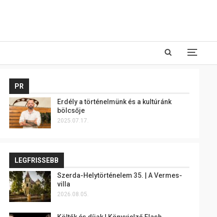
PR
Erdély a történelmünk és a kultúránk
bölcsője
2025.07.17.
LEGFRISSEBB
Szerda-Helytörténelem 35. | A Vermes-
villa
2026.08.05.
Költők és díjak | Könyvjelző Flash