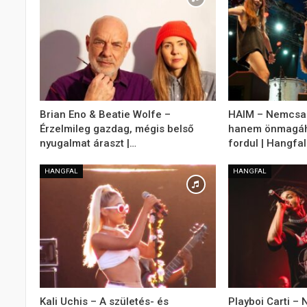
Brian Eno & Beatie Wolfe –
HAIM – Nemcsak
Érzelmileg gazdag, mégis belső
hanem önmagáho
nyugalmat áraszt |…
fordul | Hangfal
HANGFAL
HANGFAL
Kali Uchis – A születés- és
Playboi Carti –