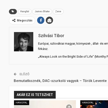
Hangfal
James Blake
Zene
Megosztás
Szilvási Tibor
Európai, szlovákiai magyar, környezet-, állat- és e
firkász.
„Always Look on the Bright Side of Life“ (Monthy 
ELŐZŐ
Bemutatkoznék, DAC-szurkoló vagyok – Török Levente
AKÁR EZ IS TETSZHET
HANGFAL
HANGFAL