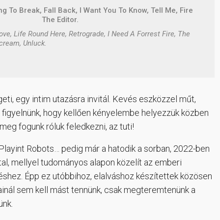
ing To Break,
Fall Back, I Want You To Know,
Tell Me, Fire
The Editor.
ove, Life Round Here, Retrograde, I Need A Forrest Fire, The
cream, Unluck.
geti, egy intim utazásra invitál. Kevés eszközzel műt,
ell figyelnünk, hogy kellően kényelembe helyezzük közben
eg fogunk róluk feledkezni, az tuti!
Playint Robots… pedig már a hatodik a sorban, 2022-ben
al, mellyel tudományos alapon közelít az emberi
shez. Épp ez utóbbihoz, elalváshoz készítettek közösen
ainál sem kell mást tennünk, csak megteremtenünk a
ünk.