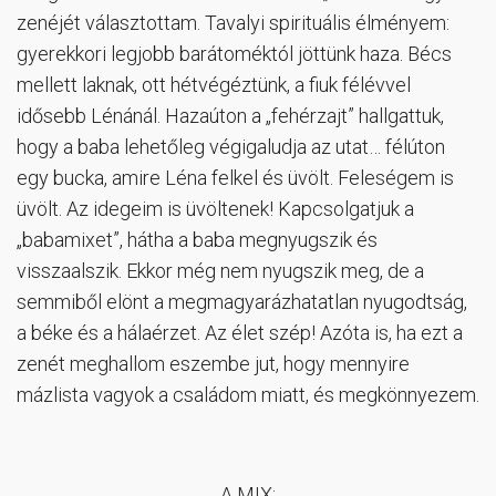
zenéjét választottam. Tavalyi spirituális élményem:
gyerekkori legjobb barátoméktól jöttünk haza. Bécs
mellett laknak, ott hétvégéztünk, a fiuk félévvel
idősebb Lénánál. Hazaúton a „fehérzajt” hallgattuk,
hogy a baba lehetőleg végigaludja az utat… félúton
egy bucka, amire Léna felkel és üvölt. Feleségem is
üvölt. Az idegeim is üvöltenek! Kapcsolgatjuk a
„babamixet”, hátha a baba megnyugszik és
visszaalszik. Ekkor még nem nyugszik meg, de a
semmiből elönt a megmagyarázhatatlan nyugodtság,
a béke és a hálaérzet. Az élet szép! Azóta is, ha ezt a
zenét meghallom eszembe jut, hogy mennyire
mázlista vagyok a családom miatt, és megkönnyezem.
A MIX: