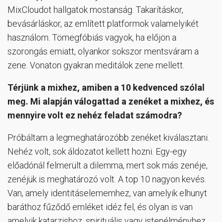
MixCloudot hallgatok mostanság. Takarításkor,
bevásárláskor, az említett platformok valamelyikét
használom. Tömegfóbiás vagyok, ha előjön a
szorongás emiatt, olyankor sokszor mentsváram a
zene. Vonaton gyakran meditálok zene mellett.
Térjünk a mixhez, amiben a 10 kedvenced szólal
meg. Mi alapján válogattad a zenéket a mixhez, és
mennyire volt ez nehéz feladat számodra?
Próbáltam a legmeghatározóbb zenéket kiválasztani.
Nehéz volt, sok áldozatot kellett hozni. Egy-egy
előadónál felmerült a dilemma, mert sok más zenéje,
zenéjük is meghatározó volt. A top 10 nagyon kevés.
Van, amely identitáselememhez, van amelyik elhunyt
baráthoz fűződő emléket idéz fel, és olyan is van
amelyik katarzishoz, spirituális vagy istenélményhez