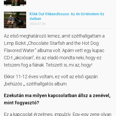
Klikk Out Vikkendhouse: Az én történetem tíz
dalban
2025.07.06.
Az első meghatározó lemez, amit széthallgattam a
Limp Bizkit „Chocolate Starfish and the Hot Dog
Flavored Water” albuma volt. Apám vett egy kupac
CD-t „akciósan”, és az eladó mondta neki, hogy ez
tetszeni fog a fiának. Tetszett is, mi az, hogy!
Ekkor 11-12 éves voltam, ez volt az első igazán
„behúzós „, széthallgatós album.
Ezekután ma milyen kapcsolatban állsz a zenével,
mint fogyasztó?
Ez a kapcsolat érzelmes, impulzív. Egy-egy zene olyan