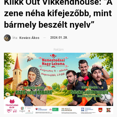
Klikk Out Vikkendhouse: “A
zene néha kifejezőbb, mint
bármely beszélt nyelv”
2024.01.28.
Írta:
Kovács Ákos
Reklám