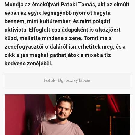
Mondja az érsekújvári Pataki Tamás, aki az elmúlt
évben az egyik legnagyobb nyomot hagyta
bennem, mint kultúrember, és mint polgári
aktivista. Elfoglalt családapaként is a közjóert
küzd, mellette mindene a zene. Tomit ma a
zenefogyasztói oldaláról ismerhetitek meg, és a
cikk alján meghallgathatjátok a mixet a tíz
kedvenc zenéjéből.
Fotók: Ugróczky István