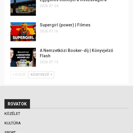
2026.07.24.
Supergirl (power) | Filmes
2026.07.16.
A Nemzetközi Booker-díj | Könyvjelző
Flash
2026.07.13.
ELŐZŐ
KÖVETKEZŐ
ROVATOK
KÖZÉLET
KULTÚRA
SPORT