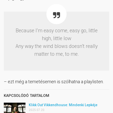
Because I’m easy come, easy go, little
high, little low
Any way the wind blows doesn’t really
matter to me, to me.
– ezt még a temetésemen is szólhatna a playlisten.
KAPCSOLÓDÓ TARTALOM
Klikk Out Vikkendhouse: Mindenki Lepkéje
2025.07.20.