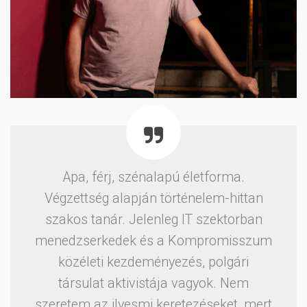
Apa, férj, szénalapú életforma.
Végzettség alapján történelem-hittan
szakos tanár. Jelenleg IT szektorban
menedzserkedek és a Kompromisszum
közéleti kezdeményezés, polgári
társulat aktivistája vagyok. Nem
szeretem az ilyesmi keretezéseket, mert