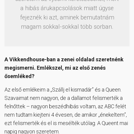
a hibás árukapcsolások miatt úgyse
fejeznék ki azt, aminek bemutatnám
magam sokkal-sokkal több sorban.
A Vikkendhouse-ban a zenei oldalad szeretnénk
megismerni. Emlékszel, mi az első zenés
ősemléked?
Az első emlékeim a „Szállj el kismadár” és a Queen.
Szavaimat nem nagyon, de a dallamot felismerték a
felnőttek – nagyon beszédhibás voltam, az ABC felét
nem tudtam kiejteni 4 évesen, de amikor „énekeltem”,
ezt felismerték és el is mesélték utólag. A Queent mai
napig nagyon szeretem.