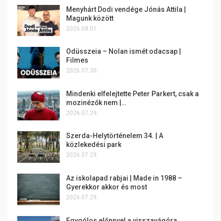
Menyhárt Dodi vendége Jónás Attila |
Magunk között
2026.08.01.
Odüsszeia – Nolan ismét odacsap |
Filmes
2026.07.30.
Mindenki elfelejtette Peter Parkert, csak a
mozinézők nem |…
2026.07.29.
Szerda-Helytörténelem 34. | A
közlekedési park
2026.07.29.
Az iskolapad rabjai | Made in 1988 –
Gyerekkor akkor és most
2026.07.29.
Egygólos előnnyel a visszavágóra