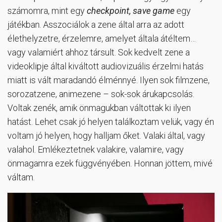
számomra, mint egy
checkpoint, save game
egy
játékban. Asszociálok a zene által arra az adott
élethelyzetre, érzelemre, amelyet általa átéltem…
vagy valamiért ahhoz társult. Sok kedvelt zene a
videoklipje által kiváltott audiovizuális érzelmi hatás
miatt is vált maradandó élménnyé. Ilyen sok filmzene,
sorozatzene, animezene – sok-sok árukapcsolás.
Voltak zenék, amik önmagukban váltottak ki ilyen
hatást. Lehet csak jó helyen találkoztam velük, vagy én
voltam jó helyen, hogy halljam őket. Valaki által, vagy
valahol. Emlékeztetnek valakire, valamire, vagy
önmagamra ezek függvényében. Honnan jöttem, mivé
váltam.