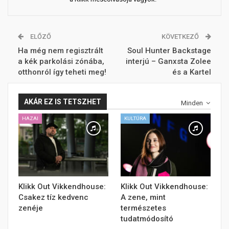
ELŐZŐ
KÖVETKEZŐ
Ha még nem regisztrált
Soul Hunter Backstage
a kék parkolási zónába,
interjú – Ganxsta Zolee
otthonról így teheti meg!
és a Kartel
AKÁR EZ IS TETSZHET
Minden
HAZAI
KULTÚRA
Klikk Out Vikkendhouse:
Klikk Out Vikkendhouse:
Csakez tíz kedvenc
A zene, mint
zenéje
természetes
tudatmódosító