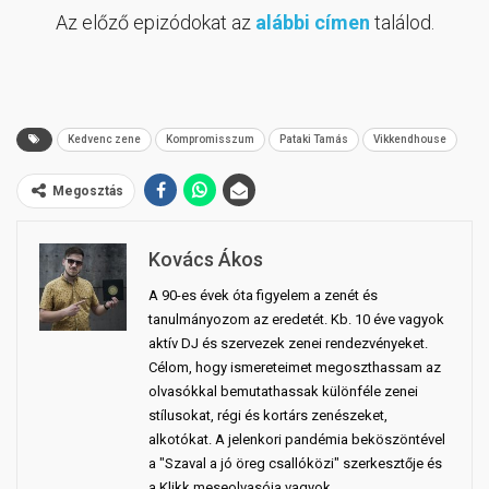
Az előző epizódokat az
alábbi címen
találod.
Kedvenc zene
Kompromisszum
Pataki Tamás
Vikkendhouse
Megosztás
Kovács Ákos
A 90-es évek óta figyelem a zenét és
tanulmányozom az eredetét. Kb. 10 éve vagyok
aktív DJ és szervezek zenei rendezvényeket.
Célom, hogy ismereteimet megoszthassam az
olvasókkal bemutathassak különféle zenei
stílusokat, régi és kortárs zenészeket,
alkotókat. A jelenkori pandémia beköszöntével
a "Szaval a jó öreg csallóközi" szerkesztője és
a Klikk meseolvasója vagyok.