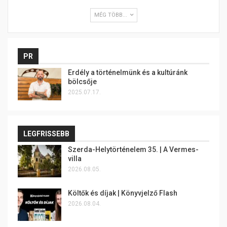
MÉG TÖBB...
PR
Erdély a történelmünk és a kultúránk
bölcsője
2025.07.17.
LEGFRISSEBB
Szerda-Helytörténelem 35. | A Vermes-
villa
2026.08.05.
Költők és díjak | Könyvjelző Flash
2026.08.04.