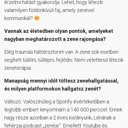
érzelmi hatást gyakorolja. Lehet, hogy létezik
valamilyen földönkívüli faj, amely zenével
kommunikál?
Vannak az életedben olyan pontok, amelyeket
nagyban meghatározott a zene rajongása?
Elég traumás háttérsztorim van. A zene sok esetben
segített túlélni, túllépni, fejlődni. Nem véletlenül létezik
zeneterápia.
Manapság mennyi időt töltesz zenehallgatással,
és milyen platformokon hallgatsz zenét?
Változó. Valószínűleg a Spotify évértékelőben a
legtöbb embert lenyomnám a 140 000 perccel. Ennek
nagy része azonban a 2 éves kislányunk, Lénának a
fehérzaj podcast „zenéje”. Emellett Youtube és