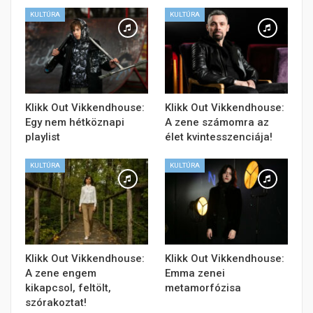
KULTÚRA
KULTÚRA
Klikk Out Vikkendhouse:
Klikk Out Vikkendhouse:
Egy nem hétköznapi
A zene számomra az
playlist
élet kvintesszenciája!
KULTÚRA
KULTÚRA
Klikk Out Vikkendhouse:
Klikk Out Vikkendhouse:
A zene engem
Emma zenei
kikapcsol, feltölt,
metamorfózisa
szórakoztat!