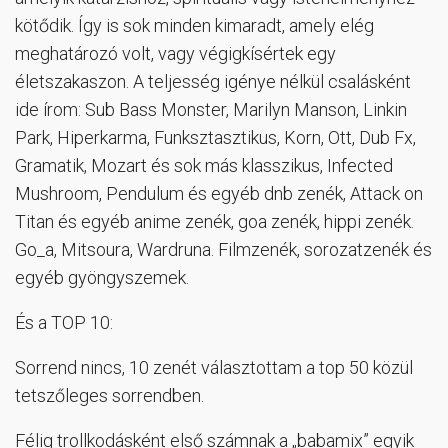
kötődik. Így is sok minden kimaradt, amely elég
meghatározó volt, vagy végigkísértek egy
életszakaszon. A teljesség igénye nélkül csalásként
ide írom: Sub Bass Monster, Marilyn Manson, Linkin
Park, Hiperkarma, Funksztasztikus, Korn, Ott, Dub Fx,
Gramatik, Mozart és sok más klasszikus, Infected
Mushroom, Pendulum és egyéb dnb zenék, Attack on
Titan és egyéb anime zenék, goa zenék, hippi zenék.
Go_a, Mitsoura, Wardruna. Filmzenék, sorozatzenék és
egyéb gyöngyszemek.
És a TOP 10:
Sorrend nincs, 10 zenét választottam a top 50 közül
tetszőleges sorrendben.
Félig trollkodásként első számnak a „babamix” egyik