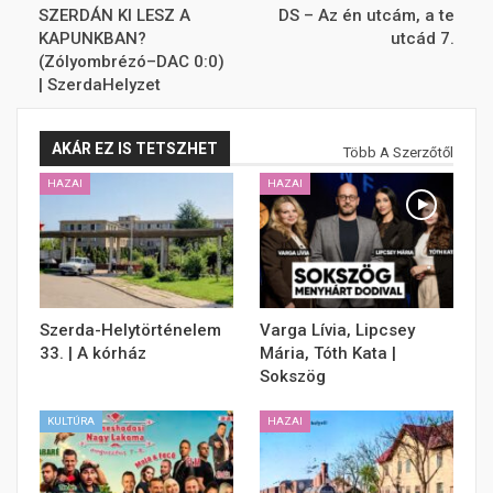
SZERDÁN KI LESZ A
DS – Az én utcám, a te
KAPUNKBAN?
utcád 7.
(Zólyombrézó–DAC 0:0)
| SzerdaHelyzet
AKÁR EZ IS TETSZHET
Több A Szerzőtől
HAZAI
HAZAI
Szerda-Helytörténelem
Varga Lívia, Lipcsey
33. | A kórház
Mária, Tóth Kata |
Sokszög
KULTÚRA
HAZAI