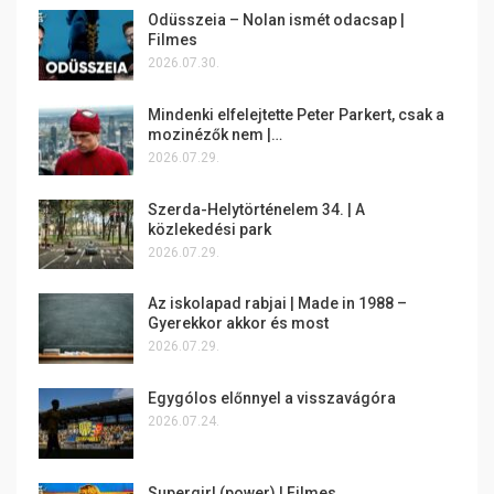
Odüsszeia – Nolan ismét odacsap |
Filmes
2026.07.30.
Mindenki elfelejtette Peter Parkert, csak a
mozinézők nem |…
2026.07.29.
Szerda-Helytörténelem 34. | A
közlekedési park
2026.07.29.
Az iskolapad rabjai | Made in 1988 –
Gyerekkor akkor és most
2026.07.29.
Egygólos előnnyel a visszavágóra
2026.07.24.
Supergirl (power) | Filmes