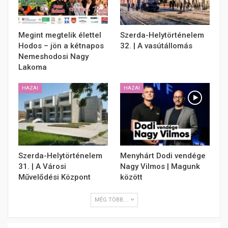
Megint megtelik élettel
Szerda-Helytörténelem
Hodos – jön a kétnapos
32. | A vasútállomás
Nemeshodosi Nagy
Lakoma
HAZAI
HAZAI
Szerda-Helytörténelem
Menyhárt Dodi vendége
31. | A Városi
Nagy Vilmos | Magunk
Művelődési Központ
között
MÉG TÖBB...