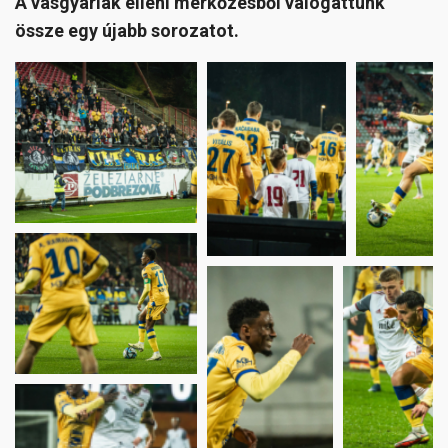
A vasgyáriak elleni mérkőzésből válogattunk
össze egy újabb sorozatot.