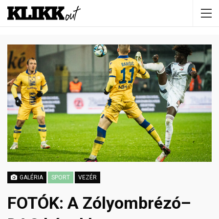
GALÉRIA
SPORT
VEZÉR
FOTÓK: A Zólyombrézó–