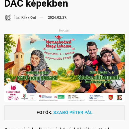
DAC képekben
2024.02.27.
Írta:
Klikk Out
Reklám
FOTÓK:
SZABÓ PÉTER PÁL