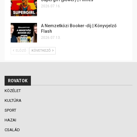
2026.07.16.
A Nemzetközi Booker-díj | Könyvjelző
Flash
2026.07.13.
ELŐZŐ
KÖVETKEZŐ
ROVATOK
KÖZÉLET
KULTÚRA
SPORT
HAZAI
CSALÁD