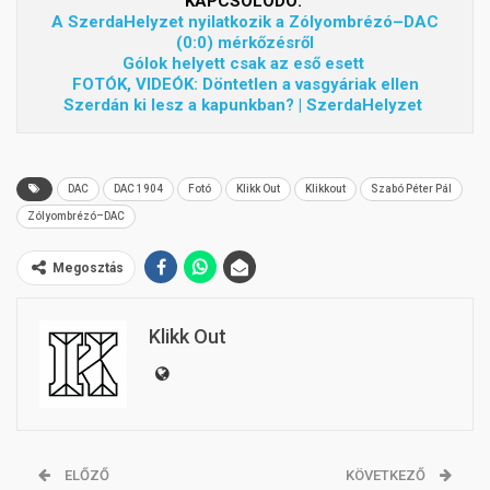
KAPCSOLÓDÓ:
A SzerdaHelyzet nyilatkozik a Zólyombrézó–DAC
(0:0) mérkőzésről
Gólok helyett csak az eső esett
FOTÓK, VIDEÓK: Döntetlen a vasgyáriak ellen
Szerdán ki lesz a kapunkban? | SzerdaHelyzet
DAC
DAC 1904
Fotó
Klikk Out
Klikkout
Szabó Péter Pál
Zólyombrézó–DAC
Megosztás
Klikk Out
ELŐZŐ
KÖVETKEZŐ