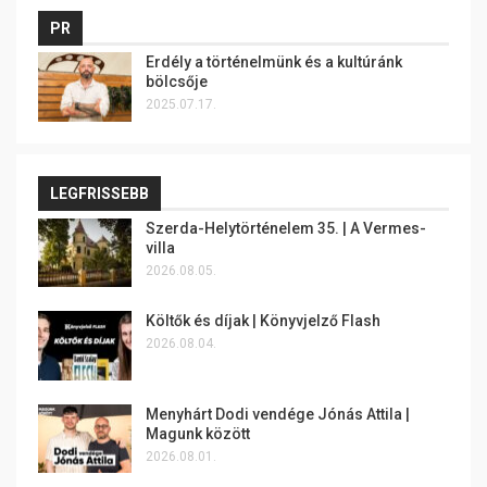
PR
Erdély a történelmünk és a kultúránk
bölcsője
2025.07.17.
LEGFRISSEBB
Szerda-Helytörténelem 35. | A Vermes-
villa
2026.08.05.
Költők és díjak | Könyvjelző Flash
2026.08.04.
Menyhárt Dodi vendége Jónás Attila |
Magunk között
2026.08.01.