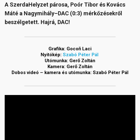
A SzerdaHelyzet párosa, Poór Tibor és Kovács
Máté a Nagymihály–DAC (0:3) mérkőzésekről
beszélgetett. Hajrá, DAC!
Grafika: Gocoň Laci
Nyitókép:
Szabó Péter Pál
Utómunka: Gerő Zoltán
Kamera: Gerő Zoltán
Dobos videó – kamera és utómunka:
Szabó Péter Pál