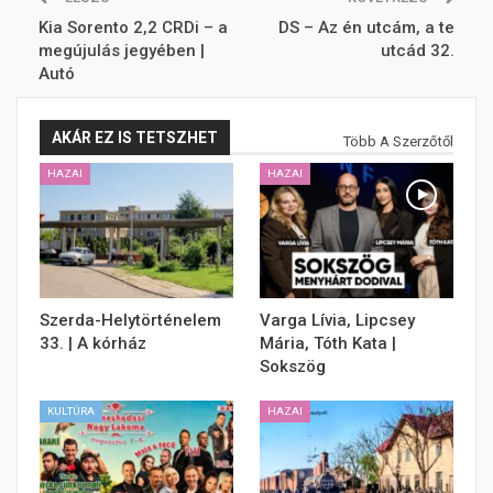
Kia Sorento 2,2 CRDi – a
DS – Az én utcám, a te
megújulás jegyében |
utcád 32.
Autó
AKÁR EZ IS TETSZHET
Több A Szerzőtől
HAZAI
HAZAI
Szerda-Helytörténelem
Varga Lívia, Lipcsey
33. | A kórház
Mária, Tóth Kata |
Sokszög
KULTÚRA
HAZAI