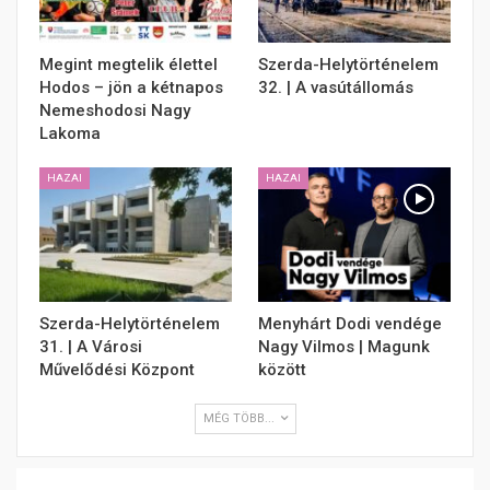
Megint megtelik élettel
Szerda-Helytörténelem
Hodos – jön a kétnapos
32. | A vasútállomás
Nemeshodosi Nagy
Lakoma
HAZAI
HAZAI
Szerda-Helytörténelem
Menyhárt Dodi vendége
31. | A Városi
Nagy Vilmos | Magunk
Művelődési Központ
között
MÉG TÖBB...