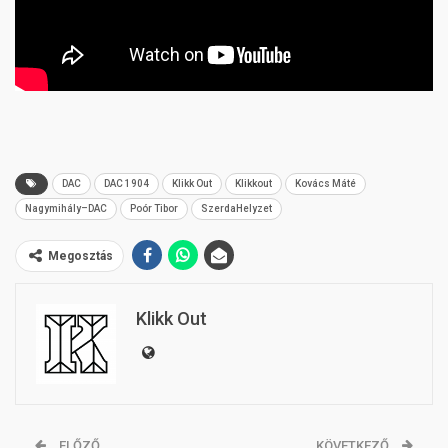
DAC
DAC 1904
Klikk Out
Klikkout
Kovács Máté
Nagymihály–DAC
Poór Tibor
SzerdaHelyzet
Megosztás
Klikk Out
ELŐZŐ
KÖVETKEZŐ