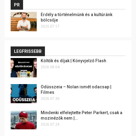
PR
Erdély a történelmünk és a kultúránk
bölcsője
2025.07.17.
LEGFRISSEBB
Költők és díjak | Könyvjelző Flash
2026.08.04.
Odüsszeia – Nolan ismét odacsap |
Filmes
2026.07.30.
Mindenki elfelejtette Peter Parkert, csak a
mozinézők nem |…
2026.07.29.