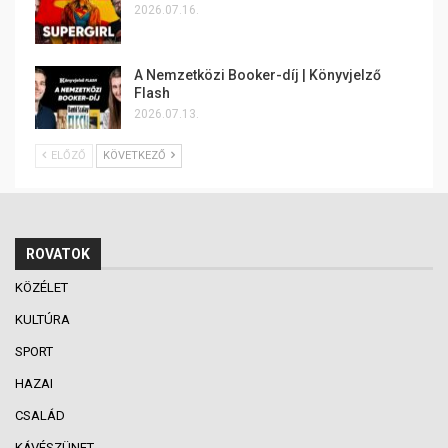
2026.07.16.
A Nemzetközi Booker-díj | Könyvjelző
Flash
2026.07.13.
ELŐZŐ
KÖVETKEZŐ
ROVATOK
KÖZÉLET
KULTÚRA
SPORT
HAZAI
CSALÁD
KÁVÉSZÜNET