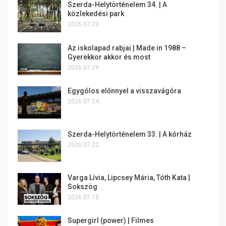
Szerda-Helytörténelem 34. | A
közlekedési park
2026.07.29.
Az iskolapad rabjai | Made in 1988 –
Gyerekkor akkor és most
2026.07.29.
Egygólos előnnyel a visszavágóra
2026.07.24.
Szerda-Helytörténelem 33. | A kórház
2026.07.22.
Varga Lívia, Lipcsey Mária, Tóth Kata |
Sokszög
2026.07.18.
Supergirl (power) | Filmes