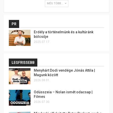
MÉG TÖBB...
PR
Erdély a történelmünk és a kultúránk
bölcsője
2025.07.17.
LEGFRISSEBB
Menyhárt Dodi vendége Jónás Attila |
Magunk között
2026.08.01.
Odüsszeia – Nolan ismét odacsap |
Filmes
2026.07.30.