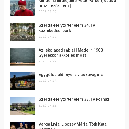
Mindenki elfelejtette Peter Parkert, csak a
mozinézők nem |…
2026.07.29.
Szerda-Helytörténelem 34. | A
közlekedési park
2026.07.29.
Az iskolapad rabjai | Made in 1988 –
Gyerekkor akkor és most
2026.07.29.
Egygólos előnnyel a visszavágóra
2026.07.24.
Szerda-Helytörténelem 33. | A kórház
2026.07.22.
Varga Lívia, Lipcsey Mária, Tóth Kata |