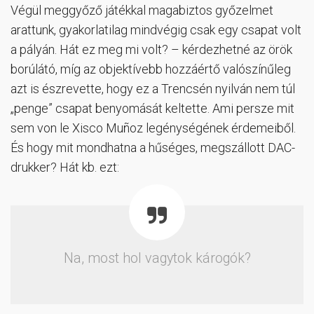
Végül meggyőző játékkal magabiztos győzelmet
arattunk, gyakorlatilag mindvégig csak egy csapat volt
a pályán. Hát ez meg mi volt? – kérdezhetné az örök
borúlátó, míg az objektívebb hozzáértő valószínűleg
azt is észrevette, hogy ez a Trencsén nyilván nem túl
„penge” csapat benyomását keltette. Ami persze mit
sem von le Xisco Muñoz legénységének érdemeiből.
És hogy mit mondhatna a hűséges, megszállott DAC-
drukker? Hát kb. ezt:
Na, most hol vagytok károgók?