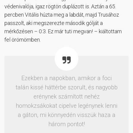
védenivalója, igaz rögtön duplázott is. Aztán a 65.
percben Vitális húzta meg a labdát, majd Trusához
passzolt, aki megszerezte második gólját a
mérkőzésen – 0:3. Ez már tuti megvan! – kiáltottam
fel örömömben.
Ezekben a napokban, amikor a foci
talán kissé háttérbe szorult, és nagyobb
erénynek számított nehéz
homokzsákokat cipelve legénynek lenni
a gáton, mi könnyedén visszük haza a
három pontot!