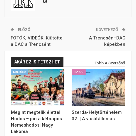
ELŐZŐ
KÖVETKEZŐ
FOTÓK, VIDEÓK: Kiütötte
A Trencsén–DAC
a DAC a Trencsént
képekben
AKÁR EZ IS TETSZHET
Több A Szerzőtől
KULTÚRA
HAZAI
Megint megtelik élettel
Szerda-Helytörténelem
Hodos – jön a kétnapos
32. | A vasútállomás
Nemeshodosi Nagy
Lakoma