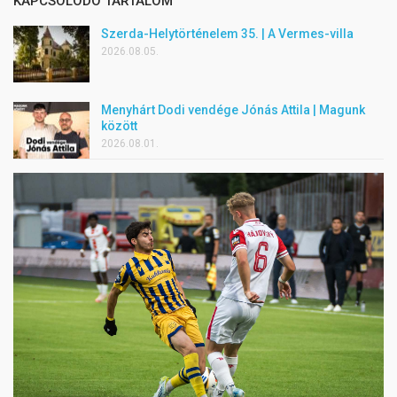
KAPCSOLÓDÓ TARTALOM
Szerda-Helytörténelem 35. | A Vermes-villa
2026.08.05.
Menyhárt Dodi vendége Jónás Attila | Magunk
között
2026.08.01.