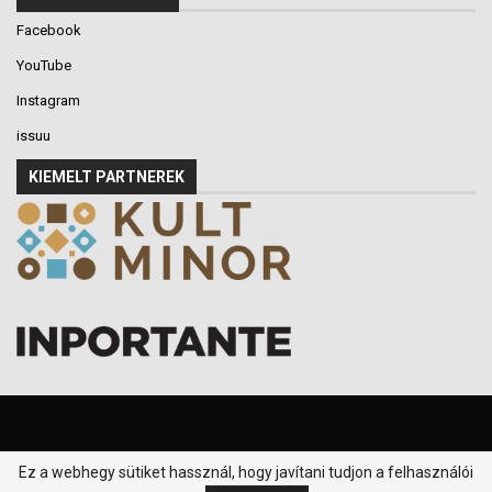
Facebook
YouTube
Instagram
issuu
KIEMELT PARTNEREK
Ez a webhegy sütiket hassznál, hogy javítani tudjon a felhasználói
© 2016-2026 - Klikk P.T. - Minden jog fenntartva.