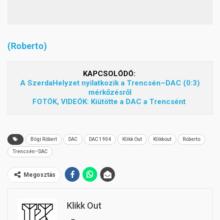
(Roberto)
KAPCSOLÓDÓ:
A SzerdaHelyzet nyilatkozik a Trencsén–DAC (0:3)
mérkőzésről
FOTÓK, VIDEÓK: Kiütötte a DAC a Trencsént
Bögi Róbert
DAC
DAC 1904
Klikk Out
Klikkout
Roberto
Trencsén–DAC
Megosztás
Klikk Out