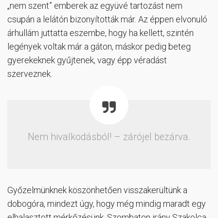
„nem szent” emberek az együvé tartozást nem
csupán a lelátón bizonyították már. Az éppen elvonuló
árhullám juttatta eszembe, hogy ha kellett, szintén
legények voltak már a gáton, máskor pedig beteg
gyerekeknek gyűjtenek, vagy épp véradást
szerveznek.
Nem hivalkodásból! – zárójel bezárva.
Győzelmünknek köszönhetően visszakerültünk a
dobogóra, mindezt úgy, hogy még mindig maradt egy
elhalasztott mérkőzésünk. Szombaton irány Szakolca,