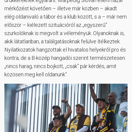
drukkereknek egyaránt. Márpedig Slovan elleni hazai
mérkőzést követően – illetve már közben – akadt
elég oldanivaló a tábor és a klub között, s a – már nem
először – kiélezett szituációról az „egyszerű”
szurkolóknak is megvolt a véleményük. Olyanoknak is,
akik látatlanban, a találgatásoknak felülve ítélkeztek.
Nyilatkozatok hangzottak el hivatalos helyekről pro és
kontra, de a B-közép hangadói szerint természetesen:
„nincs harag, nincs bojkott, „csak” pár kérdés, amit
közösen meg kell oldanunk”.