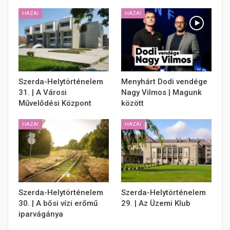
HAZAI
HAZAI
Szerda-Helytörténelem
Menyhárt Dodi vendége
31. | A Városi
Nagy Vilmos | Magunk
Művelődési Központ
között
HAZAI
HAZAI
Szerda-Helytörténelem
Szerda-Helytörténelem
30. | A bősi vízi erőmű
29. | Az Üzemi Klub
iparvágánya