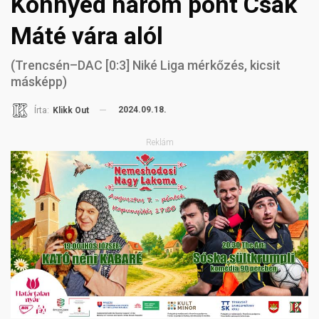
Könnyed három pont Csák
Máté vára alól
(Trencsén–DAC [0:3] Niké Liga mérkőzés, kicsit
másképp)
2024.09.18.
Írta:
Klikk Out
Reklám