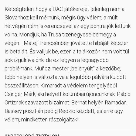
Kétségtelen, hogy a DAC játékerejét jelenleg nem a
Slovanhoz kell mérnünk, mégis úgy vélem, a múlt
hétvégén némi szerencsével az egy pontra jók lettünk
volna. Mondjuk, ha Trusa tizenegyese bemegy a
végén… Matej Trencsénben jóvátette hibáját, kétszer
is betalált. És valljuk be, ezen a találkozón nem volt túl
sok izgulnivalónk, de ez legyen a legnagyobb
problémánk. Muñoz mester „belenyúlt” a kezdőbe,
több helyen is változtatva a legutóbb pályára küldött
összeállításon. Kimaradt a védelem tengelyéből
Csinger Márk, aki helyett kolumbiai újoncunknak, Pablo
Ortiznak szavazott bizalmat. Bernát helyén Ramadan,
Bassey posztján pedig Redzic kezdett, és erre úgy
vélem, mindketten rászolgáltak!