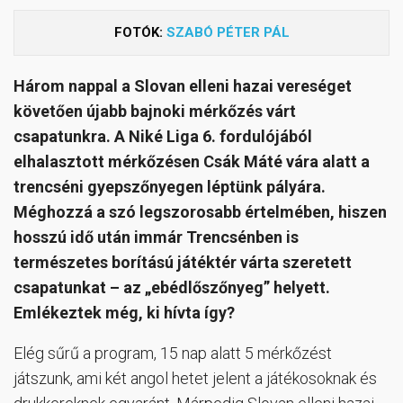
FOTÓK:
SZABÓ PÉTER PÁL
Három nappal a Slovan elleni hazai vereséget
követően újabb bajnoki mérkőzés várt
csapatunkra. A Niké Liga 6. fordulójából
elhalasztott mérkőzésen Csák Máté vára alatt a
trencséni gyepszőnyegen léptünk pályára.
Méghozzá a szó legszorosabb értelmében, hiszen
hosszú idő után immár Trencsénben is
természetes borítású játéktér várta szeretett
csapatunkat – az „ebédlőszőnyeg” helyett.
Emlékeztek még, ki hívta így?
Elég sűrű a program, 15 nap alatt 5 mérkőzést
játszunk, ami két angol hetet jelent a játékosoknak és