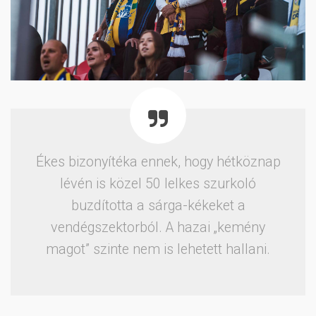
Ékes bizonyítéka ennek, hogy hétköznap
lévén is közel 50 lelkes szurkoló
buzdította a sárga-kékeket a
vendégszektorból. A hazai „kemény
magot” szinte nem is lehetett hallani.