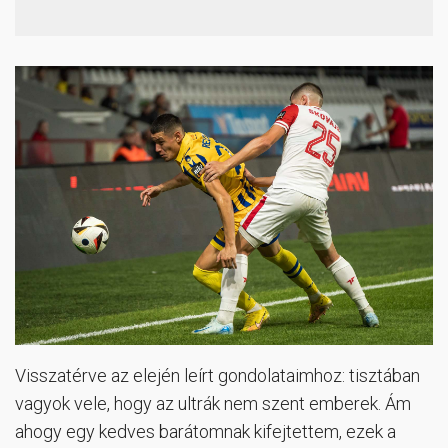
Visszatérve az elején leírt gondolataimhoz: tisztában
vagyok vele, hogy az ultrák nem szent emberek. Ám
ahogy egy kedves barátomnak kifejtettem, ezek a