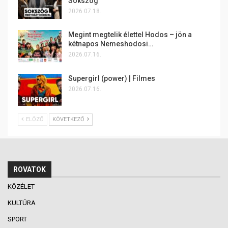
Sokszög
2026.07.18.
Megint megtelik élettel Hodos – jön a
kétnapos Nemeshodosi…
2026.07.16.
Supergirl (power) | Filmes
2026.07.16.
ELŐZŐ
KÖVETKEZŐ
ROVATOK
KÖZÉLET
KULTÚRA
SPORT