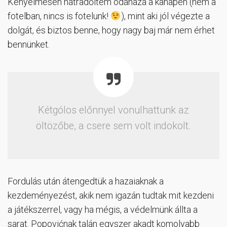
Kényelmesen hátradőltem odahaza a kanapén (nem a
fotelban, nincs is fotelunk!
), mint aki jól végezte a
dolgát, és biztos benne, hogy nagy baj már nem érhet
bennünket.
Kétgólos előnnyel vonulhattunk az
öltözőbe, a csere sem volt indokolt.
Fordulás után átengedtük a hazaiaknak a
kezdeményezést, akik nem igazán tudtak mit kezdeni
a játékszerrel, vagy ha mégis, a védelmünk állta a
sarat. Popovićnak talán egyszer akadt komolyabb