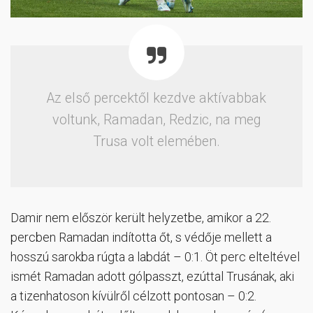
Az első percektől kezdve aktívabbak
voltunk, Ramadan, Redzic, na meg
Trusa volt elemében.
Damir nem először került helyzetbe, amikor a 22.
percben Ramadan indította őt, s védője mellett a
hosszú sarokba rúgta a labdát – 0:1. Öt perc elteltével
ismét Ramadan adott gólpasszt, ezúttal Trusának, aki
a tizenhatoson kívülről célzott pontosan – 0:2.