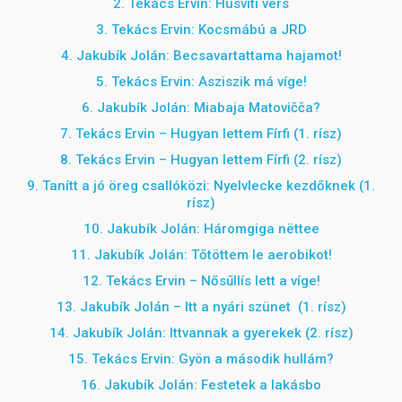
2. Tekács Ervin:
Husvíti vers
3. Tekács Ervin:
Kocsmábú a JRD
4. Jakubík Jolán:
Becsavartattama hajamot!
5. Tekács Ervin:
Asziszik má víge!
6. Jakubík Jolán:
Miabaja Matovičča?
7. Tekács Ervin – Hugyan lettem Fírfi (1. rísz)
8. Tekács Ervin – Hugyan lettem Fírfi (2. rísz)
9. Tanítt a jó öreg csallóközi: Nyelvlecke kezdőknek (1.
rísz)
10. Jakubík Jolán: Háromgiga
nëttee
11. Jakubík Jolán: Tőtöttem le aerobikot!
12. Tekács Ervin – Nősűllís lett a víge!
13. Jakubík Jolán – Itt a nyári szünet (1. rísz)
14. Jakubík Jolán: Ittvannak a gyerekek (2. rísz)
15. Tekács Ervin: Gyön a második hullám?
16. Jakubík Jolán: Festetek a lakásbo