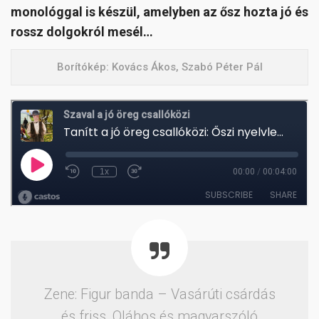
monológgal is készül, amelyben az ősz hozta jó és
rossz dolgokról mesél…
Borítókép: Kovács Ákos, Szabó Péter Pál
Zene: Figur banda – Vasárúti csárdás
és friss, Oláhos és magyarszóló