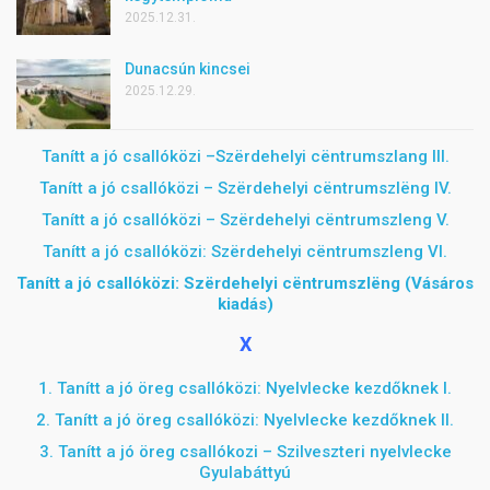
2025.12.31.
Dunacsún kincsei
2025.12.29.
Tanítt a jó csallóközi –
Szërdehelyi cëntrumszlang III.
Tanítt a jó csallóközi –
Szërdehelyi cëntrumszlëng IV.
Tanítt a jó csallóközi – Sz
ë
rdehelyi c
ë
ntrumszleng V.
Tanítt a jó csallóközi: Szërdehelyi cëntrumszleng VI.
Tanítt a jó csallóközi: Szërdehelyi cëntrumszlëng (Vásáros
kiadás)
X
1. Tanítt a jó öreg csallóközi: Nyelvlecke kezdőknek I.
2. Tanítt a jó öreg csallóközi: Nyelvlecke kezdőknek II.
3. Tanítt a jó öreg csallókozi – Szilveszteri nyelvlecke
Gyulabáttyú