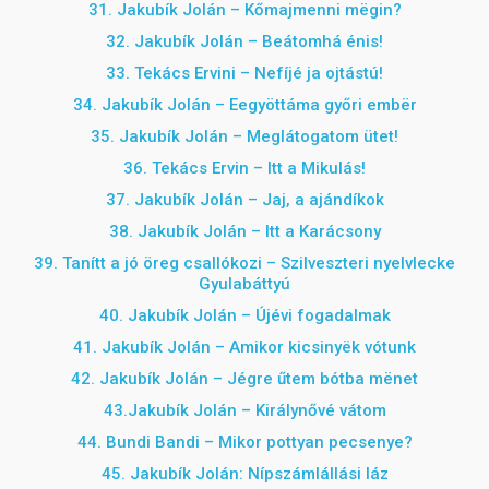
31. Jakubík Jolán – Kőmajmenni mëgin?
32. Jakubík Jolán – Beátomhá énis!
33.
Tekács Ervini – Nefíjé ja ojtástú!
34. Jakubík Jolán –
Eegyöttáma győri embër
35. Jakubík Jolán – Meglátogatom ütet!
36.
Tekács Ervin – Itt a Mikulás!
37. Jakubík Jolán – Jaj, a ajándíkok
38. Jakubík Jolán – Itt a Karácsony
39. Tanítt a jó öreg csallókozi – Szilveszteri nyelvlecke
Gyulabáttyú
40. Jakubík Jolán – Újévi fogadalmak
41. Jakubík Jolán –
Amikor kicsinyëk vótunk
42. Jakubík Jolán –
Jégre űtem bótba mënet
43.Jakubík Jolán – Királynővé vátom
44. Bundi Bandi – Mikor pottyan pecsenye?
45. Jakubík Jolán: Nípszámlállási láz