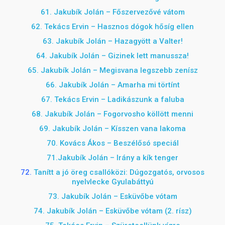
61. Jakubík Jolán – Főszervezővé vátom
62. Tekács Ervin – Hasznos dógok hősíg ellen
63. Jakubík Jolán – Hazagyött a Valter!
64. Jakubík Jolán – Gizinek lett manussza!
65. Jakubík Jolán – Megisvana legszebb zenísz
66. Jakubík Jolán – Amarha mi törtínt
67.
Tekács Ervin – Ladikászunk a faluba
68. Jakubík Jolán – Fogorvosho köllött menni
69. Jakubík Jolán – Kísszen vana lakoma
70. Kovács Ákos – Beszélősó speciál
71.Jakubík Jolán – Irány a kík tenger
72.
Tanítt a jó öreg csallóközi: Dúgozgatós, orvosos
nyelvlecke Gyulabáttyú
73. Jakubík Jolán – Esküvőbe vótam
74.
Jakubík Jolán – Esküvőbe vótam (2. rísz)