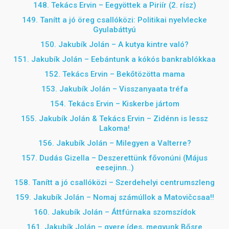
148. Tekács Ervin – Eegyöttek a Piriír (2. rísz)
149. Tanítt a jó öreg csallóközi: Politikai nyelvlecke
Gyulabáttyú
150. Jakubík Jolán – A kutya kintre való?
151. Jakubík Jolán – Eebántunk a kókós bankrablókkaa
152. Tekács Ervin – Bekőtözötta mama
153. Jakubík Jolán – Visszanyaata tréfa
154. Tekács Ervin – Kiskerbe jártom
155. Jakubík Jolán & Tekács Ervin – Zidénn is lessz
Lakoma!
156. Jakubík Jolán – Milegyen a Valterre?
157. Dudás Gizella –
Deszerettünk fővonúni (Május
eesejinn..)
158. Tanítt a jó csallóközi – Szerdehelyi centrumszleng
159. Jakubík Jolán – Nomaj számúllok a Matovičcsaa!!
160. Jakubík Jolán – Áttfúrnaka szomszídok
161. Jakubík Jolán – gyere ídes, megyunk Bősre