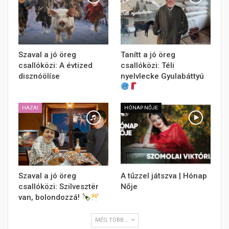
Szaval a jó öreg
Tanítt a jó öreg
csallóközi: A évtized
csallóközi: Téli
disznóölíse
nyelvlecke Gyulabáttyú
HAZAI
HÓNAP NŐJE
Szaval a jó öreg
A tűzzel játszva | Hónap
csallóközi: Szilvesztër
Nője
van, bolondozzá!
MÉG TÖBB...