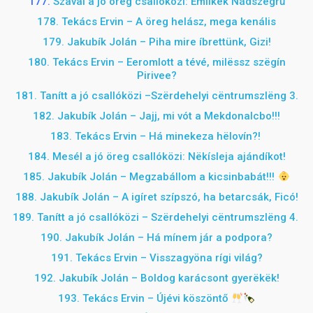
177.
Szaval a jó öreg csallóközi: Emlíkëk Nádszëgrű
178. Tekács Ervin – A öreg helász, mega kenális
179. Jakubík Jolán – Piha mire íbrettünk, Gizi!
180. Tekács Ervin – Eeromlott a tévé, milëssz szëgín
Pirivee?
181. Tanítt a jó csallóközi –
Szërdehelyi cëntrumszlëng 3.
182. Jakubík Jolán – Jajj, mi vót a Mekdonalcbo!!!
183. Tekács Ervin – Há minekeza hëlovín?!
184.
Mesél a jó öreg csallóközi: Nëkísleja ajándíkot!
185. Jakubík Jolán – Megzabállom a kicsinbabát!!!
188. Jakubík Jolán – A igíret szípszó, ha betarcsák, Ficó!
189. Tanítt a jó csallóközi –
Szërdehelyi cëntrumszlëng 4.
190. Jakubík Jolán – Há mínem jár a podpora?
191. Tekács Ervin – Visszagyöna rígi világ?
192. Jakubík Jolán – Boldog karácsont gyerëkëk!
193. Tekács Ervin – Újévi köszöntő