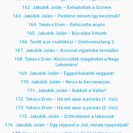
162. Jakubík Jolán – Eehajtottak a Gizivee
163. Jakubík Jolán –
Pestënn mínem így beszínek?
164. Tekács Ervin – Eehúzotta anyós
165. Jakubík Jolán – Búcsúba Vótunk
166. Tanítt a jó csallóközi – Centrumszlang 2
167. Jakubík Jolán – Azonnal vigyeteka termálbo
168. Tekács Ervin -Kíszíccsítëk magatokot a Nagy
Lakomáro!
169. Jakubík Jolán – Ëggyvírbűvalók vagyunk!
170. Jakubík Jolán – Nincs ki becsavarjon…
171. Jakubík Jolán – Kukkúll a Valter!
172. Tekács Ervin – Há mit akar a póstás (1. rísz)
173. Tekács Ervin – Há mit akar a póstás (2. rísz)
175. Jakubík Jolán – Szíttrobbant a lakásunk
176. Jakubík Jolán – Úgy rëppeel a Joli, minda nyujorkijak!