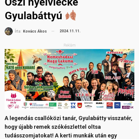
Őszi nyelvlecke
Gyulabáttyú
2024.11.11.
Írta:
Kovács Ákos
Reklám
A legendás csallóközi tanár, Gyulabátty visszatér,
hogy újabb remek szókészlettel oltsa
tudásszomjatokat! A kerti munkák után egy