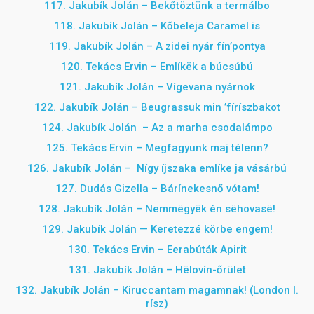
117. Jakubík Jolán – Bekőtöztünk a termálbo
118. Jakubík Jolán – Kőbeleja Caramel is
119. Jakubík Jolán – A zidei nyár fín’pontya
120. Tekács Ervin – Emlíkëk a búcsúbú
121. Jakubík Jolán – Vígevana nyárnok
122. Jakubík Jolán – Beugrassuk min ’fíríszbakot
124. Jakubík Jolán – Az a marha csodalámpo
125. Tekács Ervin – Megfagyunk maj télenn?
126. Jakubík Jolán – Nígy íjszaka emlíke ja vásárbú
127. Dudás Gizella – Bárínekesnő vótam!
128.
Jakubík Jolán – Nemmëgyëk én sëhovasë!
129. Jakubík Jolán — Keretezzé körbe engem!
130. Tekács Ervin – Eerabúták Apirit
131. Jakubík Jolán – Hëlovín-őrület
132. Jakubík Jolán – Kiruccantam magamnak! (London I.
rísz)