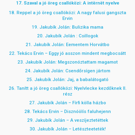
17. Szaval a jó öreg csallóközi: A intërnët nyelve
18. Reppel a jó öreg csallóközi: A nagy falusi gangszta
Ervin
19. Jakubík Jolán: Bulizika mama
20. Jakubík Jolán : Csillogok
21. Jakubík Jolán: Eementem Horvátbo
22. Tekács Ervin – Eggy jó asszon mindent megbocsátt
23. Jakubík Jolán: Megszonóztattam magamot
24. Jakubík Jolán: Csendőrsígen jártom
25. Jakubík Jolán: Jaj, a babalátogató
26. Tanítt a jó öreg csallóközi: Nyelvlecke kezdőknek II.
rész
27. Jakubík Jolán – Fírfi kölla házbo
28. Tekács Ervin – Disznóölís faluhejenn
29. Jakubík Jolán –
A veszíjeztetëttek
30. Jakubík Jolán – Letëszteetetëk!