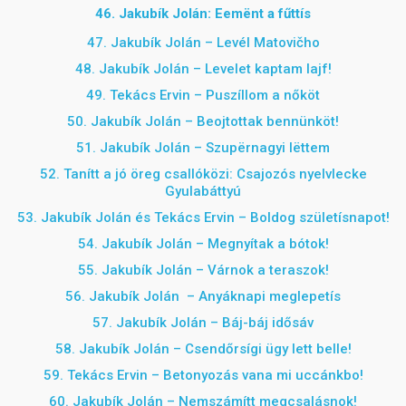
46. Jakubík Jolán: Eemënt a fűttís
47. Jakubík Jolán – Levél Matovičho
48. Jakubík Jolán – Levelet kaptam lajf!
49. Tekács Ervin – Puszíllom a nőköt
50. Jakubík Jolán – Beojtottak bennünköt!
51. Jakubík Jolán –
Szupërnagyi lëttem
52.
Tanítt a jó öreg csallóközi: Csajozós nyelvlecke
Gyulabáttyú
53.
Jakubík Jolán és Tekács Ervin – Boldog születísnapot!
54. Jakubík Jolán – Megnyítak a bótok!
55. Jakubík Jolán – Várnok a teraszok!
56. Jakubík Jolán –
Anyáknapi meglepetís
57.
Jakubík Jolán – Báj-báj idősáv
58.
Jakubík Jolán – Csendőrsígi ügy lett belle!
59. Tekács Ervin – Betonyozás vana mi uccánkbo!
60. Jakubík Jolán – Nemszámítt megcsalásnok!