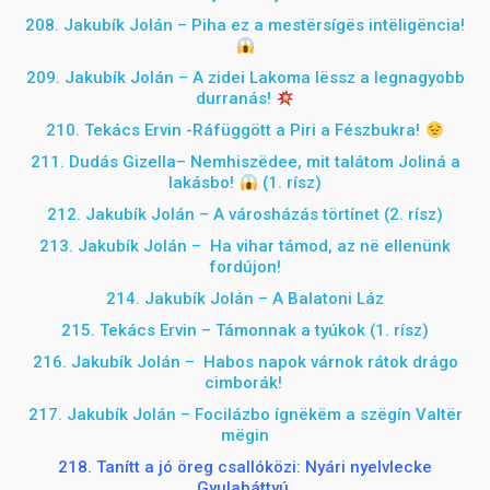
208. Jakubík Jolán – Piha ez a mestërsígës intëligëncia!
209. Jakubík Jolán – A zidei Lakoma lëssz a legnagyobb
durranás!
210. Tekács Ervin -Ráfüggött a Piri a Fészbukra!
211. Dudás Gizella– Nemhiszëdee, mit talátom Joliná a
lakásbo!
(1. rísz)
212. Jakubík Jolán – A városházás törtínet (2. rísz)
213. Jakubík Jolán – Ha vihar támod, az në ellenünk
fordújon!
214. Jakubík Jolán – A Balatoni Láz
215. Tekács Ervin – Támonnak a tyúkok (1. rísz)
216.
Jakubík Jolán – Habos napok várnok rátok drágo
cimborák!
217. Jakubík Jolán – Focilázbo ígnëkëm a szëgín Valtër
mëgin
218. Tanítt a jó öreg csallóközi: Nyári nyelvlecke
Gyulabáttyú