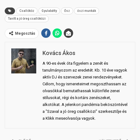
Csallóköz
Gyulabátty
Ősz
őszi munkák
Tanítt a jó öreg csallóközi
Megosztás
Kovács Ákos
A 90-es évek óta figyelem a zenét és
tanulmányozom az eredetét. Kb. 10 éve vagyok
aktív DJ és szervezek zenei rendezvényeket.
Célom, hogy ismereteimet megoszthassam az
olvasókkal bemutathassak különféle zenei
stílusokat, régi és kortárs zenészeket,
alkotókat. A jelenkori pandémia beköszöntével
a "Szaval a jó öreg csallóközi" szerkesztője és
a Klikk meseolvasója vagyok.