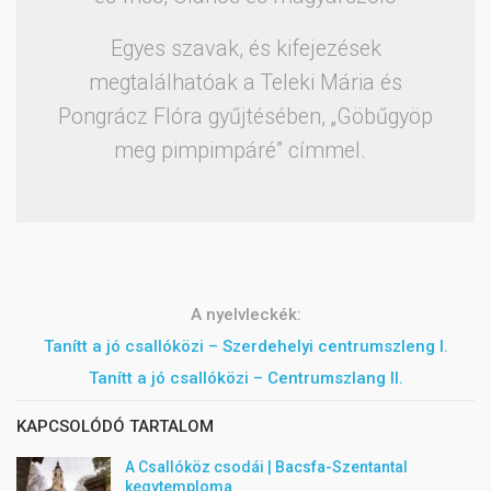
Egyes szavak, és kifejezések
megtalálhatóak a Teleki Mária és
Pongrácz Flóra gyűjtésében, „Göbűgyöp
meg pimpimpáré” címmel.
A nyelvleckék:
Tanítt a jó csallóközi – Szerdehelyi centrumszleng I.
Tanítt a jó csallóközi – Centrumszlang II.
KAPCSOLÓDÓ TARTALOM
A Csallóköz csodái | Bacsfa-Szentantal
kegytemploma