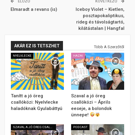
ELŐZŐ
KÖVETKEZŐ
Elmaradt a revans (is)
Iceboy Violet – Kietlen,
posztapokaliptikus,
rideg és távolságtartó,
kilátástalan | Hangfal
AKÁR EZ IS TETSZHET
Több A Szerzőtől
NYELVLECKE
HAZAI
Tanítt a jó öreg
Szaval a jó öreg
csallóközi: Nyelvlecke
csallóközi – Áprils
haladóknak Gyulabáttyú
eeseje, a bolondok
ünnepe!
SZAVAL A JÓ ÖREG CSALLÓKÖZI
PODCAST