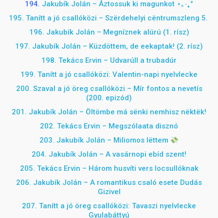
194.
Jakubík Jolán – Áztossuk ki magunkot ⋆｡‧₊°
195. Tanítt a jó csallóközi – Sz
ë
rdehelyi c
ë
ntrumszleng 5.
196. Jakubík Jolán – Megníznek alúrú (1. rísz)
197. Jakubík Jolán – Küzdöttem, de eekaptak! (2. rísz)
198. Tekács Ervin – Udvarúll a trubadúr
199. Tanítt a jó csallóközi: Valentin-napi nyelvlecke
200. Szaval a jó öreg csallóközi – Mír fontos a nevetís
(200. epizód)
201. Jakubík Jolán –
Öltömbe má sënki nemhisz nëktëk!
202. Tekács Ervin – Megszólaata disznó
203. Jakubík Jolán – Miliomos lëttem
204. Jakubík Jolán – A vasárnopi ebíd szent!
205. Tekács Ervin – Három husvíti vers locsullóknak
206. Jakubík Jolán – A romantikus csaló esete Dudás
Gizivel
207. Tanítt a jó öreg csallóközi: Tavaszi nyelvlecke
Gyulabáttyú