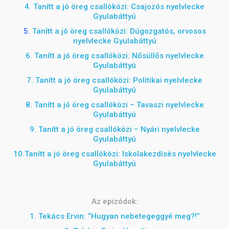
4.
Tanítt a jó öreg csallóközi: Csajozós nyelvlecke
Gyulabáttyú
5.
Tanítt a jó öreg csallóközi: Dúgozgatós, orvosos
nyelvlecke Gyulabáttyú
6.
Tanítt a jó öreg csallóközi: Nősüllős nyelvlecke
Gyulabáttyú
7. Tanítt a jó öreg csallóközi: Politikai nyelvlecke
Gyulabáttyú
8. Tanítt a jó öreg csallóközi – Tavaszi nyelvlecke
Gyulabáttyú
9. Tanítt a jó öreg csallóközi – Nyári nyelvlecke
Gyulabáttyú
10.
Tanítt a jó öreg csallóközi: Iskolakezdísës nyelvlecke
Gyulabáttyú
Az epizódok:
1. Tekács Ervin:
“Hugyan nebetegeggyé meg?!”