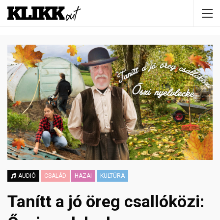
AUDIÓ
CSALÁD
HAZAI
KULTÚRA
Tanítt a jó öreg csallóközi: