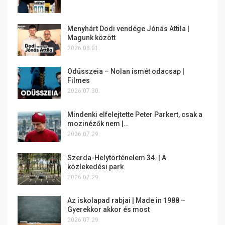
Menyhárt Dodi vendége Jónás Attila |
Magunk között
2026.08.01.
Odüsszeia – Nolan ismét odacsap |
Filmes
2026.07.30.
Mindenki elfelejtette Peter Parkert, csak a
mozinézők nem |…
2026.07.29.
Szerda-Helytörténelem 34. | A
közlekedési park
2026.07.29.
Az iskolapad rabjai | Made in 1988 –
Gyerekkor akkor és most
2026.07.29.