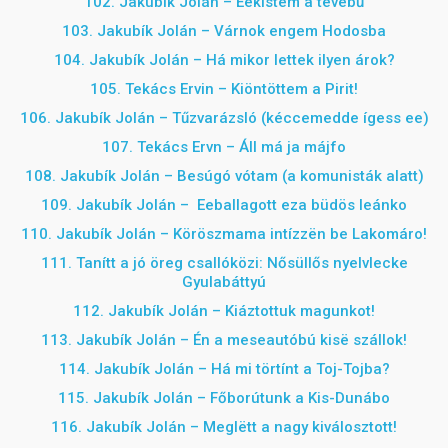
102. Jakubík Jolán – Eekístem a tévébű
103. Jakubík Jolán – Várnok engem Hodosba
104. Jakubík Jolán – Há mikor lettek ilyen árok?
105. Tekács Ervin – Kiöntöttem a Pirit!
106. Jakubík Jolán – Tűzvarázsló (kéccemedde ígess ee)
107. Tekács Ervn – Áll má ja májfo
108. Jakubík Jolán –
Besúgó vótam (a komunisták alatt)
109. Jakubík Jolán – Eeballagott eza büdös leánko
110. Jakubík Jolán – Köröszmama intízzën be Lakomáro!
111.
Tanítt a jó öreg csallóközi: Nősüllős nyelvlecke
Gyulabáttyú
112. Jakubík Jolán – Kiáztottuk magunkot!
113. Jakubík Jolán – Én a meseautóbú kisë szállok!
114. Jakubík Jolán – Há mi törtínt a Toj-Tojba?
115. Jakubík Jolán – Főborútunk a Kis-Dunábo
116. Jakubík Jolán – Meglëtt a nagy kiválosztott!