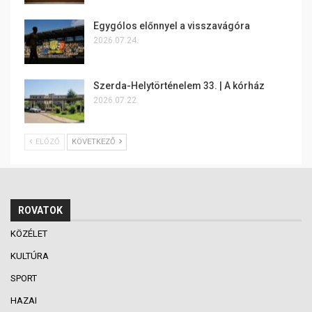
Egygólos előnnyel a visszavágóra
2026.07.24.
Szerda-Helytörténelem 33. | A kórház
2026.07.22.
ELŐZŐ
KÖVETKEZŐ
ROVATOK
KÖZÉLET
KULTÚRA
SPORT
HAZAI