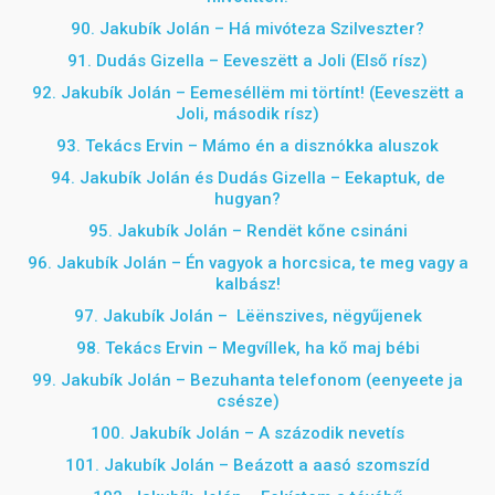
90. Jakubík Jolán – Há mivóteza Szilveszter?
91. Dudás Gizella – Eeveszëtt a Joli (Első rísz)
92. Jakubík Jolán –
Eemeséllëm mi törtínt! (Eeveszëtt a
Joli, második rísz)
93. Tekács Ervin – Mámo én a disznókka aluszok
94. Jakubík Jolán és Dudás Gizella – Eekaptuk, de
hugyan?
95. Jakubík Jolán – Rendët kőne csináni
96. Jakubík Jolán – Én vagyok a horcsica, te meg vagy a
kalbász!
97. Jakubík Jolán –
Lëënszives, nëgyűjenek
98. Tekács Ervin – Megvíllek, ha kő maj bébi
99. Jakubík Jolán – Bezuhanta telefonom (eenyeete ja
csésze)
100. Jakubík Jolán – A százodik nevetís
101. Jakubík Jolán – Beázott a aasó szomszíd