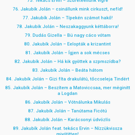
75. Tekács Ervin – Szüreteellünk vígre
76. Jakubík Jolán – csinállunk mink cirkuszt, nefíd!
77. Jakubík Jolán – Típekén számot hakő!
78. Jakubík Jolán – Neszakaggyunk kéttáborra!
79. Dudás Gizella – Bü nagy cáco vótam
80. Jakubík Jolán – Eelopták a krizantint
81. Jakubík Jolán – Ígjen a sok mécses
82. Jakubík Jolán – Há kik gyöttek a szpmszídba?
83. Jakubík Jolán – Beáta hátom
84.
Jakubík Jolán – Gizi fíta drakulátú, tőccseleja Tindërt
85. Jakubík Jolán –
Beszítem a Matoviccsaa, mer mëginitt
a Logdan
86. Jakubík Jolán – Vótnálunka Mikulás
87. Jakubík Jolán – Tanútama Ficótú
88. Jakubík Jolán – Karácsonyi üdvözlís
89. Jakubík Jolán feat. tekács Ervin – Nízzükvissza
mivótitten!