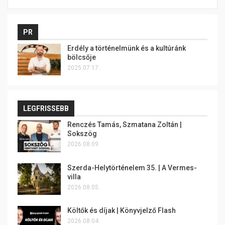
PR
Erdély a történelmünk és a kultúránk
bölcsője
2025.07.17.
LEGFRISSEBB
Renczés Tamás, Szmatana Zoltán |
Sokszög
2026.08.09.
Szerda-Helytörténelem 35. | A Vermes-
villa
2026.08.05.
Költők és díjak | Könyvjelző Flash
2026.08.04.