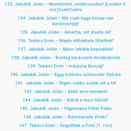
133. Jakubík Jolán – Nomitörtínt, nemhiszedee! (London II.
rísz)CsehCseho
134. Jakubík Jolán – Má csak eggy hónap van
karácsonyig!
135. Jakubík Jolán – Amarha, mit jósúta nő!
136. Tekács Ervin – Majén tőttökbele tőtelíkët!
137. Jakubík Jolán – Akkor inkább bepisállok!
138. Jakubík Jolán – Boldog karácsont mindenkinek
139. Tekács Ervin – Indújona Benzáj!
140. Jakubík Jolán – Ëggy különös szilvesztër Győrbe
141. Jakubík Jolán – Rígen sokka szebb vót a tél
143. Jakubík Jolán – Eekő anni mindent!
144. Jakubík Jolán – Kiűrűt a mozi tűlünk!
145. Jakubík Jolán – Vígemvana Pétër Páltú
146. Jakubík Jolán – Rámmarada Víreb?
147. Tekács Ervin – Eegyöttek a Piriír (1. rísz)