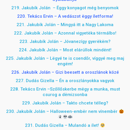
219. Jakubík Jolán – Ëggy konyagot még benyomok
220. Tekács Ervin – A vedászot ëggy íletforma!
221. Jakubík Jolán – Mingyá itt a Nagy Lakoma
222. Jakubík Jolán – Azonnal vigyetëka tërmálbo!
223. Jakubík Jolán – Jóvanezígy
gyerëkëm?
224. Jakubík Jolán – Most elárúllok mindënt!
225. Jakubík Jolán –
Lëgyé te is csendőr, víggyé meg maj
engëm!
226. Jakubík Jolán – Gizi beesett a oroszlánok közé
227. Dudás Gizella –
Én a oroszlányokka vagyok
228. Tekács Ervin –
Szőllőskerbe mëgy a munka, must
csurog a dëmizsonba
229. Jakubík Jolán –
Takto chcete télleg?
230. Jakubík Jolán – Halloween-embër nem vínembër
231. Dudás Gizella – Mulandó a ílet!