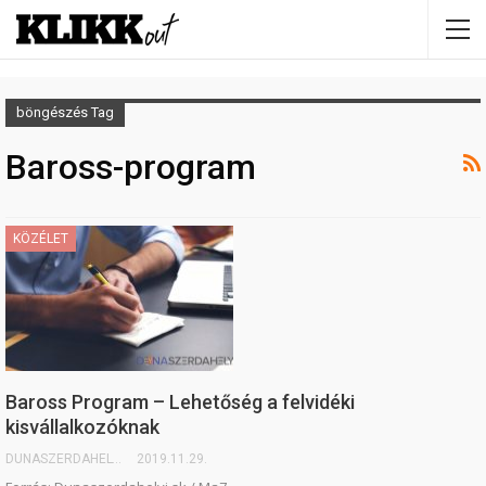
böngészés Tag
Baross-program
KÖZÉLET
Baross Program – Lehetőség a felvidéki
kisvállalkozóknak
DUNASZERDAHELYI.SK
2019.11.29.