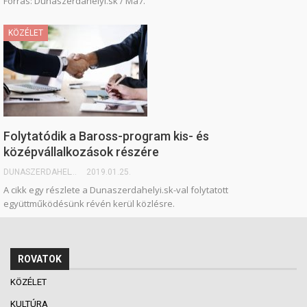
Forrás: Dunaszerdahelyi.sk / Ma7.
KÖZÉLET
Folytatódik a Baross-program kis- és
középvállalkozások részére
DUNASZERDAHELYI.SK
2019.01.25.
A cikk egy részlete a Dunaszerdahelyi.sk-val folytatott
együttműködésünk révén kerül közlésre.
ROVATOK
KÖZÉLET
KULTÚRA