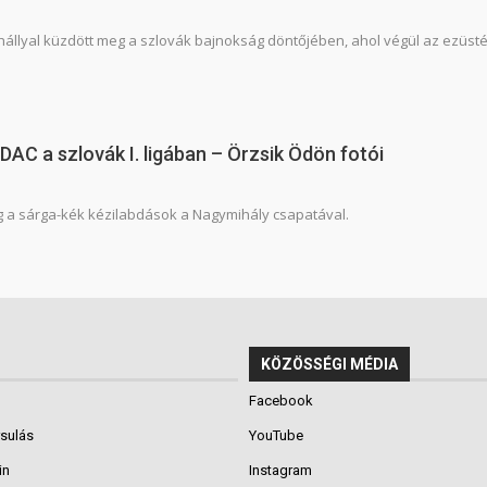
állyal küzdött meg a szlovák bajnokság döntőjében, ahol végül az ezüst
DAC a szlovák I. ligában – Örzsik Ödön fotói
 a sárga-kék kézilabdások a Nagymihály csapatával.
KÖZÖSSÉGI MÉDIA
Facebook
rsulás
YouTube
in
Instagram