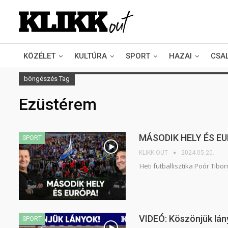
KÖZÉLET
KULTÚRA
SPORT
HAZAI
CSA
böngészés Tag
Ezüstérem
MÁSODIK HELY ÉS EUR
SPORT
KLIKK OUT
2024.05.20.
Heti futballisztika Poór Tibo
VIDEÓ: Köszönjük lán
SPORT