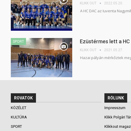
KLIKK OUT
2022.05.20.
A HC DAC az Iuventa Nagymih
Ezüstérmes lett a HC 
SPORT
KLIKK OUT
2021.05.27.
Hazai pályán mérkőztek meg
ROVATOK
RÓLUNK
KÖZÉLET
Impresszum
KULTÚRA
Klikk Polgári Tá
SPORT
Klikkout magaz