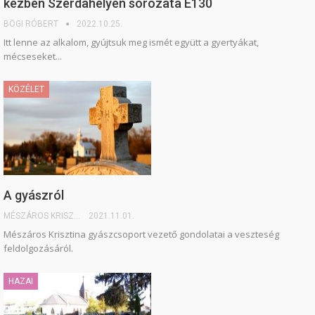
kézben Szerdahelyen sorozata E130
BÖGI RÓBERT
2022.10.25.
Itt lenne az alkalom, gyújtsuk meg ismét együtt a gyertyákat,
mécseseket...
KÖZÉLET
A gyászról
MÉSZÁROS KRISZTINA
2021.11.01.
Mészáros Krisztina gyászcsoport vezető gondolatai a veszteség
feldolgozásáról.
HAZAI