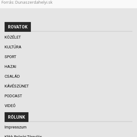
Forrás: Dunaszerdahelyi.sk
ROVATOK
KÖZÉLET
KULTÚRA
SPORT
HAZAI
CSALÁD
KÁVÉSZÜNET
PODCAST
VIDEÓ
RÓLUNK
Impresszum
Klikk Polgári Társulás