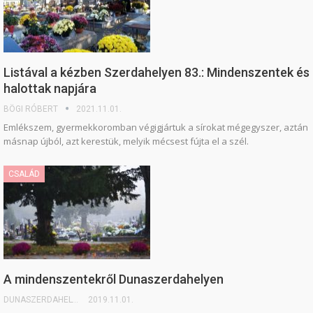
Listával a kézben Szerdahelyen 83.: Mindenszentek és
halottak napjára
BÖGI RÓBERT
2021.11.01.
Emlékszem, gyermekkoromban végigjártuk a sírokat mégegyszer, aztán
másnap újból, azt kerestük, melyik mécsest fújta el a szél.
CSALÁD
A mindenszentekről Dunaszerdahelyen
DUNASZERDAHELYI.SK
2019.11.01.