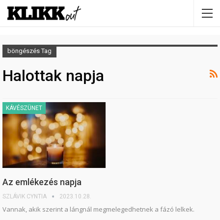
böngészés Tag
Halottak napja
KÁVÉSZÜNET
Az emlékezés napja
SZLÁVIK CYNTIA
2023.10.28.
Vannak, akik szerint a lángnál megmelegedhetnek a fázó lelkek.