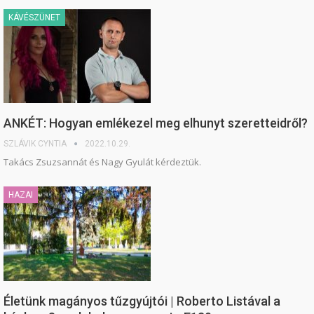
KÁVÉSZÜNET
ANKÉT: Hogyan emlékezel meg elhunyt szeretteidről?
SZLÁVIK CYNTIA
2022.10.29.
Takács Zsuzsannát és Nagy Gyulát kérdeztük.
HAZAI
Életünk magányos tűzgyújtói | Roberto Listával a