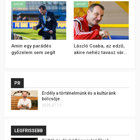
SPORT
SPORT
Amin egy parádés
László Csaba, az edző,
győzelem sem segít
akire nehéz tavasz vár…
PR
Erdély a történelmünk és a kultúránk
bölcsője
2025.07.17.
LEGFRISSEBB