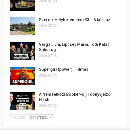
2026.07.24.
Szerda-Helytörténelem 33. | A kórház
2026.07.22.
Varga Lívia, Lipcsey Mária, Tóth Kata |
Sokszög
2026.07.18.
Supergirl (power) | Filmes
2026.07.16.
A Nemzetközi Booker-díj | Könyvjelző
Flash
2026.07.13.
ELŐZŐ
KÖVETKEZŐ