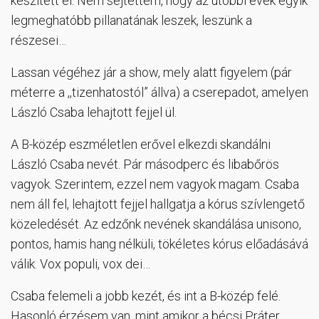
készített el. Nem sejtettem, hogy az utóbbi évek egyik
legmeghatóbb pillanatának leszek, leszünk a
részesei…
Lassan végéhez jár a show, mely alatt figyelem (pár
méterre a ,,tizenhatostól” állva) a cserepadot, amelyen
László Csaba lehajtott fejjel ül.
A B-közép eszméletlen erővel elkezdi skandálni
László Csaba nevét. Pár másodperc és libabőrös
vagyok. Szerintem, ezzel nem vagyok magam. Csaba
nem áll fel, lehajtott fejjel hallgatja a kórus szívlengető
közeledését. Az edzőnk nevének skandálása unisono,
pontos, hamis hang nélküli, tökéletes kórus előadásává
válik. Vox populi, vox dei…
Csaba felemeli a jobb kezét, és int a B-közép felé.
Hasonló érzésem van, mint amikor a bécsi Práter