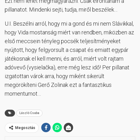
Ezt nem lehet megmagyarázni. Csak elrontanám a
pillanatot. Mindenki sejti, tudja, miről beszélek…
U.I. Beszélni arról, hogy mi a gond és mi nem Slávikkal,
hogy Vida mostanság miért van rendben, miközben az
első meccsein tényleg pocsék teljesítményeket
nyújtott, hogy felgyorsult a csapat és emiatt egypár
játékosnak el kell menni, és arról, miért volt rajtam
adóvevő (vysielačka), erre még lesz idő! Per pillanat
izgatottan várok arra, hogy miként sikerült
megörökíteni Gerő Zolinak ezt a fantasztikus
momentumot…
László Csaba
Megosztás