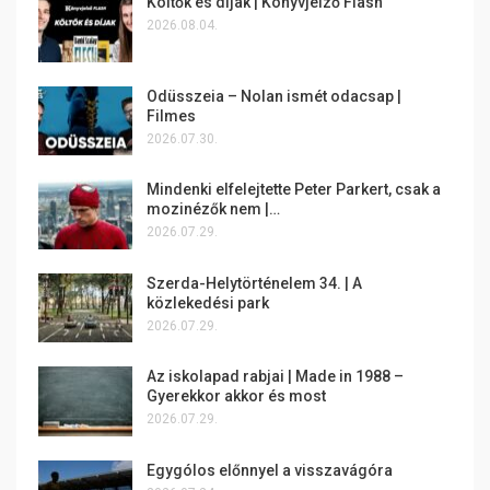
Költők és díjak | Könyvjelző Flash
2026.08.04.
Odüsszeia – Nolan ismét odacsap |
Filmes
2026.07.30.
Mindenki elfelejtette Peter Parkert, csak a
mozinézők nem |…
2026.07.29.
Szerda-Helytörténelem 34. | A
közlekedési park
2026.07.29.
Az iskolapad rabjai | Made in 1988 –
Gyerekkor akkor és most
2026.07.29.
Egygólos előnnyel a visszavágóra