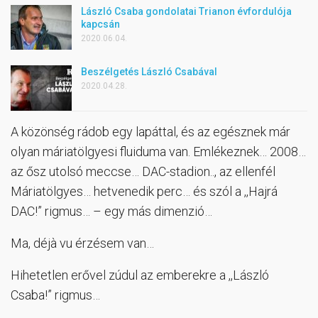
László Csaba gondolatai Trianon évfordulója
kapcsán
2020.06.04.
Beszélgetés László Csabával
2020.04.28.
A közönség rádob egy lapáttal, és az egésznek már
olyan máriatölgyesi fluiduma van. Emlékeznek… 2008…
az ősz utolsó meccse… DAC-stadion.., az ellenfél
Máriatölgyes… hetvenedik perc… és szól a ,,Hajrá
DAC!” rigmus… – egy más dimenzió…
Ma, déjà vu érzésem van…
Hihetetlen erővel zúdul az emberekre a ,,László
Csaba!” rigmus…