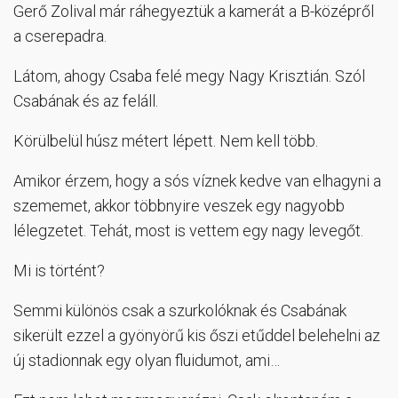
Gerő Zolival már ráhegyeztük a kamerát a B-középről
a cserepadra.
Látom, ahogy Csaba felé megy Nagy Krisztián. Szól
Csabának és az feláll.
Körülbelül húsz métert lépett. Nem kell több.
Amikor érzem, hogy a sós víznek kedve van elhagyni a
szememet, akkor többnyire veszek egy nagyobb
lélegzetet. Tehát, most is vettem egy nagy levegőt.
Mi is történt?
Semmi különös csak a szurkolóknak és Csabának
sikerült ezzel a gyönyörű kis őszi etűddel belehelni az
új stadionnak egy olyan fluidumot, ami…