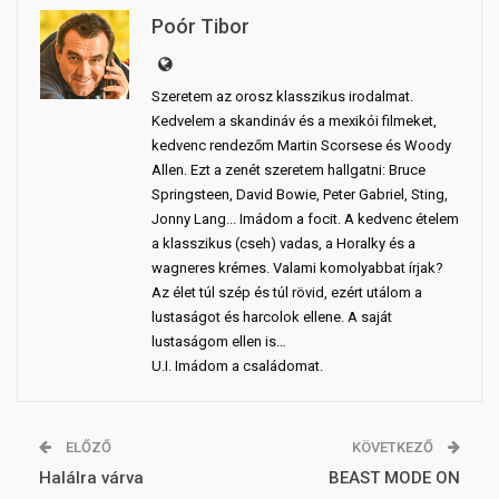
Poór Tibor
Szeretem az orosz klasszikus irodalmat.
Kedvelem a skandináv és a mexikói filmeket,
kedvenc rendezőm Martin Scorsese és Woody
Allen. Ezt a zenét szeretem hallgatni: Bruce
Springsteen, David Bowie, Peter Gabriel, Sting,
Jonny Lang... Imádom a focit. A kedvenc ételem
a klasszikus (cseh) vadas, a Horalky és a
wagneres krémes. Valami komolyabbat írjak?
Az élet túl szép és túl rövid, ezért utálom a
lustaságot és harcolok ellene. A saját
lustaságom ellen is…
U.I. Imádom a családomat.
ELŐZŐ
KÖVETKEZŐ
Halálra várva
BEAST MODE ON