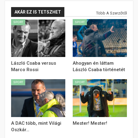
AKÁR EZ IS TETSZHET
Több A Szerzőtől
SPORT
SPORT
László Csaba versus
Ahogyan én láttam
Marco Rossi
László Csaba történetét
SPORT
SPORT
A DAC több, mint Világi
Mester! Mester!
Oszkár…