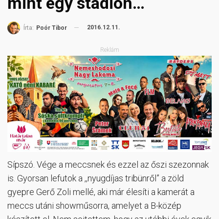
mint egy stadion…
2016.12.11.
Írta:
Poór Tibor
Reklám
Sípszó. Vége a meccsnek és ezzel az őszi szezonnak
is. Gyorsan lefutok a ,,nyugdíjas tribünről” a zöld
gyepre Gerő Zoli mellé, aki már élesíti a kamerát a
meccs utáni showműsorra, amelyet a B-közép