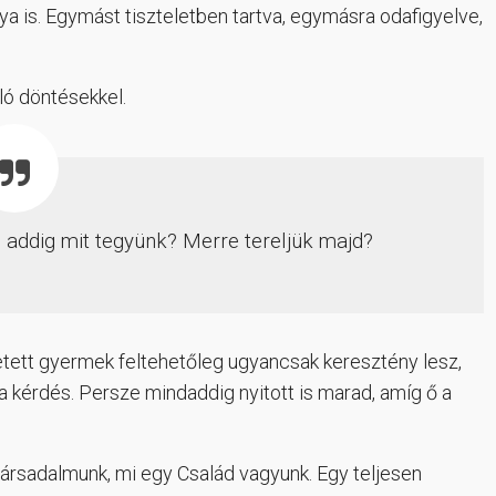
nya is. Egymást tiszteletben tartva, egymásra odafigyelve,
ló döntésekkel.
De addig mit tegyünk? Merre tereljük majd?
etett gyermek feltehetőleg ugyancsak keresztény lesz,
 a kérdés. Persze mindaddig nyitott is marad, amíg ő a
 társadalmunk, mi egy Család vagyunk. Egy teljesen