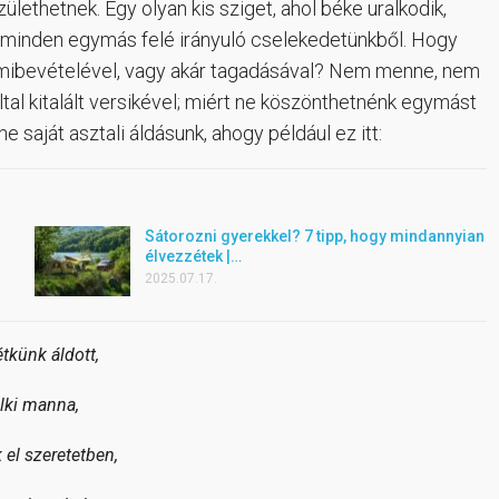
zülethetnek. Egy olyan kis sziget, ahol béke uralkodik,
k minden egymás felé irányuló cselekedetünkből. Hogy
mibevételével, vagy akár tagadásával? Nem menne, nem
ltal kitalált versikével; miért ne köszönthetnénk egymást
ne saját asztali áldásunk, ahogy például ez itt:
Sátorozni gyerekkel? 7 tipp, hogy mindannyian
élvezzétek |…
2025.07.17.
tkünk áldott,
elki manna,
el szeretetben,