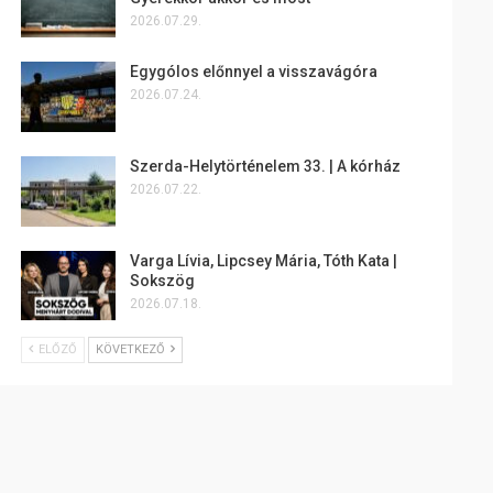
2026.07.29.
Egygólos előnnyel a visszavágóra
2026.07.24.
Szerda-Helytörténelem 33. | A kórház
2026.07.22.
Varga Lívia, Lipcsey Mária, Tóth Kata |
Sokszög
2026.07.18.
ELŐZŐ
KÖVETKEZŐ