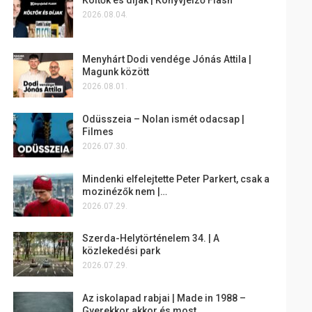
2026.08.04.
Menyhárt Dodi vendége Jónás Attila |
Magunk között
2026.08.01.
Odüsszeia – Nolan ismét odacsap |
Filmes
2026.07.30.
Mindenki elfelejtette Peter Parkert, csak a
mozinézők nem |…
2026.07.29.
Szerda-Helytörténelem 34. | A
közlekedési park
2026.07.29.
Az iskolapad rabjai | Made in 1988 –
Gyerekkor akkor és most