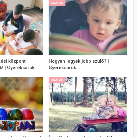
CSALÁD
ési központ
Hogyan legyek jobb szülő? |
k! | Gyereksarok
Gyereksarok
CSALÁD