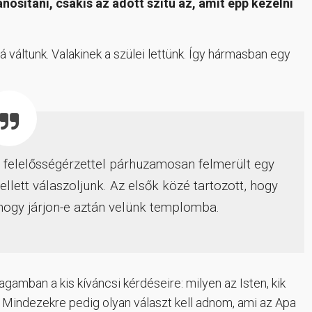
sítani, csakis az adott szitu az, amit épp kezelni
 váltunk. Valakinek a szülei lettünk. Így hármasban egy
ő felelősségérzettel párhuzamosan felmerült egy
llett válaszoljunk. Az elsők közé tartozott, hogy
hogy járjon-e aztán velünk templomba.
mban a kis kíváncsi kérdéseire: milyen az Isten, kik
bb. Mindezekre pedig olyan választ kell adnom, ami az Apa