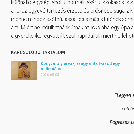
különálló egység, ahol új normák, akár új szokások is s
ahol az együvé tartozás érzete és erősítése sugárzi
menne mindez széthúzással, és a másik hitének sem
ám! Miért ne indulhatnánk útnak az iskolába egy Apa á
a gyerekekkel együtt írt szülinapi dallal; miért ne lehet
KAPCSOLÓDÓ TARTALOM
Könyvmolylárvák, avagy mit olvasott egy
milleniális…
2026.05.08.
“Legyen é
testi-l
Fogyasszuk 