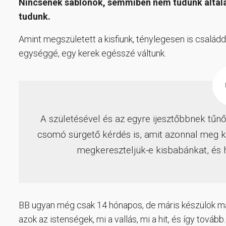
Nincsenek sablonok, semmiben nem tudunk általáno
tudunk.
Amint megszületett a kisfiunk, ténylegesen is családdá
egységgé, egy kerek egésszé váltunk.
A születésével és az egyre ijesztőbbnek tűn
csomó sürgető kérdés is, amit azonnal meg ke
megkereszteljük-e kisbabánkat, és 
BB ugyan még csak 14 hónapos, de máris készülök maga
azok az istenségek, mi a vallás, mi a hit, és így tová