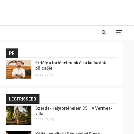
PR
Erdély a történelmünk és a kultúránk
bölcsője
2025.07.17.
LEGFRISSEBB
Szerda-Helytörténelem 35. | A Vermes-
villa
2026.08.05.
Költők és díjak | Könyvjelző Flash