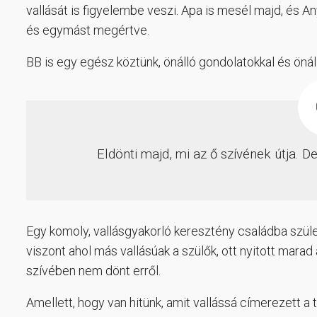
vallását is figyelembe veszi. Apa is mesél majd, és A
és egymást megértve.
BB is egy egész köztünk, önálló gondolatokkal és önál
Eldönti majd, mi az ő szívének útja. 
Egy komoly, vallásgyakorló keresztény családba szül
viszont ahol más vallásúak a szülők, ott nyitott marad
szívében nem dönt erről.
Amellett, hogy van hitünk, amit vallássá címerezett a