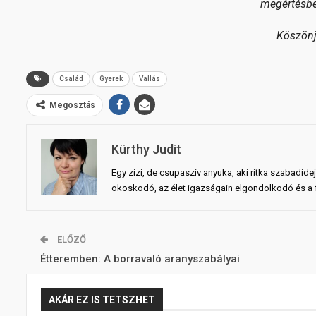
megértésben
Köszönj
Család
Gyerek
Vallás
Megosztás
Kürthy Judit
Egy zizi, de csupaszív anyuka, aki ritka szabadid
okoskodó, az élet igazságain elgondolkodó és a fö
ELŐZŐ
Étteremben: A borravaló aranyszabályai
AKÁR EZ IS TETSZHET