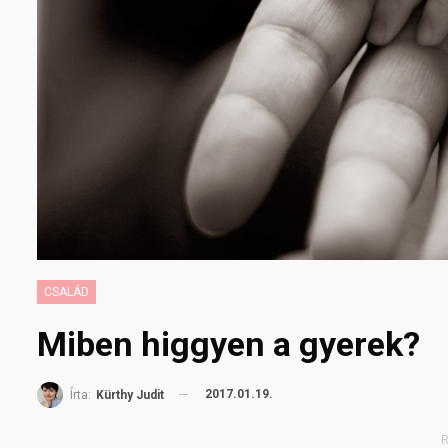
CSALÁD
Miben higgyen a gyerek?
2017.01.19.
Írta:
Kürthy Judit
R