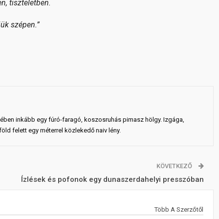
, tiszteletben.
ük szépen.”
ejében inkább egy fúró-faragó, koszosruhás pimasz hölgy. Izgága,
ld felett egy méterrel közlekedő naiv lény.
KÖVETKEZŐ
Ízlések és pofonok egy dunaszerdahelyi presszóban
Több A Szerzőtől