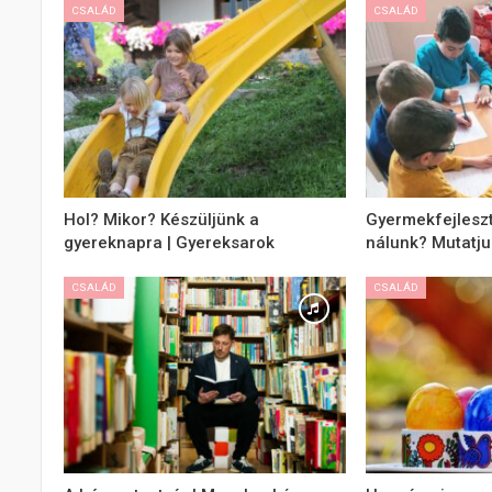
CSALÁD
CSALÁD
Hol? Mikor? Készüljünk a
Gyermekfejleszt
gyereknapra | Gyereksarok
nálunk? Mutatju
CSALÁD
CSALÁD